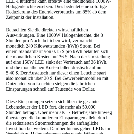
LED-Flutlichter kann effektiv eine traditionelle 1000W-
Halogenleuchte ersetzen. Dies bedeutet eine sofortige
Reduzierung des Energieverbrauchs um 85% ab dem
Zeitpunkt der Installation.
Betrachten Sie die direkten wirtschaftlichen
Auswirkungen. Eine 1000W Halogenleuchte, die 8
Stunden pro Nacht betrieben wird, verbraucht
monatlich 240 Kilowattstunden (kWh) Strom. Bei
einem Standardtarif von 0,15 $ pro kWh belaufen sich
die monatlichen Kosten auf 36 $. Nach der Umstellung
auf eine 150W LED sinkt der Verbrauch auf 36 kWh,
und die monatlichen Kosten fallen drastisch auf nur
5,40 $. Der Austausch nur dieser einen Leuchte spart
also monatlich über 30 $. Bei Gewerbeimmobilien mit
Dutzenden von Leuchten steigen die jährlichen
Einsparungen schnell auf Tausende von Dollar.
Diese Einsparungen setzen sich über die gesamte
Lebensdauer der LED fort, die mehr als 50.000
Stunden beträgt. Über mehr als 17 Betriebsjahre hinweg
übersteigen die kumulierten Einsparungen allein durch
die reduzierten Stromrechnungen die anfängliche
Investition bei weitem. Darüber hinaus geben LEDs im
Vergleich zu Halogenlampen sehr wenig Wärme ab.