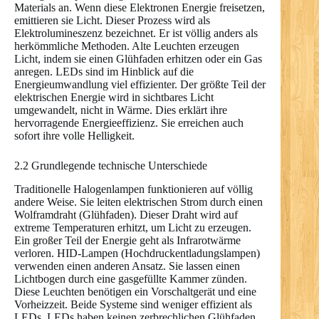
Materials an. Wenn diese Elektronen Energie freisetzen,
emittieren sie Licht. Dieser Prozess wird als
Elektrolumineszenz bezeichnet. Er ist völlig anders als
herkömmliche Methoden. Alte Leuchten erzeugen
Licht, indem sie einen Glühfaden erhitzen oder ein Gas
anregen. LEDs sind im Hinblick auf die
Energieumwandlung viel effizienter. Der größte Teil der
elektrischen Energie wird in sichtbares Licht
umgewandelt, nicht in Wärme. Dies erklärt ihre
hervorragende Energieeffizienz. Sie erreichen auch
sofort ihre volle Helligkeit.
2.2 Grundlegende technische Unterschiede
Traditionelle Halogenlampen funktionieren auf völlig
andere Weise. Sie leiten elektrischen Strom durch einen
Wolframdraht (Glühfaden). Dieser Draht wird auf
extreme Temperaturen erhitzt, um Licht zu erzeugen.
Ein großer Teil der Energie geht als Infrarotwärme
verloren. HID-Lampen (Hochdruckentladungslampen)
verwenden einen anderen Ansatz. Sie lassen einen
Lichtbogen durch eine gasgefüllte Kammer zünden.
Diese Leuchten benötigen ein Vorschaltgerät und eine
Vorheizzeit. Beide Systeme sind weniger effizient als
LEDs. LEDs haben keinen zerbrechlichen Glühfaden