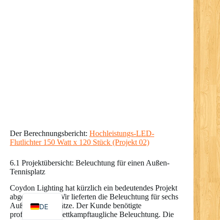
RO
PL
NL
UK
IT
PT
Der Berechnungsbericht:
Hochleistungs-LED-
RU
Flutlichter 150 Watt x 120 Stück (Projekt 02)
FR
6.1 Projektübersicht: Beleuchtung für einen Außen-
Tennisplatz
ES
Coydon Lighting hat kürzlich ein bedeutendes Projekt
EN
abgeschlossen. Wir lieferten die Beleuchtung für sechs
Außen-Tennisplätze. Der Kunde benötigte
DE
professionelle, wettkampftaugliche Beleuchtung. Die