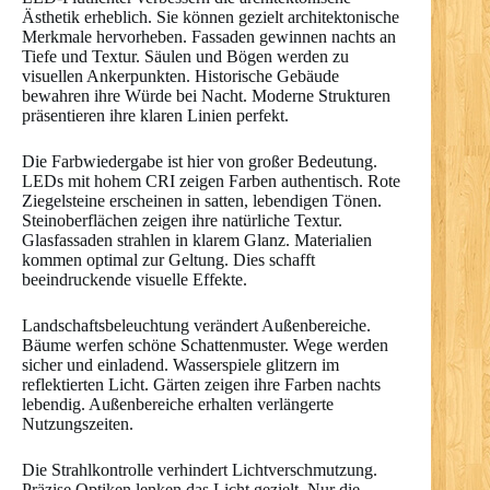
Ästhetik erheblich. Sie können gezielt architektonische
Merkmale hervorheben. Fassaden gewinnen nachts an
Tiefe und Textur. Säulen und Bögen werden zu
visuellen Ankerpunkten. Historische Gebäude
bewahren ihre Würde bei Nacht. Moderne Strukturen
präsentieren ihre klaren Linien perfekt.
Die Farbwiedergabe ist hier von großer Bedeutung.
LEDs mit hohem CRI zeigen Farben authentisch. Rote
Ziegelsteine erscheinen in satten, lebendigen Tönen.
Steinoberflächen zeigen ihre natürliche Textur.
Glasfassaden strahlen in klarem Glanz. Materialien
kommen optimal zur Geltung. Dies schafft
beeindruckende visuelle Effekte.
Landschaftsbeleuchtung verändert Außenbereiche.
Bäume werfen schöne Schattenmuster. Wege werden
sicher und einladend. Wasserspiele glitzern im
reflektierten Licht. Gärten zeigen ihre Farben nachts
lebendig. Außenbereiche erhalten verlängerte
Nutzungszeiten.
Die Strahlkontrolle verhindert Lichtverschmutzung.
Präzise Optiken lenken das Licht gezielt. Nur die