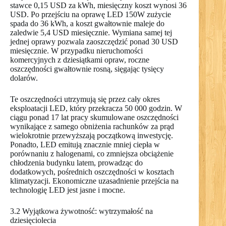
stawce 0,15 USD za kWh, miesięczny koszt wynosi 36
USD. Po przejściu na oprawę LED 150W zużycie
spada do 36 kWh, a koszt gwałtownie maleje do
zaledwie 5,4 USD miesięcznie. Wymiana samej tej
jednej oprawy pozwala zaoszczędzić ponad 30 USD
miesięcznie. W przypadku nieruchomości
komercyjnych z dziesiątkami opraw, roczne
oszczędności gwałtownie rosną, sięgając tysięcy
dolarów.
Te oszczędności utrzymują się przez cały okres
eksploatacji LED, który przekracza 50 000 godzin. W
ciągu ponad 17 lat pracy skumulowane oszczędności
wynikające z samego obniżenia rachunków za prąd
wielokrotnie przewyższają początkową inwestycję.
Ponadto, LED emitują znacznie mniej ciepła w
porównaniu z halogenami, co zmniejsza obciążenie
chłodzenia budynku latem, prowadząc do
dodatkowych, pośrednich oszczędności w kosztach
klimatyzacji. Ekonomiczne uzasadnienie przejścia na
technologię LED jest jasne i mocne.
3.2 Wyjątkowa żywotność: wytrzymałość na
dziesięciolecia