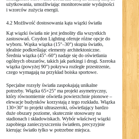
użytkowania, umożliwiając monitorowanie wydajności
i wzorców zużycia energii.
4.2 Możliwość dostosowania kąta wiązki światła
Kąt wiązki światła nie jest jednolity dla wszystkich
zastosowań. Coydon Lighting oferuje różne opcje do
wyboru. Wąska wiązka (15°–30°) skupia światło,
idealnie podkreślając elementy architektoniczne.
Średnia wiązka (45°–60°) nadaje się do oświetlania
ogólnych obszarów, takich jak parkingi i drogi. Szeroka
wiązka (powyżej 90°) pokrywa rozległe przestrzenie,
czego wymagają na przykład boiska sportowe.
Specjalne rozsyły światła zaspokajają unikalne
potrzeby. Wiązka 65×25° ma projekt asymetryczny,
który równomiernie oświetla powierzchnie pionowe –
elewacje budynków korzystają z tego rozkładu. Wiązka
130×30° to projekt ultraszeroki, oświetlający bardzo
duże obszary poziome, skutecznie stosowany na
stadionach i składowiskach. Wybór właściwej wiązki
zapobiega zanieczyszczeniu światłem, precyzyjnie
kierując światło tylko w potrzebne miejsca.