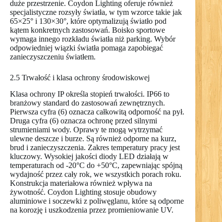
duże przestrzenie. Coydon Lighting oferuje również
specjalistyczne rozsyły światła, w tym wzorce takie jak
65×25° i 130×30°, które optymalizują światło pod
kątem konkretnych zastosowań. Boisko sportowe
wymaga innego rozkładu światła niż parking. Wybór
odpowiedniej wiązki światła pomaga zapobiegać
zanieczyszczeniu światłem.
2.5 Trwałość i klasa ochrony środowiskowej
Klasa ochrony IP określa stopień trwałości. IP66 to
branżowy standard do zastosowań zewnętrznych.
Pierwsza cyfra (6) oznacza całkowitą odporność na pył.
Druga cyfra (6) oznacza ochronę przed silnymi
strumieniami wody. Oprawy te mogą wytrzymać
ulewne deszcze i burze. Są również odporne na kurz,
brud i zanieczyszczenia. Zakres temperatury pracy jest
kluczowy. Wysokiej jakości diody LED działają w
temperaturach od -20°C do +50°C, zapewniając spójną
wydajność przez cały rok, we wszystkich porach roku.
Konstrukcja materiałowa również wpływa na
żywotność. Coydon Lighting stosuje obudowy
aluminiowe i soczewki z poliwęglanu, które są odporne
na korozję i uszkodzenia przez promieniowanie UV.