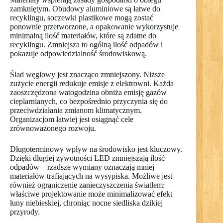
zamkniętym. Obudowy aluminiowe są łatwe do
recyklingu, soczewki plastikowe mogą zostać
ponownie przetworzone, a opakowanie wykorzystuje
minimalną ilość materiałów, które są zdatne do
recyklingu. Zmniejsza to ogólną ilość odpadów i
pokazuje odpowiedzialność środowiskową.
Ślad węglowy jest znacząco zmniejszony. Niższe
zużycie energii redukuje emisje z elektrowni. Każda
zaoszczędzona watogodzina obniża emisję gazów
cieplarnianych, co bezpośrednio przyczynia się do
przeciwdziałania zmianom klimatycznym.
Organizacjom łatwiej jest osiągnąć cele
zrównoważonego rozwoju.
Długoterminowy wpływ na środowisko jest kluczowy.
Dzięki długiej żywotności LED zmniejszają ilość
odpadów – rzadsze wymiany oznaczają mniej
materiałów trafiających na wysypiska. Możliwe jest
również ograniczenie zanieczyszczenia światłem:
właściwe projektowanie może minimalizować efekt
łuny niebieskiej, chroniąc nocne siedliska dzikiej
przyrody.