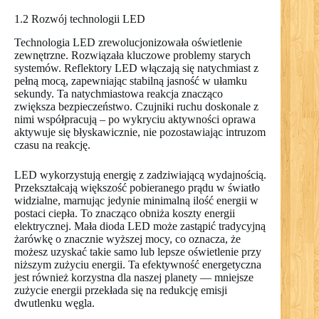
1.2 Rozwój technologii LED
Technologia LED zrewolucjonizowała oświetlenie
zewnętrzne. Rozwiązała kluczowe problemy starych
systemów. Reflektory LED włączają się natychmiast z
pełną mocą, zapewniając stabilną jasność w ułamku
sekundy. Ta natychmiastowa reakcja znacząco
zwiększa bezpieczeństwo. Czujniki ruchu doskonale z
nimi współpracują – po wykryciu aktywności oprawa
aktywuje się błyskawicznie, nie pozostawiając intruzom
czasu na reakcję.
LED wykorzystują energię z zadziwiającą wydajnością.
Przekształcają większość pobieranego prądu w światło
widzialne, marnując jedynie minimalną ilość energii w
postaci ciepła. To znacząco obniża koszty energii
elektrycznej. Mała dioda LED może zastąpić tradycyjną
żarówkę o znacznie wyższej mocy, co oznacza, że
możesz uzyskać takie samo lub lepsze oświetlenie przy
niższym zużyciu energii. Ta efektywność energetyczna
jest również korzystna dla naszej planety — mniejsze
zużycie energii przekłada się na redukcję emisji
dwutlenku węgla.