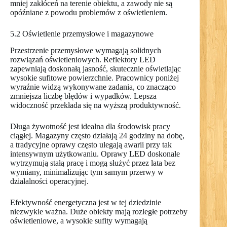
mniej zakłóceń na terenie obiektu, a zawody nie są
opóźniane z powodu problemów z oświetleniem.
5.2 Oświetlenie przemysłowe i magazynowe
Przestrzenie przemysłowe wymagają solidnych
rozwiązań oświetleniowych. Reflektory LED
zapewniają doskonałą jasność, skutecznie oświetlając
wysokie sufitowe powierzchnie. Pracownicy poniżej
wyraźnie widzą wykonywane zadania, co znacząco
zmniejsza liczbę błędów i wypadków. Lepsza
widoczność przekłada się na wyższą produktywność.
Długa żywotność jest idealna dla środowisk pracy
ciągłej. Magazyny często działają 24 godziny na dobę,
a tradycyjne oprawy często ulegają awarii przy tak
intensywnym użytkowaniu. Oprawy LED doskonale
wytrzymują stałą pracę i mogą służyć przez lata bez
wymiany, minimalizując tym samym przerwy w
działalności operacyjnej.
Efektywność energetyczna jest w tej dziedzinie
niezwykle ważna. Duże obiekty mają rozległe potrzeby
oświetleniowe, a wysokie sufity wymagają