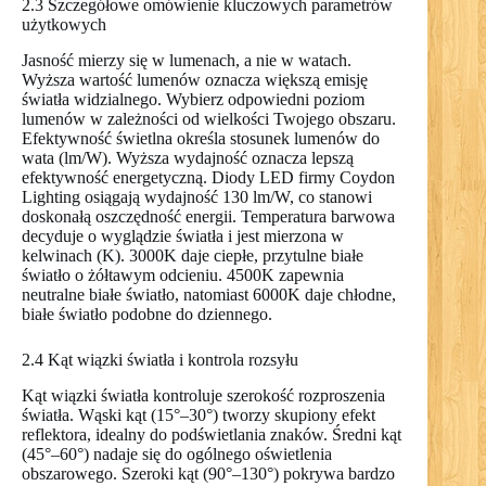
2.3 Szczegółowe omówienie kluczowych parametrów
użytkowych
Jasność mierzy się w lumenach, a nie w watach.
Wyższa wartość lumenów oznacza większą emisję
światła widzialnego. Wybierz odpowiedni poziom
lumenów w zależności od wielkości Twojego obszaru.
Efektywność świetlna określa stosunek lumenów do
wata (lm/W). Wyższa wydajność oznacza lepszą
efektywność energetyczną. Diody LED firmy Coydon
Lighting osiągają wydajność 130 lm/W, co stanowi
doskonałą oszczędność energii. Temperatura barwowa
decyduje o wyglądzie światła i jest mierzona w
kelwinach (K). 3000K daje ciepłe, przytulne białe
światło o żółtawym odcieniu. 4500K zapewnia
neutralne białe światło, natomiast 6000K daje chłodne,
białe światło podobne do dziennego.
2.4 Kąt wiązki światła i kontrola rozsyłu
Kąt wiązki światła kontroluje szerokość rozproszenia
światła. Wąski kąt (15°–30°) tworzy skupiony efekt
reflektora, idealny do podświetlania znaków. Średni kąt
(45°–60°) nadaje się do ogólnego oświetlenia
obszarowego. Szeroki kąt (90°–130°) pokrywa bardzo