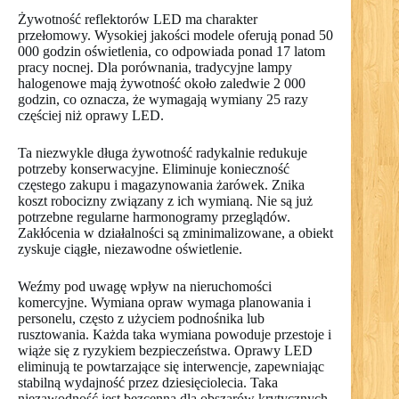
Żywotność reflektorów LED ma charakter
przełomowy. Wysokiej jakości modele oferują ponad 50
000 godzin oświetlenia, co odpowiada ponad 17 latom
pracy nocnej. Dla porównania, tradycyjne lampy
halogenowe mają żywotność około zaledwie 2 000
godzin, co oznacza, że wymagają wymiany 25 razy
częściej niż oprawy LED.
Ta niezwykle długa żywotność radykalnie redukuje
potrzeby konserwacyjne. Eliminuje konieczność
częstego zakupu i magazynowania żarówek. Znika
koszt robocizny związany z ich wymianą. Nie są już
potrzebne regularne harmonogramy przeglądów.
Zakłócenia w działalności są zminimalizowane, a obiekt
zyskuje ciągłe, niezawodne oświetlenie.
Weźmy pod uwagę wpływ na nieruchomości
komercyjne. Wymiana opraw wymaga planowania i
personelu, często z użyciem podnośnika lub
rusztowania. Każda taka wymiana powoduje przestoje i
wiąże się z ryzykiem bezpieczeństwa. Oprawy LED
eliminują te powtarzające się interwencje, zapewniając
stabilną wydajność przez dziesięciolecia. Taka
niezawodność jest bezcenna dla obszarów krytycznych.