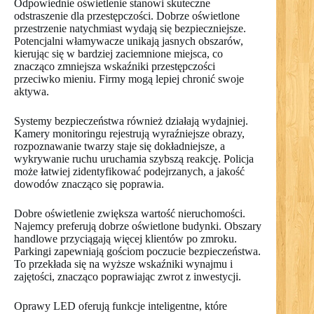
Odpowiednie oświetlenie stanowi skuteczne
odstraszenie dla przestępczości. Dobrze oświetlone
przestrzenie natychmiast wydają się bezpieczniejsze.
Potencjalni włamywacze unikają jasnych obszarów,
kierując się w bardziej zaciemnione miejsca, co
znacząco zmniejsza wskaźniki przestępczości
przeciwko mieniu. Firmy mogą lepiej chronić swoje
aktywa.
Systemy bezpieczeństwa również działają wydajniej.
Kamery monitoringu rejestrują wyraźniejsze obrazy,
rozpoznawanie twarzy staje się dokładniejsze, a
wykrywanie ruchu uruchamia szybszą reakcję. Policja
może łatwiej zidentyfikować podejrzanych, a jakość
dowodów znacząco się poprawia.
Dobre oświetlenie zwiększa wartość nieruchomości.
Najemcy preferują dobrze oświetlone budynki. Obszary
handlowe przyciągają więcej klientów po zmroku.
Parkingi zapewniają gościom poczucie bezpieczeństwa.
To przekłada się na wyższe wskaźniki wynajmu i
zajętości, znacząco poprawiając zwrot z inwestycji.
Oprawy LED oferują funkcje inteligentne, które