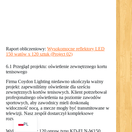
RO
NL
UK
Raport obliczeniowy:
Wysokomocne reflektory LED
150 watów x 120 sztuk (Project 02)
IT
DE
6.1 Przegląd projektu: oświetlenie zewnętrznego kortu
tenisowego
PT
Firma Coydon Lighting niedawno ukończyła ważny
RU
projekt: zapewniliśmy oświetlenie dla sześciu
zewnętrznych kortów tenisowych. Klient potrzebował
FR
profesjonalnego oświetlenia na poziomie zawodów
sportowych, aby zawodnicy mieli doskonałą
ES
widoczność nocą, a mecze mogły być transmitowane w
telewizji. Nasz zespół dostarczył kompleksowe
EN
rozwiązanie.
PL
Wykorzystaliśmy 120 opraw typu KD-FLN-W150.