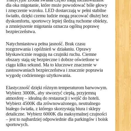
dla oka migotanie, które może powodować bóle głowy
i zmęczenie wzroku. LED dostarczają w pełni stabilne
światło, dzięki czemu ludzie mogą pracować dłużej bez
dyskomfortu, sportowcy lepiej śledzą ruchome obiekty,
a zmniejszenie migotania oznacza ogólną poprawę
bezpieczeństwa.
Natychmiastowa pełna jasność. Brak czasu
rozgrzewania i opóźnień w działaniu. Oprawy
błyskawicznie reagują na czujniki ruchu. Ciemne
obszary stają się bezpieczne i dobrze oświetlone w
ciągu kilku sekund. Ma to kluczowe znaczenie w
zastosowaniach bezpieczeństwa i znacznie poprawia
wygodę codziennego użytkowania.
Elastyczność dzięki różnym temperaturom barwowym.
Wybierz 3000K, aby stworzyć ciepłą, przyjemną
atmosferę – idealną do restauracji i wejść do hoteli.
Wybierz 4500K dla zrównoważonego, neutralnego
białego światła, z którego skorzystają biura i sklepy
detaliczne. Wybierz 6000K dla maksymalnej czujności
– jest to najbardziej odpowiednie dla parkingów i boisk
sportowych.