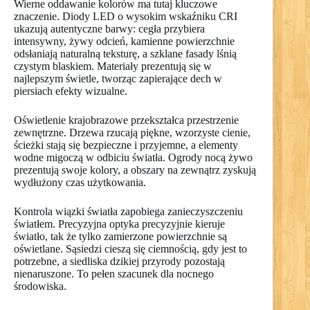
Wierne oddawanie kolorów ma tutaj kluczowe
znaczenie. Diody LED o wysokim wskaźniku CRI
ukazują autentyczne barwy: cegła przybiera
intensywny, żywy odcień, kamienne powierzchnie
odsłaniają naturalną teksturę, a szklane fasady lśnią
czystym blaskiem. Materiały prezentują się w
najlepszym świetle, tworząc zapierające dech w
piersiach efekty wizualne.
Oświetlenie krajobrazowe przekształca przestrzenie
zewnętrzne. Drzewa rzucają piękne, wzorzyste cienie,
ścieżki stają się bezpieczne i przyjemne, a elementy
wodne migoczą w odbiciu światła. Ogrody nocą żywo
prezentują swoje kolory, a obszary na zewnątrz zyskują
wydłużony czas użytkowania.
Kontrola wiązki światła zapobiega zanieczyszczeniu
światłem. Precyzyjna optyka precyzyjnie kieruje
światło, tak że tylko zamierzone powierzchnie są
oświetlane. Sąsiedzi cieszą się ciemnością, gdy jest to
potrzebne, a siedliska dzikiej przyrody pozostają
nienaruszone. To pełen szacunek dla nocnego
środowiska.