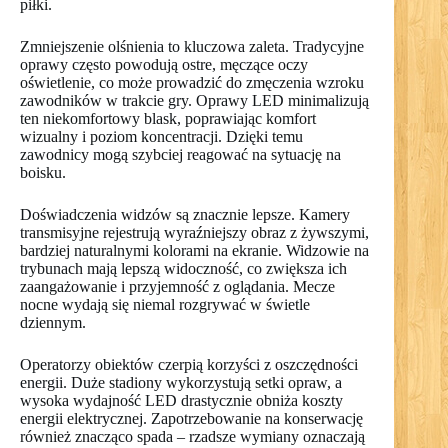
piłki.
Zmniejszenie olśnienia to kluczowa zaleta. Tradycyjne
oprawy często powodują ostre, męczące oczy
oświetlenie, co może prowadzić do zmęczenia wzroku
zawodników w trakcie gry. Oprawy LED minimalizują
ten niekomfortowy blask, poprawiając komfort
wizualny i poziom koncentracji. Dzięki temu
zawodnicy mogą szybciej reagować na sytuację na
boisku.
Doświadczenia widzów są znacznie lepsze. Kamery
transmisyjne rejestrują wyraźniejszy obraz z żywszymi,
bardziej naturalnymi kolorami na ekranie. Widzowie na
trybunach mają lepszą widoczność, co zwiększa ich
zaangażowanie i przyjemność z oglądania. Mecze
nocne wydają się niemal rozgrywać w świetle
dziennym.
Operatorzy obiektów czerpią korzyści z oszczędności
energii. Duże stadiony wykorzystują setki opraw, a
wysoka wydajność LED drastycznie obniża koszty
energii elektrycznej. Zapotrzebowanie na konserwację
również znacząco spada – rzadsze wymiany oznaczają