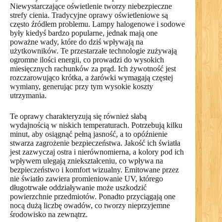
Niewystarczające oświetlenie tworzy niebezpieczne
strefy cienia. Tradycyjne oprawy oświetleniowe są
często źródłem problemu. Lampy halogenowe i sodowe
były kiedyś bardzo popularne, jednak mają one
poważne wady, które do dziś wpływają na
użytkowników. Te przestarzałe technologie zużywają
ogromne ilości energii, co prowadzi do wysokich
miesięcznych rachunków za prąd. Ich żywotność jest
rozczarowująco krótka, a żarówki wymagają częstej
wymiany, generując przy tym wysokie koszty
utrzymania.
Te oprawy charakteryzują się również słabą
wydajnością w niskich temperaturach. Potrzebują kilku
minut, aby osiągnąć pełną jasność, a to opóźnienie
stwarza zagrożenie bezpieczeństwa. Jakość ich światła
jest zazwyczaj ostra i nierównomierna, a kolory pod ich
wpływem ulegają zniekształceniu, co wpływa na
bezpieczeństwo i komfort wizualny. Emitowane przez
nie światło zawiera promieniowanie UV, którego
długotrwałe oddziaływanie może uszkodzić
powierzchnie przedmiotów. Ponadto przyciągają one
nocą dużą liczbę owadów, co tworzy nieprzyjemne
środowisko na zewnątrz.