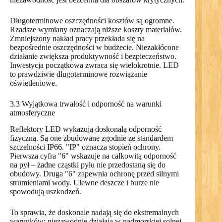
Długoterminowe oszczędności kosztów są ogromne.
Rzadsze wymiany oznaczają niższe koszty materiałów.
Zmniejszony nakład pracy przekłada się na
bezpośrednie oszczędności w budżecie. Niezakłócone
działanie zwiększa produktywność i bezpieczeństwo.
Inwestycja początkowa zwraca się wielokrotnie. LED
to prawdziwie długoterminowe rozwiązanie
oświetleniowe.
3.3 Wyjątkowa trwałość i odporność na warunki
atmosferyczne
Reflektory LED wykazują doskonałą odporność
fizyczną. Są one zbudowane zgodnie ze standardem
szczelności IP66. "IP" oznacza stopień ochrony.
Pierwsza cyfra "6" wskazuje na całkowitą odporność
na pył – żadne cząstki pyłu nie przedostaną się do
obudowy. Druga "6" zapewnia ochronę przed silnymi
strumieniami wody. Ulewne deszcze i burze nie
spowodują uszkodzeń.
To sprawia, że doskonale nadają się do ekstremalnych
warunków: niezawodnie działają w nadmorskiej solnej