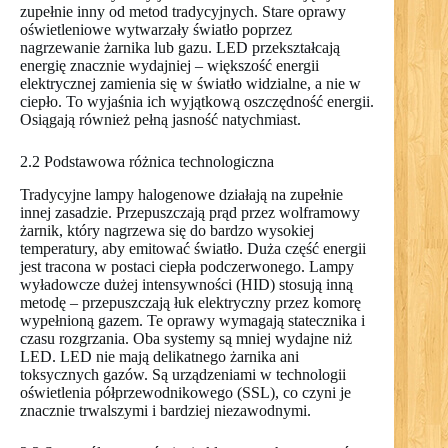
zupełnie inny od metod tradycyjnych. Stare oprawy
oświetleniowe wytwarzały światło poprzez
nagrzewanie żarnika lub gazu. LED przekształcają
energię znacznie wydajniej – większość energii
elektrycznej zamienia się w światło widzialne, a nie w
ciepło. To wyjaśnia ich wyjątkową oszczędność energii.
Osiągają również pełną jasność natychmiast.
2.2 Podstawowa różnica technologiczna
Tradycyjne lampy halogenowe działają na zupełnie
innej zasadzie. Przepuszczają prąd przez wolframowy
żarnik, który nagrzewa się do bardzo wysokiej
temperatury, aby emitować światło. Duża część energii
jest tracona w postaci ciepła podczerwonego. Lampy
wyładowcze dużej intensywności (HID) stosują inną
metodę – przepuszczają łuk elektryczny przez komorę
wypełnioną gazem. Te oprawy wymagają statecznika i
czasu rozgrzania. Oba systemy są mniej wydajne niż
LED. LED nie mają delikatnego żarnika ani
toksycznych gazów. Są urządzeniami w technologii
oświetlenia półprzewodnikowego (SSL), co czyni je
znacznie trwalszymi i bardziej niezawodnymi.