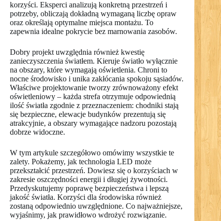
korzyści. Eksperci analizują konkretną przestrzeń i
potrzeby, obliczają dokładną wymaganą liczbę opraw
oraz określają optymalne miejsca montażu. To
zapewnia idealne pokrycie bez marnowania zasobów.
Dobry projekt uwzględnia również kwestię
zanieczyszczenia światłem. Kieruje światło wyłącznie
na obszary, które wymagają oświetlenia. Chroni to
nocne środowisko i unika zakłócania spokoju sąsiadów.
Właściwe projektowanie tworzy zrównoważony efekt
oświetleniowy – każda strefa otrzymuje odpowiednią
ilość światła zgodnie z przeznaczeniem: chodniki stają
się bezpieczne, elewacje budynków prezentują się
atrakcyjnie, a obszary wymagające nadzoru pozostają
dobrze widoczne.
W tym artykule szczegółowo omówimy wszystkie te
zalety. Pokażemy, jak technologia LED może
przekształcić przestrzeń. Dowiesz się o korzyściach w
zakresie oszczędności energii i długiej żywotności.
Przedyskutujemy poprawę bezpieczeństwa i lepszą
jakość światła. Korzyści dla środowiska również
zostaną odpowiednio uwzględnione. Co najważniejsze,
wyjaśnimy, jak prawidłowo wdrożyć rozwiązanie.