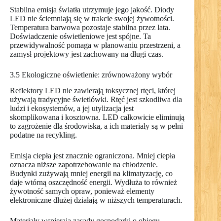
Stabilna emisja światła utrzymuje jego jakość. Diody
LED nie ściemniają się w trakcie swojej żywotności.
Temperatura barwowa pozostaje stabilna przez lata.
Doświadczenie oświetleniowe jest spójne. Ta
przewidywalność pomaga w planowaniu przestrzeni, a
zamysł projektowy jest zachowany na długi czas.
3.5 Ekologiczne oświetlenie: zrównoważony wybór
Reflektory LED nie zawierają toksycznej rtęci, której
używają tradycyjne świetlówki. Rtęć jest szkodliwa dla
ludzi i ekosystemów, a jej utylizacja jest
skomplikowana i kosztowna. LED całkowicie eliminują
to zagrożenie dla środowiska, a ich materiały są w pełni
podatne na recykling.
Emisja ciepła jest znacznie ograniczona. Mniej ciepła
oznacza niższe zapotrzebowanie na chłodzenie.
Budynki zużywają mniej energii na klimatyzację, co
daje wtórną oszczędność energii. Wydłuża to również
żywotność samych opraw, ponieważ elementy
elektroniczne dłużej działają w niższych temperaturach.
Materiały wspierają zasady gospodarki o obiegu