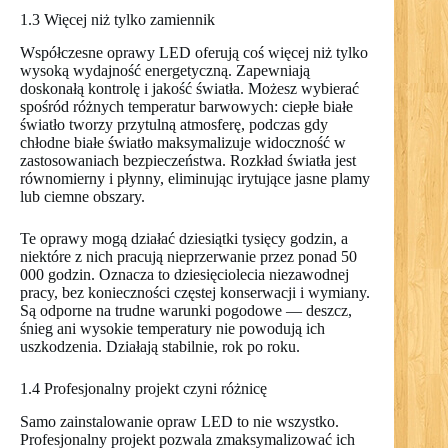
1.3 Więcej niż tylko zamiennik
Współczesne oprawy LED oferują coś więcej niż tylko
wysoką wydajność energetyczną. Zapewniają
doskonałą kontrolę i jakość światła. Możesz wybierać
spośród różnych temperatur barwowych: ciepłe białe
światło tworzy przytulną atmosferę, podczas gdy
chłodne białe światło maksymalizuje widoczność w
zastosowaniach bezpieczeństwa. Rozkład światła jest
równomierny i płynny, eliminując irytujące jasne plamy
lub ciemne obszary.
Te oprawy mogą działać dziesiątki tysięcy godzin, a
niektóre z nich pracują nieprzerwanie przez ponad 50
000 godzin. Oznacza to dziesięciolecia niezawodnej
pracy, bez konieczności częstej konserwacji i wymiany.
Są odporne na trudne warunki pogodowe — deszcz,
śnieg ani wysokie temperatury nie powodują ich
uszkodzenia. Działają stabilnie, rok po roku.
1.4 Profesjonalny projekt czyni różnicę
Samo zainstalowanie opraw LED to nie wszystko.
Profesjonalny projekt pozwala zmaksymalizować ich