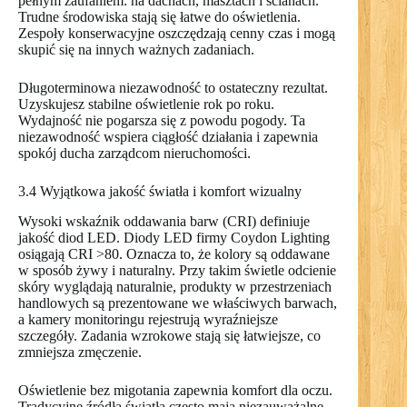
pełnym zaufaniem: na dachach, masztach i ścianach.
Trudne środowiska stają się łatwe do oświetlenia.
Zespoły konserwacyjne oszczędzają cenny czas i mogą
skupić się na innych ważnych zadaniach.
Długoterminowa niezawodność to ostateczny rezultat.
Uzyskujesz stabilne oświetlenie rok po roku.
Wydajność nie pogarsza się z powodu pogody. Ta
niezawodność wspiera ciągłość działania i zapewnia
spokój ducha zarządcom nieruchomości.
3.4 Wyjątkowa jakość światła i komfort wizualny
Wysoki wskaźnik oddawania barw (CRI) definiuje
jakość diod LED. Diody LED firmy Coydon Lighting
osiągają CRI >80. Oznacza to, że kolory są oddawane
w sposób żywy i naturalny. Przy takim świetle odcienie
skóry wyglądają naturalnie, produkty w przestrzeniach
handlowych są prezentowane we właściwych barwach,
a kamery monitoringu rejestrują wyraźniejsze
szczegóły. Zadania wzrokowe stają się łatwiejsze, co
zmniejsza zmęczenie.
Oświetlenie bez migotania zapewnia komfort dla oczu.
Tradycyjne źródła światła często mają niezauważalne