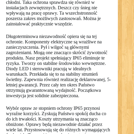
chłodni. Taka ochrona sprawdza się również w
instalacjach zewnętrznych. Deszcz czy śnieg nie
wpływają na pracę oprawy. Ta wszechstronność
poszerza zakres możliwych zastosowań. Można je
zainstalować praktycznie wszędzie.
Długoterminowa niezawodność opiera się na tej
ochronie. Komponenty elektryczne są wrażliwe na
zanieczyszczenia. Pył i wilgoć są głównymi
zagrożeniami. Mogą one znacząco skrócić żywotność
produktu. Nasz projekt spełniający IP65 eliminuje te
ryzyka. Tworzy on stabilne środowisko wewnętrzne.
Diody LED i sterowniki pracują w idealnych
warunkach. Przekłada się to na stabilny strumień
świetlny. Zapewnia również realizację deklarowanej, 5-
letniej gwarancji. Przez cały ten okres Państwo
otrzymują gwarantowaną wydajność. Początkowa
inwestycja jest solidnie zabezpieczona.
Wybór opraw ze stopniem ochrony IP65 przynosi
wyraźne korzyści. Zyskują Państwo spokój ducha co
do ich trwałości. Koszty utrzymania są znacząco
obniżone. Oprawy będą niezawodnie działać przez
wiele lat. Przystosowują się do różnych wymagających