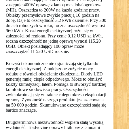
zastępuje 400W oprawę z lampą metalohalogenkową
(MH). Oszczędza to 200W na każdą godzinę pracy.
Obiekty przemysłowe zwykle pracują 16 godzin na
dobę. Daje to oszczędność 3,2 kWh dziennie. Przy 300
dniach roboczych w roku, roczna oszczędność wynosi
960 kWh. Koszt energii elektrycznej różni się w
zależności od regionu. Przy cenie 0,12 USD za kWh,
roczna oszczędność na jedną oprawę wynosi 115,20
USD. Obiekt posiadający 100 opraw może
zaoszczędzić 11 520 USD rocznie.
Korzyści ekonomiczne nie ograniczają się tylko do
energii elektrycznej. Zmniejszone zużycie mocy
redukuje również obciążenie chłodzenia. Diody LED
generują mniej ciepła odpadowego. Może to obniżyć
koszty klimatyzacji latem. Pomaga to stworzyć bardziej
komfortowe środowisko pracy. Oszczędności
zwielokrotniają się w trakcie całego okresu eksploatacji
oprawy. Żywotność naszego produktu jest szacowana
na 50 000 godzin. Skumulowane oszczędności stają się
bardzo znaczące.
Długoterminowa niezawodność wspiera stałą wysoką
wydajność. Tradycyjne oprawy high bay z lampami