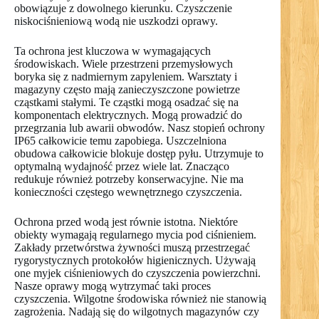
obowiązuje z dowolnego kierunku. Czyszczenie
niskociśnieniową wodą nie uszkodzi oprawy.
Ta ochrona jest kluczowa w wymagających
środowiskach. Wiele przestrzeni przemysłowych
boryka się z nadmiernym zapyleniem. Warsztaty i
magazyny często mają zanieczyszczone powietrze
cząstkami stałymi. Te cząstki mogą osadzać się na
komponentach elektrycznych. Mogą prowadzić do
przegrzania lub awarii obwodów. Nasz stopień ochrony
IP65 całkowicie temu zapobiega. Uszczelniona
obudowa całkowicie blokuje dostęp pyłu. Utrzymuje to
optymalną wydajność przez wiele lat. Znacząco
redukuje również potrzeby konserwacyjne. Nie ma
konieczności częstego wewnętrznego czyszczenia.
Ochrona przed wodą jest równie istotna. Niektóre
obiekty wymagają regularnego mycia pod ciśnieniem.
Zakłady przetwórstwa żywności muszą przestrzegać
rygorystycznych protokołów higienicznych. Używają
one myjek ciśnieniowych do czyszczenia powierzchni.
Nasze oprawy mogą wytrzymać taki proces
czyszczenia. Wilgotne środowiska również nie stanowią
zagrożenia. Nadają się do wilgotnych magazynów czy