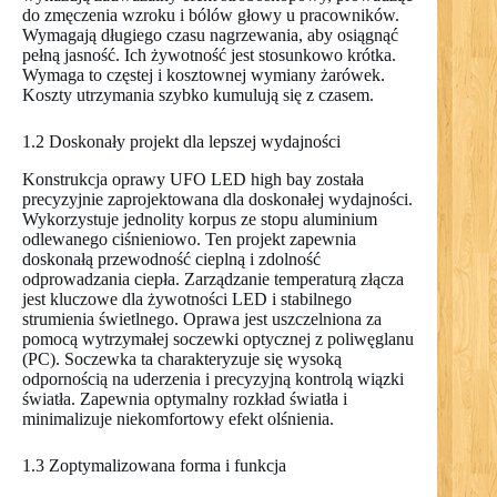
do zmęczenia wzroku i bólów głowy u pracowników.
Wymagają długiego czasu nagrzewania, aby osiągnąć
pełną jasność. Ich żywotność jest stosunkowo krótka.
Wymaga to częstej i kosztownej wymiany żarówek.
Koszty utrzymania szybko kumulują się z czasem.
1.2 Doskonały projekt dla lepszej wydajności
Konstrukcja oprawy UFO LED high bay została
precyzyjnie zaprojektowana dla doskonałej wydajności.
Wykorzystuje jednolity korpus ze stopu aluminium
odlewanego ciśnieniowo. Ten projekt zapewnia
doskonałą przewodność cieplną i zdolność
odprowadzania ciepła. Zarządzanie temperaturą złącza
jest kluczowe dla żywotności LED i stabilnego
strumienia świetlnego. Oprawa jest uszczelniona za
pomocą wytrzymałej soczewki optycznej z poliwęglanu
(PC). Soczewka ta charakteryzuje się wysoką
odpornością na uderzenia i precyzyjną kontrolą wiązki
światła. Zapewnia optymalny rozkład światła i
minimalizuje niekomfortowy efekt olśnienia.
1.3 Zoptymalizowana forma i funkcja