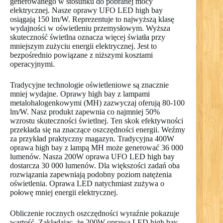
generowanego w stosunku do pobranej mocy
elektrycznej. Nasze oprawy UFO LED high bay
osiągają 150 lm/W. Reprezentuje to najwyższą klasę
wydajności w oświetleniu przemysłowym. Wyższa
skuteczność świetlna oznacza więcej światła przy
mniejszym zużyciu energii elektrycznej. Jest to
bezpośrednio powiązane z niższymi kosztami
operacyjnymi.
Tradycyjne technologie oświetleniowe są znacznie
mniej wydajne. Oprawy high bay z lampami
metalohalogenkowymi (MH) zazwyczaj oferują 80-100
lm/W. Nasz produkt zapewnia co najmniej 50%
wzrostu skuteczności świetlnej. Ten skok efektywności
przekłada się na znaczące oszczędności energii. Weźmy
za przykład praktyczny magazyn. Tradycyjna 400W
oprawa high bay z lampą MH może generować 36 000
lumenów. Nasza 200W oprawa UFO LED high bay
dostarcza 30 000 lumenów. Dla większości zadań oba
rozwiązania zapewniają podobny poziom natężenia
oświetlenia. Oprawa LED natychmiast zużywa o
połowę mniej energii elektrycznej.
Obliczenie rocznych oszczędności wyraźnie pokazuje
wartość. Zakładając, że 200W oprawa LED high bay