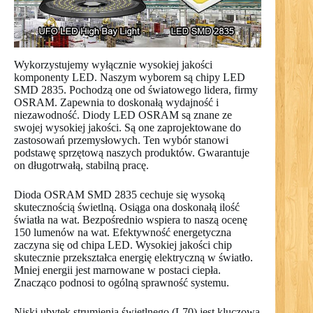
Wykorzystujemy wyłącznie wysokiej jakości
komponenty LED. Naszym wyborem są chipy LED
SMD 2835. Pochodzą one od światowego lidera, firmy
OSRAM. Zapewnia to doskonałą wydajność i
niezawodność. Diody LED OSRAM są znane ze
swojej wysokiej jakości. Są one zaprojektowane do
zastosowań przemysłowych. Ten wybór stanowi
podstawę sprzętową naszych produktów. Gwarantuje
on długotrwałą, stabilną pracę.
Dioda OSRAM SMD 2835 cechuje się wysoką
skutecznością świetlną. Osiąga ona doskonałą ilość
światła na wat. Bezpośrednio wspiera to naszą ocenę
150 lumenów na wat. Efektywność energetyczna
zaczyna się od chipa LED. Wysokiej jakości chip
skutecznie przekształca energię elektryczną w światło.
Mniej energii jest marnowane w postaci ciepła.
Znacząco podnosi to ogólną sprawność systemu.
Niski ubytek strumienia świetlnego (L70) jest kluczową