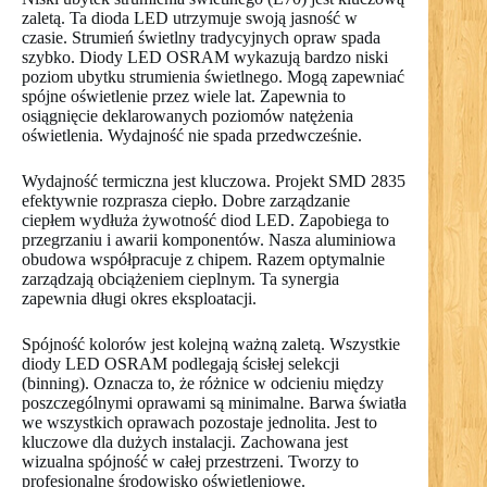
zaletą. Ta dioda LED utrzymuje swoją jasność w
czasie. Strumień świetlny tradycyjnych opraw spada
szybko. Diody LED OSRAM wykazują bardzo niski
poziom ubytku strumienia świetlnego. Mogą zapewniać
spójne oświetlenie przez wiele lat. Zapewnia to
osiągnięcie deklarowanych poziomów natężenia
oświetlenia. Wydajność nie spada przedwcześnie.
Wydajność termiczna jest kluczowa. Projekt SMD 2835
efektywnie rozprasza ciepło. Dobre zarządzanie
ciepłem wydłuża żywotność diod LED. Zapobiega to
przegrzaniu i awarii komponentów. Nasza aluminiowa
obudowa współpracuje z chipem. Razem optymalnie
zarządzają obciążeniem cieplnym. Ta synergia
zapewnia długi okres eksploatacji.
Spójność kolorów jest kolejną ważną zaletą. Wszystkie
diody LED OSRAM podlegają ścisłej selekcji
(binning). Oznacza to, że różnice w odcieniu między
poszczególnymi oprawami są minimalne. Barwa światła
we wszystkich oprawach pozostaje jednolita. Jest to
kluczowe dla dużych instalacji. Zachowana jest
wizualna spójność w całej przestrzeni. Tworzy to
profesjonalne środowisko oświetleniowe.