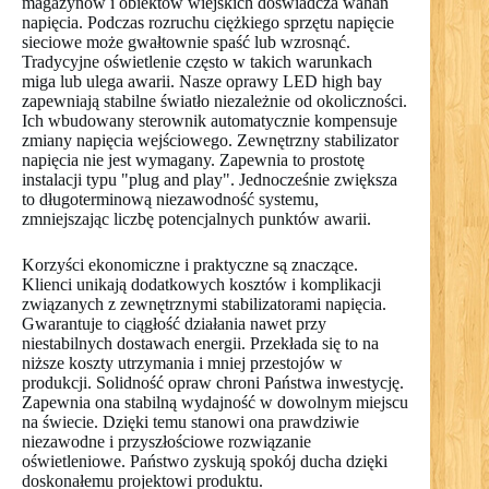
magazynów i obiektów wiejskich doświadcza wahań
napięcia. Podczas rozruchu ciężkiego sprzętu napięcie
sieciowe może gwałtownie spaść lub wzrosnąć.
Tradycyjne oświetlenie często w takich warunkach
miga lub ulega awarii. Nasze oprawy LED high bay
zapewniają stabilne światło niezależnie od okoliczności.
Ich wbudowany sterownik automatycznie kompensuje
zmiany napięcia wejściowego. Zewnętrzny stabilizator
napięcia nie jest wymagany. Zapewnia to prostotę
instalacji typu "plug and play". Jednocześnie zwiększa
to długoterminową niezawodność systemu,
zmniejszając liczbę potencjalnych punktów awarii.
Korzyści ekonomiczne i praktyczne są znaczące.
Klienci unikają dodatkowych kosztów i komplikacji
związanych z zewnętrznymi stabilizatorami napięcia.
Gwarantuje to ciągłość działania nawet przy
niestabilnych dostawach energii. Przekłada się to na
niższe koszty utrzymania i mniej przestojów w
produkcji. Solidność opraw chroni Państwa inwestycję.
Zapewnia ona stabilną wydajność w dowolnym miejscu
na świecie. Dzięki temu stanowi ona prawdziwie
niezawodne i przyszłościowe rozwiązanie
oświetleniowe. Państwo zyskują spokój ducha dzięki
doskonałemu projektowi produktu.