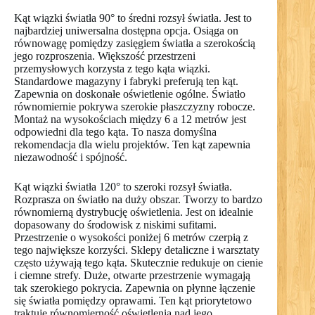
Kąt wiązki światła 90° to średni rozsył światła. Jest to
najbardziej uniwersalna dostępna opcja. Osiąga on
równowagę pomiędzy zasięgiem światła a szerokością
jego rozproszenia. Większość przestrzeni
przemysłowych korzysta z tego kąta wiązki.
Standardowe magazyny i fabryki preferują ten kąt.
Zapewnia on doskonałe oświetlenie ogólne. Światło
równomiernie pokrywa szerokie płaszczyzny robocze.
Montaż na wysokościach między 6 a 12 metrów jest
odpowiedni dla tego kąta. To nasza domyślna
rekomendacja dla wielu projektów. Ten kąt zapewnia
niezawodność i spójność.
Kąt wiązki światła 120° to szeroki rozsył światła.
Rozprasza on światło na duży obszar. Tworzy to bardzo
równomierną dystrybucję oświetlenia. Jest on idealnie
dopasowany do środowisk z niskimi sufitami.
Przestrzenie o wysokości poniżej 6 metrów czerpią z
tego największe korzyści. Sklepy detaliczne i warsztaty
często używają tego kąta. Skutecznie redukuje on cienie
i ciemne strefy. Duże, otwarte przestrzenie wymagają
tak szerokiego pokrycia. Zapewnia on płynne łączenie
się światła pomiędzy oprawami. Ten kąt priorytetowo
traktuje równomierność oświetlenia nad jego