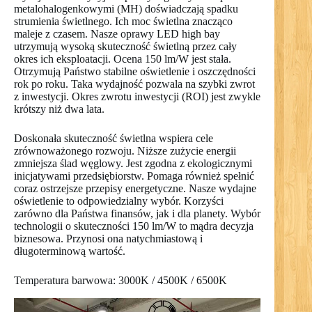
metalohalogenkowymi (MH) doświadczają spadku
strumienia świetlnego. Ich moc świetlna znacząco
maleje z czasem. Nasze oprawy LED high bay
utrzymują wysoką skuteczność świetlną przez cały
okres ich eksploatacji. Ocena 150 lm/W jest stała.
Otrzymują Państwo stabilne oświetlenie i oszczędności
rok po roku. Taka wydajność pozwala na szybki zwrot
z inwestycji. Okres zwrotu inwestycji (ROI) jest zwykle
krótszy niż dwa lata.
Doskonała skuteczność świetlna wspiera cele
zrównoważonego rozwoju. Niższe zużycie energii
zmniejsza ślad węglowy. Jest zgodna z ekologicznymi
inicjatywami przedsiębiorstw. Pomaga również spełnić
coraz ostrzejsze przepisy energetyczne. Nasze wydajne
oświetlenie to odpowiedzialny wybór. Korzyści
zarówno dla Państwa finansów, jak i dla planety. Wybór
technologii o skuteczności 150 lm/W to mądra decyzja
biznesowa. Przynosi ona natychmiastową i
długoterminową wartość.
Temperatura barwowa: 3000K / 4500K / 6500K