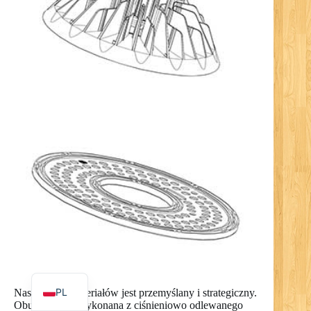
RO
NL
UK
IT
DE
PT
RU
FR
ES
EN
PL
Nasz wybór materiałów jest przemyślany i strategiczny.
Obudowa jest wykonana z ciśnieniowo odlewanego