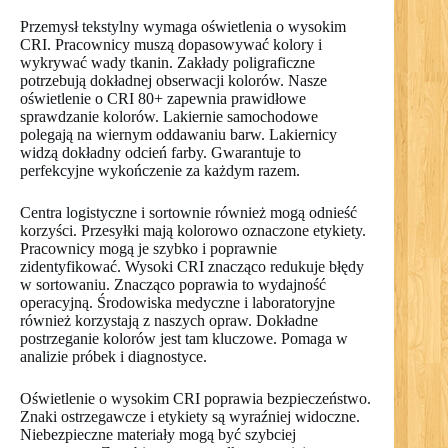
Przemysł tekstylny wymaga oświetlenia o wysokim
CRI. Pracownicy muszą dopasowywać kolory i
wykrywać wady tkanin. Zakłady poligraficzne
potrzebują dokładnej obserwacji kolorów. Nasze
oświetlenie o CRI 80+ zapewnia prawidłowe
sprawdzanie kolorów. Lakiernie samochodowe
polegają na wiernym oddawaniu barw. Lakiernicy
widzą dokładny odcień farby. Gwarantuje to
perfekcyjne wykończenie za każdym razem.
Centra logistyczne i sortownie również mogą odnieść
korzyści. Przesyłki mają kolorowo oznaczone etykiety.
Pracownicy mogą je szybko i poprawnie
zidentyfikować. Wysoki CRI znacząco redukuje błędy
w sortowaniu. Znacząco poprawia to wydajność
operacyjną. Środowiska medyczne i laboratoryjne
również korzystają z naszych opraw. Dokładne
postrzeganie kolorów jest tam kluczowe. Pomaga w
analizie próbek i diagnostyce.
Oświetlenie o wysokim CRI poprawia bezpieczeństwo.
Znaki ostrzegawcze i etykiety są wyraźniej widoczne.
Niebezpieczne materiały mogą być szybciej