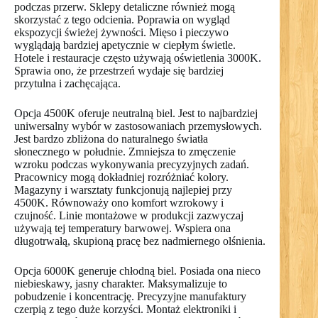
podczas przerw. Sklepy detaliczne również mogą
skorzystać z tego odcienia. Poprawia on wygląd
ekspozycji świeżej żywności. Mięso i pieczywo
wyglądają bardziej apetycznie w ciepłym świetle.
Hotele i restauracje często używają oświetlenia 3000K.
Sprawia ono, że przestrzeń wydaje się bardziej
przytulna i zachęcająca.
Opcja 4500K oferuje neutralną biel. Jest to najbardziej
uniwersalny wybór w zastosowaniach przemysłowych.
Jest bardzo zbliżona do naturalnego światła
słonecznego w południe. Zmniejsza to zmęczenie
wzroku podczas wykonywania precyzyjnych zadań.
Pracownicy mogą dokładniej rozróżniać kolory.
Magazyny i warsztaty funkcjonują najlepiej przy
4500K. Równoważy ono komfort wzrokowy i
czujność. Linie montażowe w produkcji zazwyczaj
używają tej temperatury barwowej. Wspiera ona
długotrwałą, skupioną pracę bez nadmiernego olśnienia.
Opcja 6000K generuje chłodną biel. Posiada ona nieco
niebieskawy, jasny charakter. Maksymalizuje to
pobudzenie i koncentrację. Precyzyjne manufaktury
czerpią z tego duże korzyści. Montaż elektroniki i