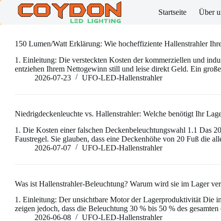
Skip
Startseite
Über u
to
content
150 Lumen/Watt Erklärung: Wie hocheffiziente Hallenstrahler Ih
1. Einleitung: Die versteckten Kosten der kommerziellen und ind
entziehen Ihrem Nettogewinn still und leise direkt Geld. Ein gro
2026-07-23
UFO-LED-Hallenstrahler
Niedrigdeckenleuchte vs. Hallenstrahler: Welche benötigt Ihr Lag
1. Die Kosten einer falschen Deckenbeleuchtungswahl 1.1 Das 20-F
Faustregel. Sie glauben, dass eine Deckenhöhe von 20 Fuß die all
2026-07-07
UFO-LED-Hallenstrahler
Was ist Hallenstrahler-Beleuchtung? Warum wird sie im Lager ve
1. Einleitung: Der unsichtbare Motor der Lagerproduktivität Die 
zeigen jedoch, dass die Beleuchtung 30 % bis 50 % des gesamten 
2026-06-08
UFO-LED-Hallenstrahler