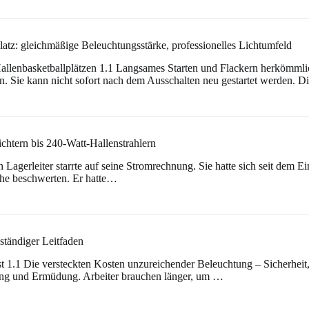
atz: gleichmäßige Beleuchtungsstärke, professionelles Lichtumfeld
 Hallenbasketballplätzen 1.1 Langsames Starten und Flackern herkömm
ie kann nicht sofort nach dem Ausschalten neu gestartet werden. D
chtern bis 240-Watt-Hallenstrahlern
 Lagerleiter starrte auf seine Stromrechnung. Sie hatte sich seit dem E
oche beschwerten. Er hatte…
tändiger Leitfaden
st 1.1 Die versteckten Kosten unzureichender Beleuchtung – Sicherhei
astung und Ermüdung. Arbeiter brauchen länger, um …