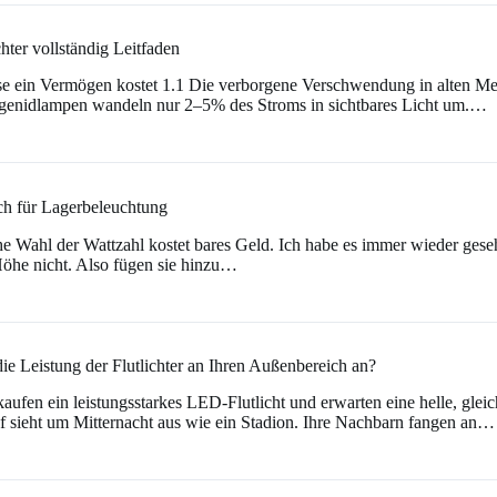
hter vollständig Leitfaden
ise ein Vermögen kostet 1.1 Die verborgene Verschwendung in alten M
logenidlampen wandeln nur 2–5% des Stroms in sichtbares Licht um.…
ch für Lagerbeleuchtung
sche Wahl der Wattzahl kostet bares Geld. Ich habe es immer wieder ge
öhe nicht. Also fügen sie hinzu…
ie Leistung der Flutlichter an Ihren Außenbereich an?
 kaufen ein leistungsstarkes LED-Flutlicht und erwarten eine helle, gle
of sieht um Mitternacht aus wie ein Stadion. Ihre Nachbarn fangen an…