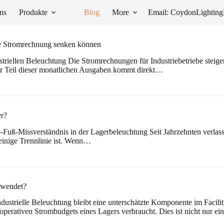
ns
Produkte
Blog
More
Email: CoydonLighti
re Stromrechnung senken können
ustriellen Beleuchtung Die Stromrechnungen für Industriebetriebe stei
ßer Teil dieser monatlichen Ausgaben kommt direkt…
er?
uß-Missverständnis in der Lagerbeleuchtung Seit Jahrzehnten verlassen 
einige Trennlinie ist. Wenn…
rwendet?
industrielle Beleuchtung bleibt eine unterschätzte Komponente im Facil
operativen Strombudgets eines Lagers verbraucht. Dies ist nicht nur e