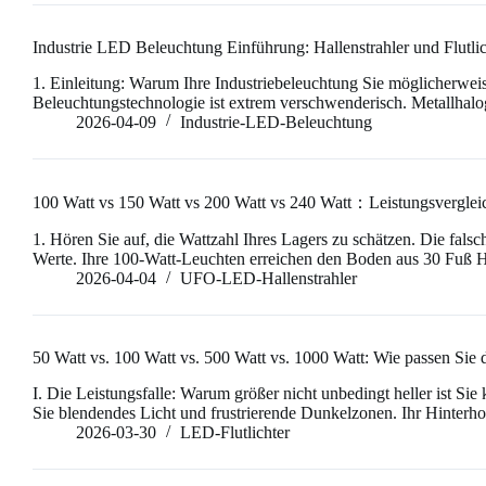
Industrie LED Beleuchtung Einführung: Hallenstrahler und Flutlic
1. Einleitung: Warum Ihre Industriebeleuchtung Sie möglicherwe
Beleuchtungstechnologie ist extrem verschwenderisch. Metallha
2026-04-09
Industrie-LED-Beleuchtung
100 Watt vs 150 Watt vs 200 Watt vs 240 Watt：Leistungsverglei
1. Hören Sie auf, die Wattzahl Ihres Lagers zu schätzen. Die fal
Werte. Ihre 100-Watt-Leuchten erreichen den Boden aus 30 Fuß H
2026-04-04
UFO-LED-Hallenstrahler
RO
50 Watt vs. 100 Watt vs. 500 Watt vs. 1000 Watt: Wie passen Sie d
PL
I. Die Leistungsfalle: Warum größer nicht unbedingt heller ist Sie
Sie blendendes Licht und frustrierende Dunkelzonen. Ihr Hinterh
NL
2026-03-30
LED-Flutlichter
UK