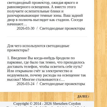
светодиодный прожектор, ожидая яркого и
равномерного освещения. А вместо этого
получаете ослепительные блики и
разочаровывающие темные зоны. Ваш задний
двор в полночь выглядит как стадион. Соседи
начинают…
2026-03-30
Светодиодные прожекторы
RO
Для чего используются светодиодные
PL
прожекторы?
NL
1. Введение Вы когда-нибудь бродили по
парковке, где было так темно, что приходилось
UK
доставать телефон, чтобы осветить себе путь?
Или открывали счёт за электричество и
IT
недоумевали, почему расходы на освещение так
высоки? Многие сталкиваются с…
DE
2026-03-24
Светодиодные прожекторы
PT
FR
ДАЛЕЕ
Copyright © 2014 - 2026 Shenzhen Coydon
ES