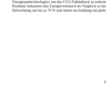
Energiespartechnologien, um den CO2-Fußabdruck zu reduzi
Produkte reduzieren den Energieverbrauch im Vergleich zu h
Beleuchtung um bis zu 70 % und stehen im Einklang mit globa
Z
RO
PL
NL