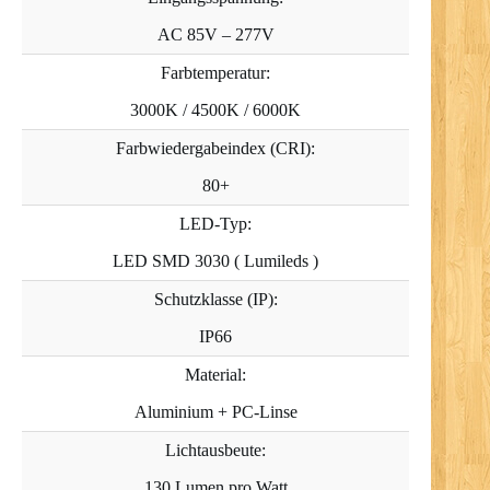
AC 85V – 277V
Farbtemperatur:
3000K / 4500K / 6000K
Farbwiedergabeindex (CRI):
80+
LED-Typ:
LED SMD 3030 ( Lumileds )
Schutzklasse (IP):
IP66
Material:
Aluminium + PC-Linse
Lichtausbeute:
130 Lumen pro Watt