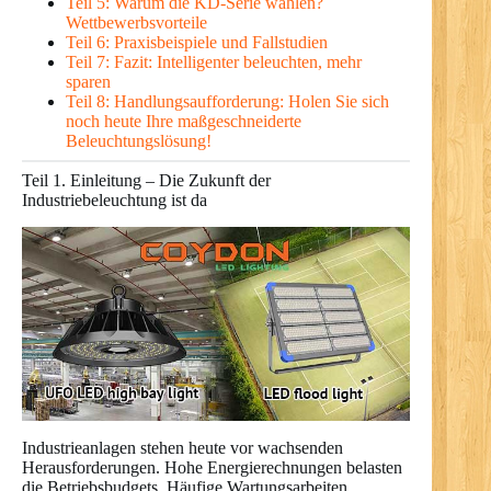
Teil 5: Warum die KD-Serie wählen?
Wettbewerbsvorteile
Teil 6: Praxisbeispiele und Fallstudien
Teil 7: Fazit: Intelligenter beleuchten, mehr
sparen
Teil 8: Handlungsaufforderung: Holen Sie sich
noch heute Ihre maßgeschneiderte
Beleuchtungslösung!
Teil 1. Einleitung – Die Zukunft der
Industriebeleuchtung ist da
Industrieanlagen stehen heute vor wachsenden
Herausforderungen. Hohe Energierechnungen belasten
die Betriebsbudgets. Häufige Wartungsarbeiten