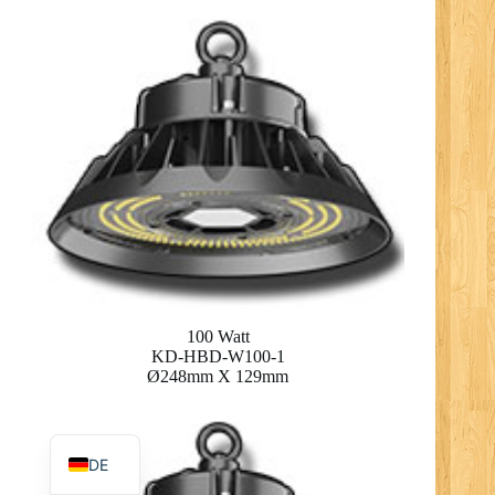
RO
PL
NL
UK
IT
PT
RU
100 Watt
FR
KD-HBD-W100-1
Ø248mm X 129mm
ES
EN
DE