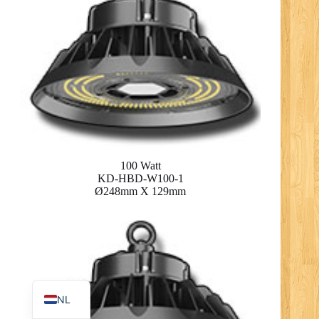
RO
PL
UK
IT
DE
100 Watt
KD-HBD-W100-1
PT
Ø248mm X 129mm
RU
FR
ES
EN
NL