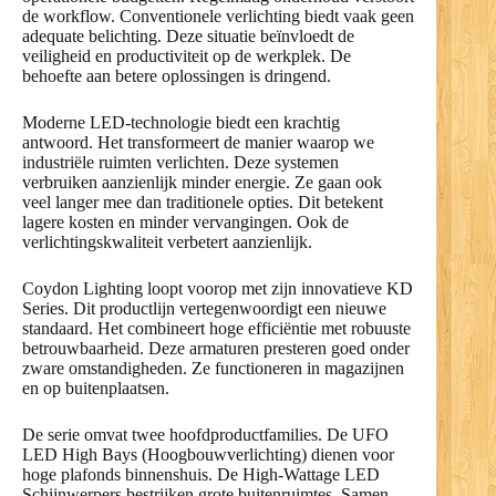
de workflow. Conventionele verlichting biedt vaak geen
adequate belichting. Deze situatie beïnvloedt de
veiligheid en productiviteit op de werkplek. De
behoefte aan betere oplossingen is dringend.
Moderne LED-technologie biedt een krachtig
antwoord. Het transformeert de manier waarop we
industriële ruimten verlichten. Deze systemen
verbruiken aanzienlijk minder energie. Ze gaan ook
veel langer mee dan traditionele opties. Dit betekent
lagere kosten en minder vervangingen. Ook de
verlichtingskwaliteit verbetert aanzienlijk.
Coydon Lighting loopt voorop met zijn innovatieve KD
Series. Dit productlijn vertegenwoordigt een nieuwe
standaard. Het combineert hoge efficiëntie met robuuste
betrouwbaarheid. Deze armaturen presteren goed onder
zware omstandigheden. Ze functioneren in magazijnen
en op buitenplaatsen.
De serie omvat twee hoofdproductfamilies. De UFO
LED High Bays (Hoogbouwverlichting) dienen voor
hoge plafonds binnenshuis. De High-Wattage LED
Schijnwerpers bestrijken grote buitenruimtes. Samen