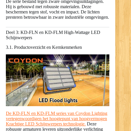
De serie bestand tegen zware omgevingsuitdagingen.
Hij is gebouwd met robuuste materialen. Deze
beschermen tegen stof, vocht en impact. De lichten
presteren betrouwbaar in zware industriële omgevingen.
Deel 3: KD-FLN en KD-FLM High-Wattage LED
Schijnwerpers
3.1. Productoverzicht en Kernkenmerken
De KD-FLN en KD-FLM series van Coydon Lighting
vertegenwoordigen het hoogtepunt van hoogvermogen
Krachtige LED Schijnwerpers technologie.
Deze
robuuste armaturen leveren uitzonderlijke verlichting