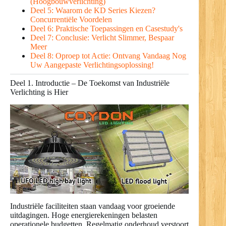
(Hoogbouwverlichting)
Deel 5: Waarom de KD Series Kiezen?
Concurrentiële Voordelen
Deel 6: Praktische Toepassingen en Casestudy's
Deel 7: Conclusie: Verlicht Slimmer, Bespaar
Meer
Deel 8: Oproep tot Actie: Ontvang Vandaag Nog
Uw Aangepaste Verlichtingsoplossing!
Deel 1. Introductie – De Toekomst van Industriële
Verlichting is Hier
Industriële faciliteiten staan vandaag voor groeiende
uitdagingen. Hoge energierekeningen belasten
operationele budgetten. Regelmatig onderhoud verstoort