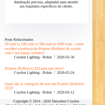
iluminação precisas, adaptadas para atender
aos requisitos específicos do cliente.
Posts Relacionados
RO
50 watt vs 100 watt vs 500 watt vs 1000 watt：como
PL
escolher a potência do Projetor (Refletor) de acordo
com o seu espaço exterior?
NL
Coydon Lighting - Robin
2026-03-30
UK
Projetor (Refletor) LED para que serve?
IT
Coydon Lighting - Robin
2026-03-24
DE
Quais são as vantagens de usar um Projetor (Refletor)
RU
LED?
Coydon Lighting - Robin
2026-02-12
FR
Copyright © 2014 - 2026 Shenzhen Coydon
ES