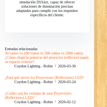
simulación DIAlux, capaz de ofrecer
soluciones de iluminación precisas
adaptadas para cumplir con los requisitos
específicos del cliente.
RO
Entradas relacionadas
50 vatios vs 100 vatios vs 500 vatios vs 1000 vatios:
PL
¿Cómo elegir la potencia del proyector (reflector) según
su espacio exterior?
NL
Coydon Lighting - Robin
2026-03-30
UK
¿Para qué sirven los Proyectores (Reflectores) LED?
IT
Coydon Lighting - Robin
2026-03-24
DE
¿Cuáles son las ventajas de usar Proyectores
PT
(Reflectores) LED?
Coydon Lighting - Robin
2026-02-12
RU