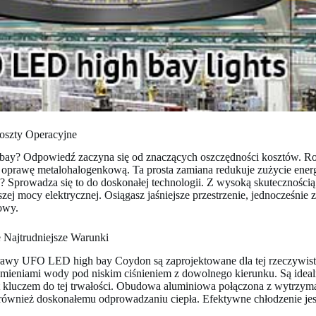
oszty Operacyjne
ay? Odpowiedź zaczyna się od znaczących oszczędności kosztów. 
rawę metalohalogenkową. Ta prosta zamiana redukuje zużycie energi
e? Sprowadza się to do doskonałej technologii. Z wysoką skuteczności
ej mocy elektrycznej. Osiągasz jaśniejsze przestrzenie, jednocześnie 
owy.
 Najtrudniejsze Warunki
y UFO LED high bay Coydon są zaprojektowane dla tej rzeczywistośc
trumieniami wody pod niskim ciśnieniem z dowolnego kierunku. Są ide
t kluczem do tej trwałości. Obudowa aluminiowa połączona z wytrzy
również doskonałemu odprowadzaniu ciepła. Efektywne chłodzenie jes