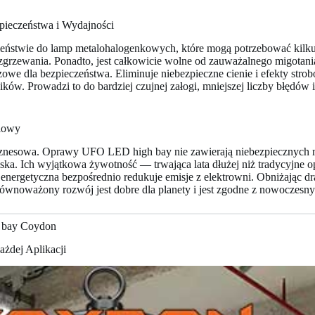
pieczeństwa i Wydajności
eństwie do lamp metalohalogenkowych, które mogą potrzebować kilku m
zgrzewania. Ponadto, jest całkowicie wolne od zauważalnego migotan
uczowe dla bezpieczeństwa. Eliminuje niebezpieczne cienie i efekty s
ków. Prowadzi to do bardziej czujnej załogi, mniejszej liczby błędów
glowy
znesowa. Oprawy UFO LED high bay nie zawierają niebezpiecznych mat
owiska. Ich wyjątkowa żywotność — trwająca lata dłużej niż tradycyjne
energetyczna bezpośrednio redukuje emisje z elektrowni. Obniżając dra
ównoważony rozwój jest dobre dla planety i jest zgodne z nowoczesn
 bay Coydon
żdej Aplikacji