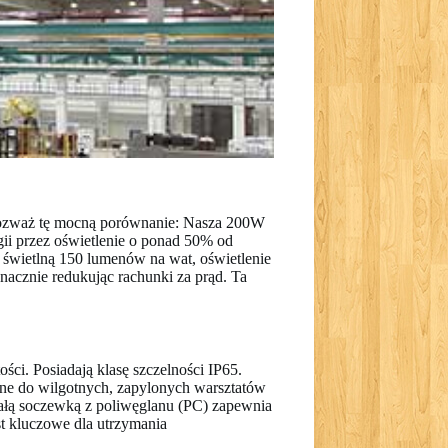
Rozważ tę mocną porównanie: Nasza 200W
i przez oświetlenie o ponad 50% od
ą świetlną 150 lumenów na wat, oświetlenie
znacznie redukując rachunki za prąd. Ta
i. Posiadają klasę szczelności IP65.
alne do wilgotnych, zapylonych warsztatów
małą soczewką z poliwęglanu (PC) zapewnia
t kluczowe dla utrzymania