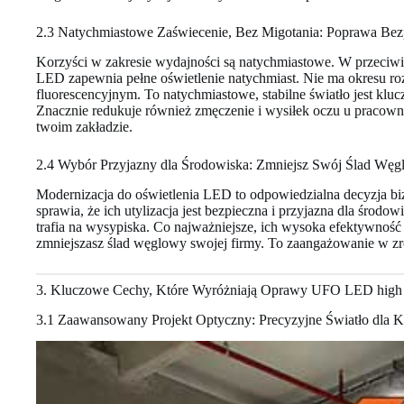
2.3 Natychmiastowe Zaświecenie, Bez Migotania: Poprawa Bez
Korzyści w zakresie wydajności są natychmiastowe. W przeciwi
LED zapewnia pełne oświetlenie natychmiast. Nie ma okresu ro
fluorescencyjnym. To natychmiastowe, stabilne światło jest kl
Znacznie redukuje również zmęczenie i wysiłek oczu u pracowni
twoim zakładzie.
2.4 Wybór Przyjazny dla Środowiska: Zmniejsz Swój Ślad Wę
Modernizacja do oświetlenia LED to odpowiedzialna decyzja bi
sprawia, że ich utylizacja jest bezpieczna i przyjazna dla środ
trafia na wysypiska. Co najważniejsze, ich wysoka efektywność 
zmniejszasz ślad węglowy swojej firmy. To zaangażowanie w zr
3. Kluczowe Cechy, Które Wyróżniają Oprawy UFO LED high
3.1 Zaawansowany Projekt Optyczny: Precyzyjne Światło dla Ka