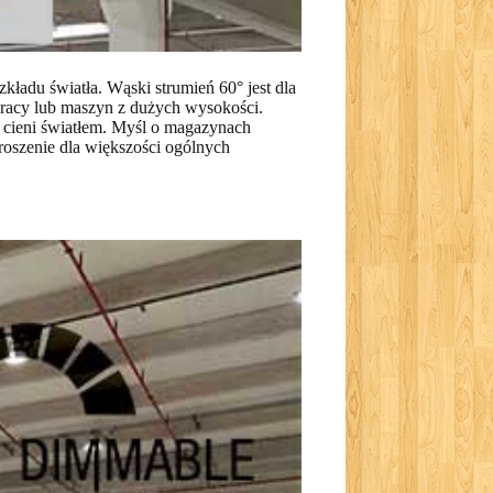
kładu światła. Wąski strumień 60° jest dla
pracy lub maszyn z dużych wysokości.
m cieni światłem. Myśl o magazynach
oszenie dla większości ogólnych