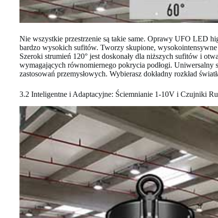
Nie wszystkie przestrzenie są takie same. Oprawy UFO LED high 
bardzo wysokich sufitów. Tworzy skupione, wysokointensywne pl
Szeroki strumień 120° jest doskonały dla niższych sufitów i 
wymagających równomiernego pokrycia podłogi. Uniwersalny s
zastosowań przemysłowych. Wybierasz dokładny rozkład światła
3.2 Inteligentne i Adaptacyjne: Ściemnianie 1-10V i Czujniki 