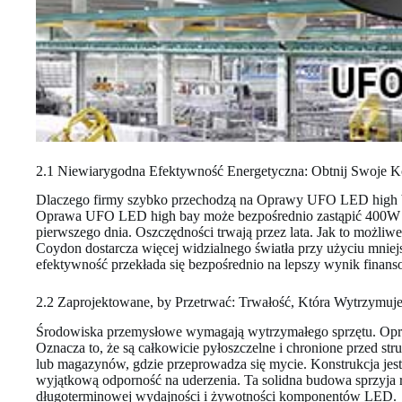
2.1 Niewiarygodna Efektywność Energetyczna: Obtnij Swoje K
Dlaczego firmy szybko przechodzą na Oprawy UFO LED high b
Oprawa UFO LED high bay może bezpośrednio zastąpić 400W op
pierwszego dnia. Oszczędności trwają przez lata. Jak to możliw
Coydon dostarcza więcej widzialnego światła przy użyciu mniejsz
efektywność przekłada się bezpośrednio na lepszy wynik finans
2.2 Zaprojektowane, by Przetrwać: Trwałość, Która Wytrzymuje
Środowiska przemysłowe wymagają wytrzymałego sprzętu. Opraw
Oznacza to, że są całkowicie pyłoszczelne i chronione przed s
lub magazynów, gdzie przeprowadza się mycie. Konstrukcja jes
wyjątkową odporność na uderzenia. Ta solidna budowa sprzyja 
długoterminowej wydajności i żywotności komponentów LED.