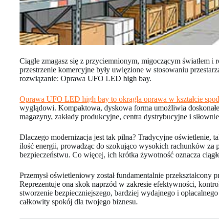
Ciągle zmagasz się z przyciemnionym, migoczącym światłem i ro
przestrzenie komercyjne były uwięzione w stosowaniu przestarza
rozwiązanie: Oprawa UFO LED high bay.
Oprawa UFO LED high bay to okrągła oprawa w kształcie spodka
wyglądowi. Kompaktowa, dyskowa forma umożliwia doskonałe ro
magazyny, zakłady produkcyjne, centra dystrybucyjne i siłownie
Dlaczego modernizacja jest tak pilna? Tradycyjne oświetlenie, t
ilość energii, prowadząc do szokująco wysokich rachunków za prą
bezpieczeństwu. Co więcej, ich krótka żywotność oznacza ciągł
Przemysł oświetleniowy został fundamentalnie przekształcony
Reprezentuje ona skok naprzód w zakresie efektywności, kontrol
stworzenie bezpieczniejszego, bardziej wydajnego i opłacalne
całkowity spokój dla twojego biznesu.