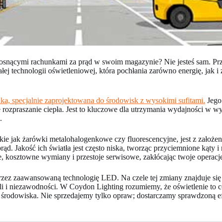
snącymi rachunkami za prąd w swoim magazynie? Nie jesteś sam. Przez
łej technologii oświetleniowej, która pochłania zarówno energię, jak
, specjalnie zaprojektowana do środowisk z wysokimi sufitami.
Jego 
zpraszanie ciepła. Jest to kluczowe dla utrzymania wydajności w w
.
akie jak żarówki metalohalogenkowe czy fluorescencyjne, jest z założe
d. Jakość ich światła jest często niska, tworząc przyciemnione kąty i 
e, kosztowne wymiany i przestoje serwisowe, zakłócając twoje operacj
 przez zaawansowaną technologię LED. Na czele tej zmiany znajduje 
i i niezawodności. W Coydon Lighting rozumiemy, że oświetlenie to co
go środowiska. Nie sprzedajemy tylko opraw; dostarczamy sprawdzoną 