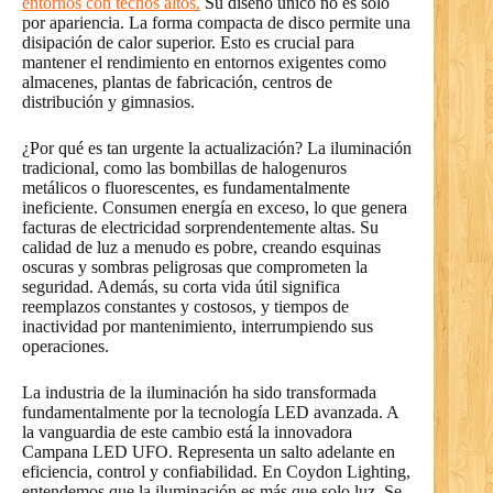
entornos con techos altos.
Su diseño único no es solo
por apariencia. La forma compacta de disco permite una
disipación de calor superior. Esto es crucial para
mantener el rendimiento en entornos exigentes como
almacenes, plantas de fabricación, centros de
distribución y gimnasios.
¿Por qué es tan urgente la actualización? La iluminación
tradicional, como las bombillas de halogenuros
metálicos o fluorescentes, es fundamentalmente
ineficiente. Consumen energía en exceso, lo que genera
facturas de electricidad sorprendentemente altas. Su
calidad de luz a menudo es pobre, creando esquinas
oscuras y sombras peligrosas que comprometen la
seguridad. Además, su corta vida útil significa
reemplazos constantes y costosos, y tiempos de
inactividad por mantenimiento, interrumpiendo sus
operaciones.
La industria de la iluminación ha sido transformada
fundamentalmente por la tecnología LED avanzada. A
la vanguardia de este cambio está la innovadora
Campana LED UFO. Representa un salto adelante en
eficiencia, control y confiabilidad. En Coydon Lighting,
entendemos que la iluminación es más que solo luz. Se