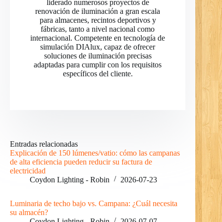
liderado numerosos proyectos de
renovación de iluminación a gran escala
para almacenes, recintos deportivos y
fábricas, tanto a nivel nacional como
internacional. Competente en tecnología de
simulación DIAlux, capaz de ofrecer
soluciones de iluminación precisas
adaptadas para cumplir con los requisitos
específicos del cliente.
Entradas relacionadas
RO
Explicación de 150 lúmenes/vatio: cómo las campanas
de alta eficiencia pueden reducir su factura de
PL
electricidad
Coydon Lighting - Robin
2026-07-23
NL
UK
Luminaria de techo bajo vs. Campana: ¿Cuál necesita
su almacén?
IT
Coydon Lighting - Robin
2026-07-07