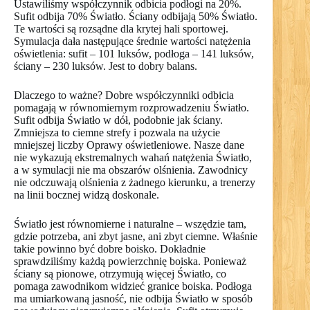
Ustawiliśmy współczynnik odbicia podłogi na 20%.
Sufit odbija 70% Światło. Ściany odbijają 50% Światło.
Te wartości są rozsądne dla krytej hali sportowej.
Symulacja dała następujące średnie wartości natężenia
oświetlenia: sufit – 101 luksów, podłoga – 141 luksów,
ściany – 230 luksów. Jest to dobry balans.
Dlaczego to ważne? Dobre współczynniki odbicia
pomagają w równomiernym rozprowadzeniu Światło.
Sufit odbija Światło w dół, podobnie jak ściany.
Zmniejsza to ciemne strefy i pozwala na użycie
mniejszej liczby Oprawy oświetleniowe. Nasze dane
nie wykazują ekstremalnych wahań natężenia Światło,
a w symulacji nie ma obszarów olśnienia. Zawodnicy
nie odczuwają olśnienia z żadnego kierunku, a trenerzy
na linii bocznej widzą doskonale.
Światło jest równomierne i naturalne – wszędzie tam,
gdzie potrzeba, ani zbyt jasne, ani zbyt ciemne. Właśnie
takie powinno być dobre boisko. Dokładnie
sprawdziliśmy każdą powierzchnię boiska. Ponieważ
ściany są pionowe, otrzymują więcej Światło, co
pomaga zawodnikom widzieć granice boiska. Podłoga
ma umiarkowaną jasność, nie odbija Światło w sposób