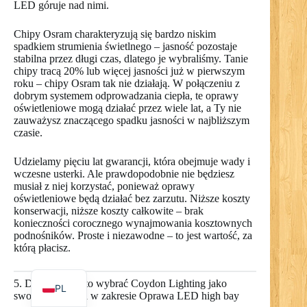
LED góruje nad nimi.
Chipy Osram charakteryzują się bardzo niskim
spadkiem strumienia świetlnego – jasność pozostaje
stabilna przez długi czas, dlatego je wybraliśmy. Tanie
RO
chipy tracą 20% lub więcej jasności już w pierwszym
roku – chipy Osram tak nie działają. W połączeniu z
NL
dobrym systemem odprowadzania ciepła, te oprawy
UK
oświetleniowe mogą działać przez wiele lat, a Ty nie
zauważysz znaczącego spadku jasności w najbliższym
IT
czasie.
DE
Udzielamy pięciu lat gwarancji, która obejmuje wady i
wczesne usterki. Ale prawdopodobnie nie będziesz
PT
musiał z niej korzystać, ponieważ oprawy
RU
oświetleniowe będą działać bez zarzutu. Niższe koszty
konserwacji, niższe koszty całkowite – brak
FR
konieczności corocznego wynajmowania kosztownych
podnośników. Proste i niezawodne – to jest wartość, za
ES
którą płacisz.
EN
5. Dlaczego warto wybrać Coydon Lighting jako
PL
swojego partnera w zakresie Oprawa LED high bay