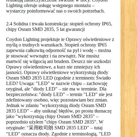
Lighting oferuje usługę wstępnego montażu –
wystarczy poinformować nas o swoich potrzebach.
2.4 Solidna i trwała konstrukcja: stopień ochrony IP65,
chipy Osram SMD 2835, 5 lat gwarancji
Coydon Lighting projektuje te Oprawy oświetleniowe z
myślą o trudnych warunkach. Stopień ochrony IP65
zapewnia całkowitą odporność na pył i wodę – można
je stosować wewnątrz i na zewnątrz. Nie musisz
martwić się wilgocią ani brudem. Deszcz nie uszkodzi
Oprawy oświetleniowe, a kurz nie zmniejszy ich
jasności. Oprawy oświetleniowe wykorzystują diody
Osram SMD 2835 LED (zgodnie z terminem: Światło
LED? Uwaga: "LED" w nazwie chipu – zachowuję
oryginał, ale "diody LED" – nie ma w terminie. Dla
bezpieczeństwa: "diody LED" – termin "LED" nie jest
zdefiniowany osobno, więc pozostawiam bez zmian.
Jednak w zdaniu "wykorzystują diody Osram SMD
2835 LED" – aby uniknąć błędów, po prostu tłumaczę
jako "wykorzystują chipy Osram SMD 2835" –
poprzednio użyłem "chipy Osram SMD 2835". W
oryginale: "采用欧司朗 SMD 2835 LED" – tutaj
"LED" oznacza diody. Zgodnie z terminologią, "LED