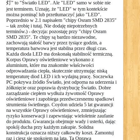
灯" to "Światło LED". Ale "LED" samo w sobie nie
jest terminem. Uznaję, że "LED" w tym kontekście
można pominąć lub przetłumaczyć jako "LED".
Poprzednio w 2.1 napisałem "chipy Osram SMD 2835"
– tak zrobię i tutaj. Nie dodaję niepotrzebnych
terminów.) - decyzja: pozostaję przy "chipy Osram
SMD 2835". Te chipy są bardzo niezawodne,
zachowują stałość barwy przez tysiące godzin, a
temperatura barwowa jest stabilna przez długi czas.
Każda dioda LED ma doskonałą stabilność termiczną.
Korpus Oprawy oświetleniowe wykonano z
aluminium, które ma znakomite właściwości
odprowadzania ciepła, skutecznie utrzymując niską
temperaturę diod LED i ich wydajną pracę. Soczewka
PC pokrywa źródło Światło, jest odporna na uderzenia i
żółknięcie oraz poprawia dystrybucję Światło. Dobre
zarządzanie ciepłem wydłuża żywotność Oprawy
oświetleniowe i zapobiega przedwczesnemu spadkowi
strumienia świetlnego. Coydon udziela 5 lat gwarancji
na wszystkie Oprawy oświetleniowe, zmniejszając
ryzyko konserwacji i zapewniając wieloletnie zaufanie
do produktu. Gwarancja obejmuje wady i usterki, dając
spokój ducha przy każdym zakupie. Solidna
konstrukcja oznacza niższy całkowity koszt. Zamontuj
raz i ciesz się spokojem na lata. Ta Oprawa