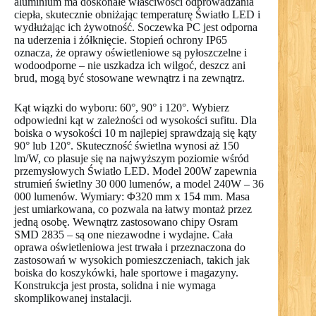
aluminium ma doskonałe właściwości odprowadzania
ciepła, skutecznie obniżając temperaturę Światło LED i
wydłużając ich żywotność. Soczewka PC jest odporna
na uderzenia i żółknięcie. Stopień ochrony IP65
oznacza, że oprawy oświetleniowe są pyłoszczelne i
wodoodporne – nie uszkadza ich wilgoć, deszcz ani
brud, mogą być stosowane wewnątrz i na zewnątrz.
Kąt wiązki do wyboru: 60°, 90° i 120°. Wybierz
odpowiedni kąt w zależności od wysokości sufitu. Dla
boiska o wysokości 10 m najlepiej sprawdzają się kąty
90° lub 120°. Skuteczność świetlna wynosi aż 150
lm/W, co plasuje się na najwyższym poziomie wśród
przemysłowych Światło LED. Model 200W zapewnia
strumień świetlny 30 000 lumenów, a model 240W – 36
000 lumenów. Wymiary: Φ320 mm x 154 mm. Masa
jest umiarkowana, co pozwala na łatwy montaż przez
jedną osobę. Wewnątrz zastosowano chipy Osram
SMD 2835 – są one niezawodne i wydajne. Cała
oprawa oświetleniowa jest trwała i przeznaczona do
zastosowań w wysokich pomieszczeniach, takich jak
boiska do koszykówki, hale sportowe i magazyny.
Konstrukcja jest prosta, solidna i nie wymaga
skomplikowanej instalacji.