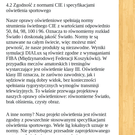
4.2 Zgodność z normami CIE i specyfikacjami
oświetlenia sportowego
Nasze oprawy oświetleniowe spełniają normy
strumienia świetlnego CIE z wartościami odpowiednio
50, 84, 98, 100 i 96. Oznacza to równomierny rozkład
Światło i doskonałą jakość Światło. Normy te są
uznawane na całym świecie, więc możesz mieć
pewność, że nasze produkty są niezawodne. Wyniki
symulacji DIALux są również zgodne z wymaganiami
FIBA (Międzynarodowej Federacji Koszykówki). W
przypadku meczów amatorskich i treningów
wystarczające jest oświetlenie klasy III. Oświetlenie
klasy III oznacza, że zarówno zawodnicy, jak i
sędziowie mają dobry widok, bez konieczności
spełniania rygorystycznych wymogów transmisji
telewizyjnych. To właśnie przewaga projektowa
naszych oprawy oświetleniowe: równomierne Światło,
brak olśnienia, czysty obraz.
A inne normy? Nasz projekt oświetlenia jest również
zgodny z powszechnie stosowanymi specyfikacjami
oświetlenia sportowego. Wiele lig lokalnych uznaje te
normy. Nie potrzebujesz przesadnie zaprojektowanego