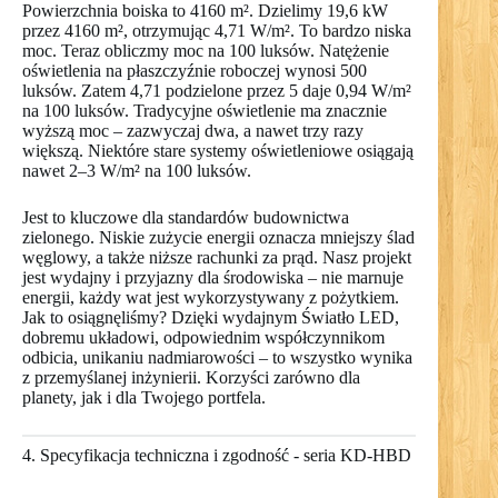
Powierzchnia boiska to 4160 m². Dzielimy 19,6 kW
przez 4160 m², otrzymując 4,71 W/m². To bardzo niska
moc. Teraz obliczmy moc na 100 luksów. Natężenie
oświetlenia na płaszczyźnie roboczej wynosi 500
luksów. Zatem 4,71 podzielone przez 5 daje 0,94 W/m²
na 100 luksów. Tradycyjne oświetlenie ma znacznie
wyższą moc – zazwyczaj dwa, a nawet trzy razy
większą. Niektóre stare systemy oświetleniowe osiągają
nawet 2–3 W/m² na 100 luksów.
Jest to kluczowe dla standardów budownictwa
zielonego. Niskie zużycie energii oznacza mniejszy ślad
węglowy, a także niższe rachunki za prąd. Nasz projekt
jest wydajny i przyjazny dla środowiska – nie marnuje
energii, każdy wat jest wykorzystywany z pożytkiem.
Jak to osiągnęliśmy? Dzięki wydajnym Światło LED,
dobremu układowi, odpowiednim współczynnikom
odbicia, unikaniu nadmiarowości – to wszystko wynika
z przemyślanej inżynierii. Korzyści zarówno dla
planety, jak i dla Twojego portfela.
4. Specyfikacja techniczna i zgodność - seria KD-HBD