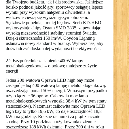
dla Twojego budżetu, jak i dla środowiska. Jaśniejsze
boisko podnosi jakość gry; sportowcy osiągają lepsze
wyniki przy wysokim natężeniu oświetlenia, a
widzowie cieszą się wyraźniejszym obrazem.
Sędziowie popełniają mniej błędów. Seria KD-HBD
wykorzystuje chipy Osram SMD 2835, zapewniając
wysoką niezawodność i stabilny strumień Światło.
Dzięki skuteczności 150 lm/W, Coydon Lighting
ustanawia nowy standard w branży. Wybierz nas, aby
doświadczyć doskonałej wydajności i efektywności.
2.2 Bezpośrednie zastąpienie 400W lampy
metalohalogenkowej – o połowę mniejsze zużycie
energii
Jedna 200-watowa Oprawa LED high bay może
zastąpić jedną 400-watową lampę metalohalogenkową,
oszczędzając ponad 50% energii. W naszym przypadku
użyto łącznie 96 opraw. Całkowita moc lamp
metalohalogenkowych wynosiła 38,4 kW (w tym straty
stateczników). Natomiast całkowita moc Oprawa LED
high bay to tylko 19,6 kW, co daje oszczędność 18,8
kWh na godzinę. Roczne rachunki za prąd znacznie
spadną. Przy 10 godzinach użytkowania dziennie
oszczędzasz 188 kWh dziennie. Przez 300 dni w roku