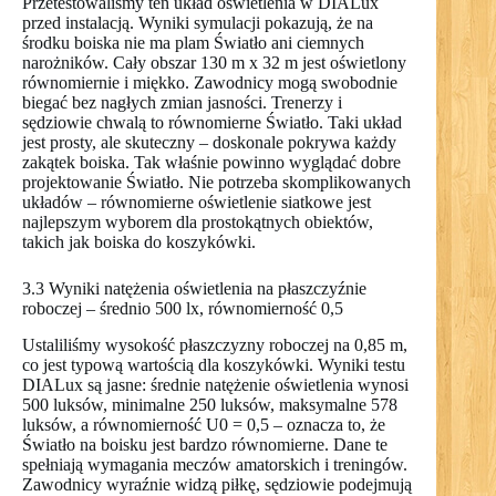
Przetestowaliśmy ten układ oświetlenia w DIALux
przed instalacją. Wyniki symulacji pokazują, że na
środku boiska nie ma plam Światło ani ciemnych
narożników. Cały obszar 130 m x 32 m jest oświetlony
równomiernie i miękko. Zawodnicy mogą swobodnie
biegać bez nagłych zmian jasności. Trenerzy i
sędziowie chwalą to równomierne Światło. Taki układ
jest prosty, ale skuteczny – doskonale pokrywa każdy
zakątek boiska. Tak właśnie powinno wyglądać dobre
projektowanie Światło. Nie potrzeba skomplikowanych
układów – równomierne oświetlenie siatkowe jest
najlepszym wyborem dla prostokątnych obiektów,
takich jak boiska do koszykówki.
3.3 Wyniki natężenia oświetlenia na płaszczyźnie
roboczej – średnio 500 lx, równomierność 0,5
Ustaliliśmy wysokość płaszczyzny roboczej na 0,85 m,
co jest typową wartością dla koszykówki. Wyniki testu
DIALux są jasne: średnie natężenie oświetlenia wynosi
500 luksów, minimalne 250 luksów, maksymalne 578
luksów, a równomierność U0 = 0,5 – oznacza to, że
Światło na boisku jest bardzo równomierne. Dane te
spełniają wymagania meczów amatorskich i treningów.
Zawodnicy wyraźnie widzą piłkę, sędziowie podejmują