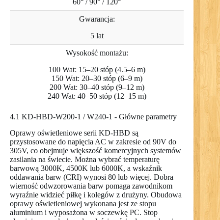
60° / 90° / 120°
Gwarancja:
5 lat
Wysokość montażu:
100 Wat: 15–20 stóp (4.5–6 m)
150 Wat: 20–30 stóp (6–9 m)
200 Wat: 30–40 stóp (9–12 m)
240 Wat: 40–50 stóp (12–15 m)
4.1 KD-HBD-W200-1 / W240-1 - Główne parametry
Oprawy oświetleniowe serii KD-HBD są
przystosowane do napięcia AC w zakresie od 90V do
305V, co obejmuje większość komercyjnych systemów
zasilania na świecie. Można wybrać temperaturę
barwową 3000K, 4500K lub 6000K, a wskaźnik
oddawania barw (CRI) wynosi 80 lub więcej. Dobra
wierność odwzorowania barw pomaga zawodnikom
wyraźnie widzieć piłkę i kolegów z drużyny. Obudowa
oprawy oświetleniowej wykonana jest ze stopu
aluminium i wyposażona w soczewkę PC. Stop