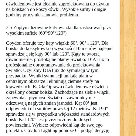
oświetleniowe jest idealnie zaprojektowana do użytku
na boiskach do koszykówki. Wysokie sufity i długie
godziny pracy nie stanowią problemu.
2.5 Zoptymalizowane kąty wiązki dla zastosowań przy
wysokim suficie (60°/90°/120°)
Coydon oferuje trzy kąty wiązki: 60°, 90° i 120°. Dla
boiska do koszykówki o wysokości 10 metrów najlepiej
sprawdzają się kąty 90° lub 120°. Kąty te tworzą
równomierne, prostokątne plamy Światło. DIALux to
profesjonalne oprogramowanie do projektowania
Światło. Użyliśmy DIALux do symulacji w tym
przypadku. Wyniki symulacji unikają plam w
centralnym obszarze i eliminują ciemne strefy na
krawędziach. Każda Oprawa oświetleniowe oświetla
określony obszar boiska. Zachodzące na siebie wiązki
zapewniają płynność Światło – zawodnicy nie
odczuwają nagłych zmian jasności. Kąt 60° jest
odpowiedni dla sufitów powyżej 12 metrów. Kąt 90°
sprawdza się w przypadku większości standardowych
boisk. Kąt 120° jest przeznaczony do dużych
powierzchni. Wybierz odpowiedni kąt do swojego
projektu. Coydon Lighting pomoże Ci podjąć decyzję.