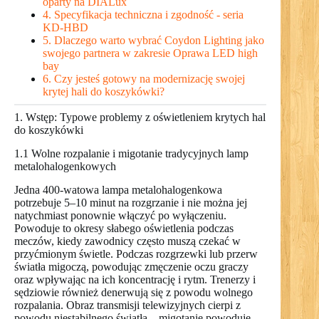
oparty na DIALux
4. Specyfikacja techniczna i zgodność - seria
KD-HBD
5. Dlaczego warto wybrać Coydon Lighting jako
swojego partnera w zakresie Oprawa LED high
bay
6. Czy jesteś gotowy na modernizację swojej
krytej hali do koszykówki?
1. Wstęp: Typowe problemy z oświetleniem krytych hal
do koszykówki
1.1 Wolne rozpalanie i migotanie tradycyjnych lamp
metalohalogenkowych
Jedna 400-watowa lampa metalohalogenkowa
potrzebuje 5–10 minut na rozgrzanie i nie można jej
natychmiast ponownie włączyć po wyłączeniu.
Powoduje to okresy słabego oświetlenia podczas
meczów, kiedy zawodnicy często muszą czekać w
przyćmionym świetle. Podczas rozgrzewki lub przerw
światła migoczą, powodując zmęczenie oczu graczy
oraz wpływając na ich koncentrację i rytm. Trenerzy i
sędziowie również denerwują się z powodu wolnego
rozpalania. Obraz transmisji telewizyjnych cierpi z
powodu niestabilnego światła – migotanie powoduje