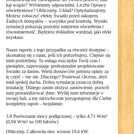
kąt wiązki? Wybieramy odpowiedni. Liczba Oprawy
oświetleniowe? Obliczamy. Układ? Optymalizujemy.
Możesz zobaczyć efekty Światło przed zakupem.
Żadnych domysłów – wszystko pod kontrolą. Wyniki
symulacji pokazują poziomy natężenia oświetlenia i
równomierność. Będziesz dokładnie wiedział, jaki efekt
uzyskasz.
Nasze raporty z tego przypadku są również dostępne –
skontaktuj się z nami, jeśli ich potrzebujesz. Chętnie się
nimi podzielimy. Ta usługa oszczędza Twój czas i
pieniądze, zapewniając profesjonalne projektowanie
Światło za darmo. Wielu dostawców pobiera opłaty za
tę część – my nie. Dlaczego? Ponieważ chcemy, abyś
miał spokój ducha. Dobra symulacja oznacza dobrą
instalację. Dlatego zanim złożysz zamówienie, pozwól
nam przeanalizować dane. Wyślij nam informacje o
swojej hali, a my niezwłocznie przygotujemy dla Ciebie
kompletny raport – bezpłatnie.
3.8 Porównanie mocy podłączonej – tylko 4,71 W/m²
(0,94 W/m² na 100 luksów)
Obliczmy. Całkowita moc wynosi 19,6 kW.