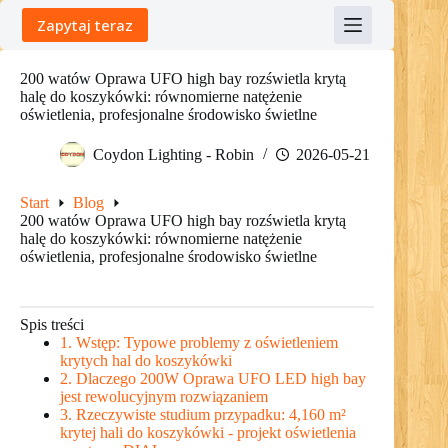
Skip
Zapytaj teraz
to
content
200 watów Oprawa UFO high bay rozświetla krytą
halę do koszykówki: równomierne natężenie
oświetlenia, profesjonalne środowisko świetlne
Coydon Lighting - Robin
2026-05-21
Start
Blog
200 watów Oprawa UFO high bay rozświetla krytą
halę do koszykówki: równomierne natężenie
oświetlenia, profesjonalne środowisko świetlne
Spis treści
1. Wstęp: Typowe problemy z oświetleniem
krytych hal do koszykówki
2. Dlaczego 200W Oprawa UFO LED high bay
jest rewolucyjnym rozwiązaniem
3. Rzeczywiste studium przypadku: 4,160 m²
krytej hali do koszykówki - projekt oświetlenia