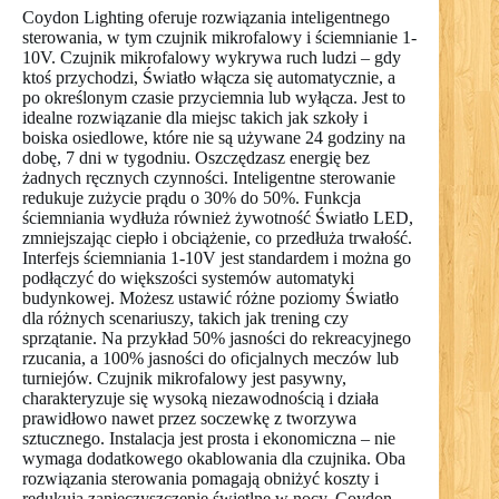
Coydon Lighting oferuje rozwiązania inteligentnego
sterowania, w tym czujnik mikrofalowy i ściemnianie 1-
10V. Czujnik mikrofalowy wykrywa ruch ludzi – gdy
ktoś przychodzi, Światło włącza się automatycznie, a
po określonym czasie przyciemnia lub wyłącza. Jest to
idealne rozwiązanie dla miejsc takich jak szkoły i
boiska osiedlowe, które nie są używane 24 godziny na
dobę, 7 dni w tygodniu. Oszczędzasz energię bez
żadnych ręcznych czynności. Inteligentne sterowanie
redukuje zużycie prądu o 30% do 50%. Funkcja
ściemniania wydłuża również żywotność Światło LED,
zmniejszając ciepło i obciążenie, co przedłuża trwałość.
Interfejs ściemniania 1-10V jest standardem i można go
podłączyć do większości systemów automatyki
budynkowej. Możesz ustawić różne poziomy Światło
dla różnych scenariuszy, takich jak trening czy
sprzątanie. Na przykład 50% jasności do rekreacyjnego
rzucania, a 100% jasności do oficjalnych meczów lub
turniejów. Czujnik mikrofalowy jest pasywny,
charakteryzuje się wysoką niezawodnością i działa
prawidłowo nawet przez soczewkę z tworzywa
sztucznego. Instalacja jest prosta i ekonomiczna – nie
wymaga dodatkowego okablowania dla czujnika. Oba
rozwiązania sterowania pomagają obniżyć koszty i
redukują zanieczyszczenie świetlne w nocy. Coydon