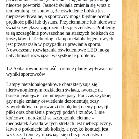
nieostre powtórki. Jasność światła zmienia się wraz z
temperaturą, co sprawia, że oświetlenie boiska jest
nieprzewidywalne, a sportowcy mogą błędnie ocenić
prędkość piłki lub dystans. Przyciemnione lub nierówne
światło zwiększa zagrożenia bezpieczeństwa. Problemy
te są szczególnie powszechne na starszych boiskach do
koszykówki. Technologia lamp metalohalogenkowych
jest przestarzała w przypadku uprawiania sportu.
Nowoczesne rozwiązania oświetleniowe LED mogą
natychmiast rozwiązać wszystkie te problemy.
1.2 Słaba równomierność i ciemne plamy wpływają na
wyniki sportowców
Lampy metalohalogenkowe charakteryzują się
nierównomiernym rozkładem światła, tworząc na
boisku jaśniejsze i ciemniejsze pasy. Podczas szybkiej
gry nagłe zmiany oświetlenia dezorientują oczy
zawodników, co prowadzi do błędnej oceny pozycji
piłki oraz obniżenia precyzji podań i rzutów. Linie
końcowe i narożniki są szczególnie ciemne –
niedostatek światła w tych strefach jest niebezpieczny,
łatwo o potknięcie lub kolizję, a ryzyko kontuzji jest
wyższe. Trenerzy obawiają się o bezpieczeństwo