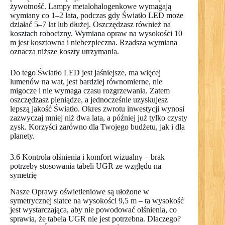
żywotność. Lampy metalohalogenkowe wymagają
wymiany co 1–2 lata, podczas gdy Światło LED może
działać 5–7 lat lub dłużej. Oszczędzasz również na
kosztach robocizny. Wymiana opraw na wysokości 10
m jest kosztowna i niebezpieczna. Rzadsza wymiana
oznacza niższe koszty utrzymania.
Do tego Światło LED jest jaśniejsze, ma więcej
lumenów na wat, jest bardziej równomierne, nie
migocze i nie wymaga czasu rozgrzewania. Zatem
oszczędzasz pieniądze, a jednocześnie uzyskujesz
lepszą jakość Światło. Okres zwrotu inwestycji wynosi
zazwyczaj mniej niż dwa lata, a później już tylko czysty
zysk. Korzyści zarówno dla Twojego budżetu, jak i dla
planety.
3.6 Kontrola olśnienia i komfort wizualny – brak
potrzeby stosowania tabeli UGR ze względu na
symetrię
Nasze Oprawy oświetleniowe są ułożone w
symetrycznej siatce na wysokości 9,5 m – ta wysokość
jest wystarczająca, aby nie powodować olśnienia, co
sprawia, że tabela UGR nie jest potrzebna. Dlaczego?