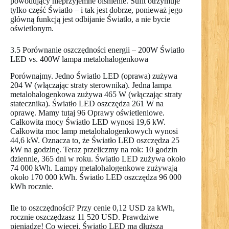
powodujący nieprzyjemne olśnienie. Sufit otrzymuje
tylko część Światło – i tak jest dobrze, ponieważ jego
główną funkcją jest odbijanie Światło, a nie bycie
oświetlonym.
3.5 Porównanie oszczędności energii – 200W Światło
LED vs. 400W lampa metalohalogenkowa
Porównajmy. Jedno Światło LED (oprawa) zużywa
204 W (włączając straty sterownika). Jedna lampa
metalohalogenkowa zużywa 465 W (włączając straty
statecznika). Światło LED oszczędza 261 W na
oprawę. Mamy tutaj 96 Oprawy oświetleniowe.
Całkowita mocy Światło LED wynosi 19,6 kW.
Całkowita moc lamp metalohalogenkowych wynosi
44,6 kW. Oznacza to, że Światło LED oszczędza 25
kW na godzinę. Teraz przeliczmy na rok: 10 godzin
dziennie, 365 dni w roku. Światło LED zużywa około
74 000 kWh. Lampy metalohalogenkowe zużywają
około 170 000 kWh. Światło LED oszczędza 96 000
kWh rocznie.
Ile to oszczędności? Przy cenie 0,12 USD za kWh,
rocznie oszczędzasz 11 520 USD. Prawdziwe
pieniądze! Co więcej, Światło LED ma dłuższą