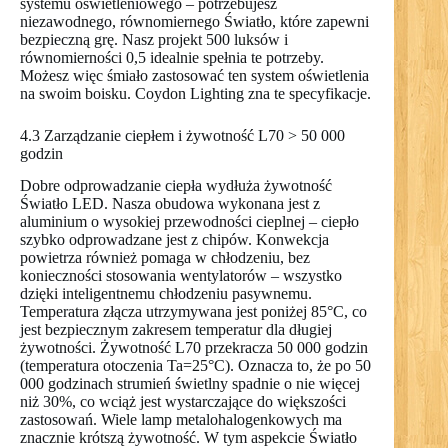
systemu oświetleniowego – potrzebujesz
niezawodnego, równomiernego Światło, które zapewni
bezpieczną grę. Nasz projekt 500 luksów i
równomierności 0,5 idealnie spełnia te potrzeby.
Możesz więc śmiało zastosować ten system oświetlenia
na swoim boisku. Coydon Lighting zna te specyfikacje.
4.3 Zarządzanie ciepłem i żywotność L70 > 50 000
godzin
Dobre odprowadzanie ciepła wydłuża żywotność
Światło LED. Nasza obudowa wykonana jest z
aluminium o wysokiej przewodności cieplnej – ciepło
szybko odprowadzane jest z chipów. Konwekcja
powietrza również pomaga w chłodzeniu, bez
konieczności stosowania wentylatorów – wszystko
dzięki inteligentnemu chłodzeniu pasywnemu.
Temperatura złącza utrzymywana jest poniżej 85°C, co
jest bezpiecznym zakresem temperatur dla długiej
żywotności. Żywotność L70 przekracza 50 000 godzin
(temperatura otoczenia Ta=25°C). Oznacza to, że po 50
000 godzinach strumień świetlny spadnie o nie więcej
niż 30%, co wciąż jest wystarczające do większości
zastosowań. Wiele lamp metalohalogenkowych ma
znacznie krótszą żywotność. W tym aspekcie Światło