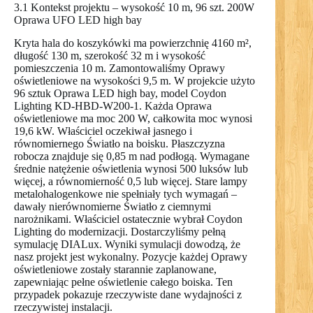
3.1 Kontekst projektu – wysokość 10 m, 96 szt. 200W
Oprawa UFO LED high bay
Kryta hala do koszykówki ma powierzchnię 4160 m²,
długość 130 m, szerokość 32 m i wysokość
pomieszczenia 10 m. Zamontowaliśmy Oprawy
oświetleniowe na wysokości 9,5 m. W projekcie użyto
96 sztuk Oprawa LED high bay, model Coydon
Lighting KD-HBD-W200-1. Każda Oprawa
oświetleniowe ma moc 200 W, całkowita moc wynosi
19,6 kW. Właściciel oczekiwał jasnego i
równomiernego Światło na boisku. Płaszczyzna
robocza znajduje się 0,85 m nad podłogą. Wymagane
średnie natężenie oświetlenia wynosi 500 luksów lub
więcej, a równomierność 0,5 lub więcej. Stare lampy
metalohalogenkowe nie spełniały tych wymagań –
dawały nierównomierne Światło z ciemnymi
narożnikami. Właściciel ostatecznie wybrał Coydon
Lighting do modernizacji. Dostarczyliśmy pełną
symulację DIALux. Wyniki symulacji dowodzą, że
nasz projekt jest wykonalny. Pozycje każdej Oprawy
oświetleniowe zostały starannie zaplanowane,
zapewniając pełne oświetlenie całego boiska. Ten
przypadek pokazuje rzeczywiste dane wydajności z
rzeczywistej instalacji.