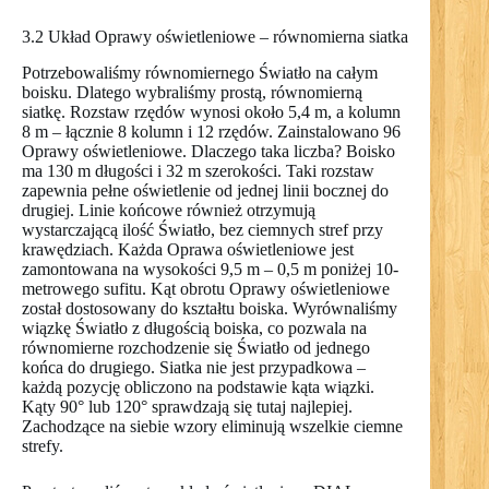
3.2 Układ Oprawy oświetleniowe – równomierna siatka
Potrzebowaliśmy równomiernego Światło na całym
boisku. Dlatego wybraliśmy prostą, równomierną
siatkę. Rozstaw rzędów wynosi około 5,4 m, a kolumn
8 m – łącznie 8 kolumn i 12 rzędów. Zainstalowano 96
Oprawy oświetleniowe. Dlaczego taka liczba? Boisko
ma 130 m długości i 32 m szerokości. Taki rozstaw
zapewnia pełne oświetlenie od jednej linii bocznej do
drugiej. Linie końcowe również otrzymują
wystarczającą ilość Światło, bez ciemnych stref przy
krawędziach. Każda Oprawa oświetleniowe jest
zamontowana na wysokości 9,5 m – 0,5 m poniżej 10-
metrowego sufitu. Kąt obrotu Oprawy oświetleniowe
został dostosowany do kształtu boiska. Wyrównaliśmy
wiązkę Światło z długością boiska, co pozwala na
równomierne rozchodzenie się Światło od jednego
końca do drugiego. Siatka nie jest przypadkowa –
każdą pozycję obliczono na podstawie kąta wiązki.
Kąty 90° lub 120° sprawdzają się tutaj najlepiej.
Zachodzące na siebie wzory eliminują wszelkie ciemne
strefy.