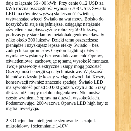
daje to łącznie 56 400 kWh. Przy cenie 0,12 USD za
kWh roczna oszczędność wynosi 6 768 USD. Światło
LED ma również wyższą skuteczność świetlną,
wytwarzając więcej Światło na wat mocy. Boisko do
koszykówki staje się jaśniejsze, osiągając natężenie
oświetlenia na płaszczyźnie roboczej 500 luksów,
podczas gdy stare lampy metalohalogenkowe dawały
tylko około 300 luksów. Dzięki temu oszczędzasz
pieniądze i uzyskujesz lepsze efekty Światło – bez
żadnych kompromisów. Coydon Lighting ułatwia
wymianę: wystarczy bezpośrednio zamienić Oprawy
oświetleniowe, zachowując tę samą wysokość montażu.
Twoje przewody elektryczne i słupy mogą pozostać.
Oszczędności energii są natychmiastowe. Większość
klientów odzyskuje koszty w ciągu dwóch lat. Koszty
konserwacji również znacznie spadają. Światło LED
ma żywotność ponad 50 000 godzin, czyli 3 do 5 razy
dłuższą niż lampy metalohalogenkowe. Nie musisz
często wymieniać opraw na dużych wysokościach.
Podsumowując, 200-watowa Oprawa LED high bay to
mądra inwestycja.
2.3 Opcjonalne inteligentne sterowanie – czujnik
mikrofalowy i ściemnianie 1-10V