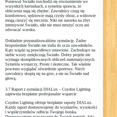
Ponieważ Światło rozchodzi się równomiernie we
wszystkich kierunkach, a symetria sprawia, że
obliczenia stają się zbędne. Zawodnicy czują się
komfortowo, sędziowie mają czysty obraz, a widzowie
mogą cieszyć się meczem. Nikt nie narzeka na zbyt
intensywne Światło, nikt nie musi mrużyć oczu ani
odwracać wzroku.
Dokładnie przeanalizowaliśmy symulację. Żadne
bezpośrednie Światło nie trafia do oczu zawodników.
Kąty wiązki są prawidłowo ustawione. Zachodzące na
siebie wzory zmiękczają Światło. Dobry projekt nie
wymaga skomplikowanych obliczeń matematycznych.
Symetria wystarczy. Proste i skuteczne. Tak właśnie
powinno wyglądać oświetlenie sportowe. Niech
zawodnicy skupią się na grze, a nie na Światło nad
głową.
3.7 Raport z symulacji DIALux – Coydon Lighting
zapewnia bezpłatne profesjonalne wsparcie
Coydon Lighting oferuje bezpłatne raporty DIALux.
Każdy raport dostosowujemy do wymiarów, wysokości
i współczynników odbicia Twojego boiska.
Dostosowujemy rozwiązanie do Twoich potrzeb. Jaki