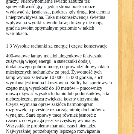
graczy. Nierównomierne światło zaburza też
sprawiedliwość gry – jedna strona boiska może
wydawać się jaśniejsza, podczas gdy druga jest ciemna
i nieprzewidywalna. Taka niekonsekwencja świetlna
wpływa na wyniki zawodników; drużyny nie mogą
grać na swoim optymalnym poziomie w takich
warunkach.
1.3 Wysokie rachunki za energię i częste konserwacje
400-watowe lampy metalohalogenkowe faktycznie
zużywają więcej energii, a stateczniki dodają
dodatkowego poboru mocy, co prowadzi do wysokich
miesięcznych rachunków za prąd. Żywotność tych
lamp wynosi zaledwie 10 000–15 000 godzin, a ich
wymiana jest trudna i kosztowna. Sufity hal sportowych
często mają wysokość do 10 metrów – pracownicy
muszą używać wysokich drabin lub podnośników, a ta
niebezpieczna praca zwiększa koszty utrzymania.
Częsta wymiana opraw zakłóca harmonogram
rozgrywek, a przestoje oznaczają utratę dochodów z
wynajmu. Stare oprawy tracą również jasność z
czasem, co wymaga jeszcze częstszej wymiany.
Wszystkie te problemy marnują czas i pieniądze.
Najwyraźniej potrzebujemy lepszego rozwiązania