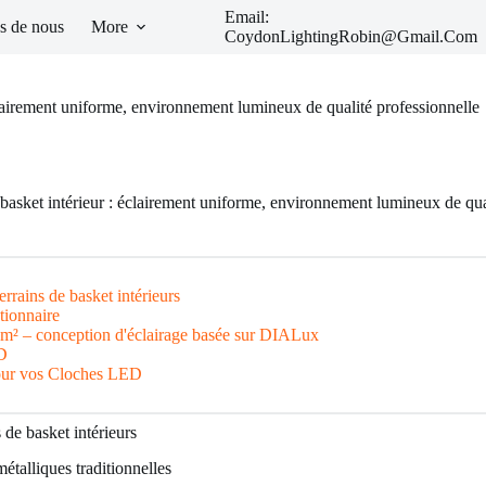
Email:
s de nous
More
CoydonLightingRobin@Gmail.Com
clairement uniforme, environnement lumineux de qualité professionnelle
basket intérieur : éclairement uniforme, environnement lumineux de qua
errains de basket intérieurs
tionnaire
160 m² – conception d'éclairage basée sur DIALux
BD
pour vos Cloches LED
 de basket intérieurs
étalliques traditionnelles