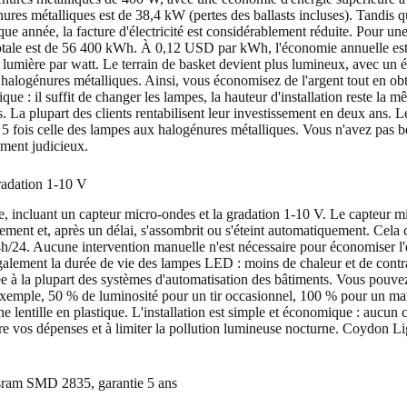
énures métalliques est de 38,4 kW (pertes des ballasts incluses). Tandis 
année, la facture d'électricité est considérablement réduite. Pour une u
 totale est de 56 400 kWh. À 0,12 USD par kWh, l'économie annuelle 
umière par watt. Le terrain de basket devient plus lumineux, avec un éc
alogénures métalliques. Ainsi, vous économisez de l'argent tout en obt
e : il suffit de changer les lampes, la hauteur d'installation reste la m
 La plupart des clients rentabilisent leur investissement en deux ans. 
 5 fois celle des lampes aux halogénures métalliques. Vous n'avez pas 
ment judicieux.
radation 1-10 V
, incluant un capteur micro-ondes et la gradation 1-10 V. Le capteur 
ement et, après un délai, s'assombrit ou s'éteint automatiquement. Cela
24h/24. Aucune intervention manuelle n'est nécessaire pour économiser l
lement la durée de vie des lampes LED : moins de chaleur et de contra
ée à la plupart des systèmes d'automatisation des bâtiments. Vous pouvez
exemple, 50 % de luminosité pour un tir occasionnel, 100 % pour un mat
ne lentille en plastique. L'installation est simple et économique : aucun
e vos dépenses et à limiter la pollution lumineuse nocturne. Coydon Li
 Osram SMD 2835, garantie 5 ans