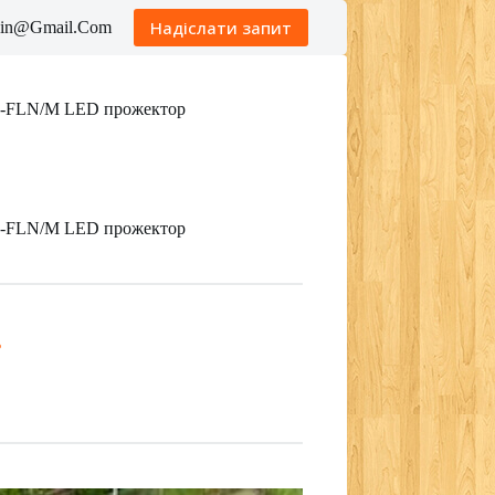
Надіслати запит
obin@Gmail.Com
KD-FLN/M LED прожектор
KD-FLN/M LED прожектор
ь