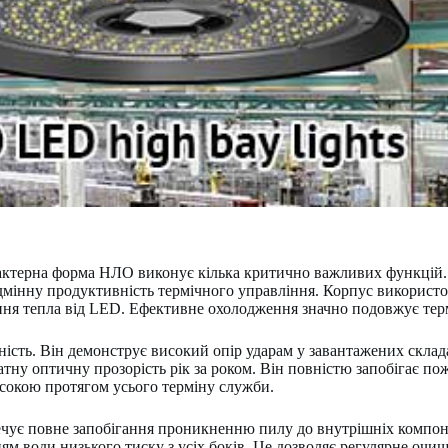
рактерна форма НЛО виконує кілька критично важливих функцій.
дмінну продуктивність термічного управління. Корпус використо
ння тепла від LED. Ефективне охолодження значно подовжує тер
ність. Він демонструє високий опір ударам у завантажених склад
тну оптичну прозорість рік за роком. Він повністю запобігає п
сокою протягом усього терміну служби.
печує повне запобігання проникненню пилу до внутрішніх компон
ям води низького тиску з усіх боків. Це дозволяє регулярне очи