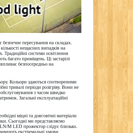
є безпечне пересування на складах.
 кількості нещасних випадків на
х. Традиційні системи освітлення
ть багато приміщень. Ці застарілі
о впливає безпосередньо на
льору. Кольори здаються спотвореними
ні тривалі періоди розігріву. Вони не
е обслуговування з часом швидко
тримок. Загальні експлуатаційні
бхідні міцні та довговічні матеріали
лики. Сьогодні ми представляємо
LN/M LED прожектор слідує близько.
тримують екстремальні умови