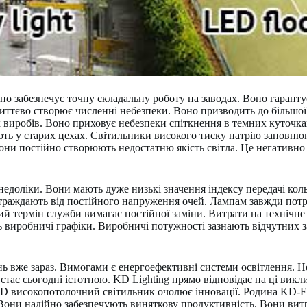
о забезпечує точну складальну роботу на заводах. Воно гаранту
иттєво створює численні небезпеки. Воно призводить до більшої
х виробів. Воно приховує небезпеки спіткнення в темних куточка
ть у старих цехах. Світильники високого тиску натрію заповнюю
 Вони постійно створюють недостатню якість світла. Це негативн
недоліки. Вони мають дуже низькі значення індексу передачі ко
раждають від постійного напруження очей. Лампам завжди потріб
ий термін служби вимагає постійної заміни. Витрати на технічн
виробничі графіки. Виробничі потужності зазнають відчутних за
вже зараз. Вимогами є енергоефективні системи освітлення. Нео
 стає сьогодні істотною. KD Lighting прямо відповідає на ці вик
 високопотолочний світильник очолює інновації. Родина KD-F
 Вони надійно забезпечують виняткову продуктивність. Вони ви