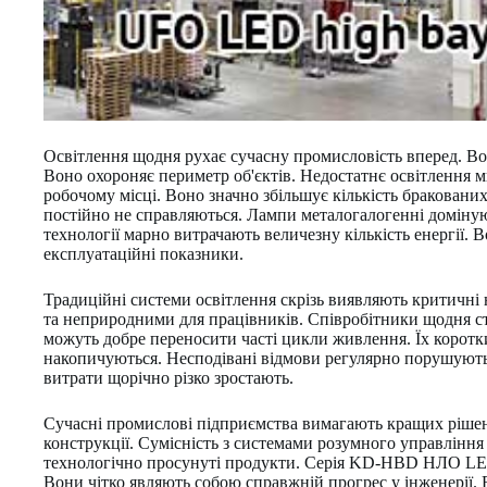
Освітлення щодня рухає сучасну промисловість вперед. Вон
Воно охороняє периметр об'єктів. Недостатнє освітлення м
робочому місці. Воно значно збільшує кількість браковани
постійно не справляються. Лампи металогалогенні доміную
технології марно витрачають величезну кількість енергії.
експлуатаційні показники.
Традиційні системи освітлення скрізь виявляють критичні 
та неприродними для працівників. Співробітники щодня ст
можуть добре переносити часті цикли живлення. Їх коротк
накопичуються. Несподівані відмови регулярно порушують 
витрати щорічно різко зростають.
Сучасні промислові підприємства вимагають кращих рішень 
конструкції. Сумісність з системами розумного управління
технологічно просунуті продукти. Серія KD-HBD НЛО LED
Вони чітко являють собою справжній прогрес у інженерії.