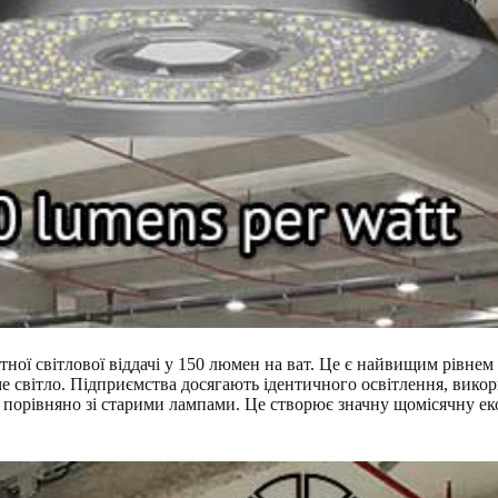
тної світлової віддачі у 150 люмен на ват. Це є найвищим рівне
име світло. Підприємства досягають ідентичного освітлення, вик
в порівняно зі старими лампами. Це створює значну щомісячну ек