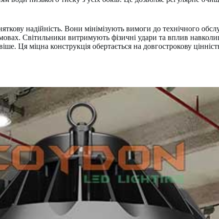
ткову надійність. Вони мінімізують вимоги до технічного обслуг
умовах. Світильники витримують фізичні удари та вплив навкол
іше. Ця міцна конструкція обертається на довгострокову цінніст