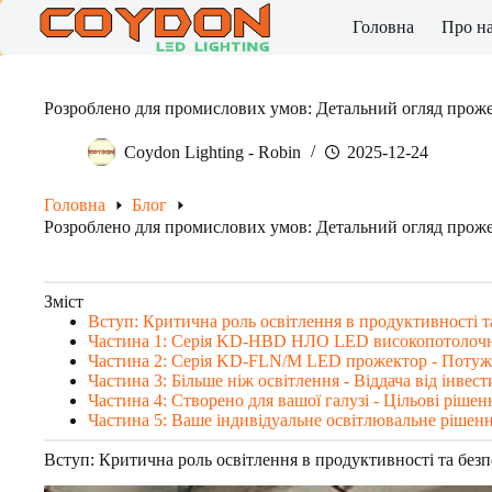
Skip
Головна
Про н
to
content
Розроблено для промислових умов: Детальний огляд пр
Coydon Lighting - Robin
2025-12-24
Головна
Блог
Розроблено для промислових умов: Детальний огляд пр
Зміст
Вступ: Критична роль освітлення в продуктивності 
Частина 1: Серія KD-HBD НЛО LED високопотолочни
Частина 2: Серія KD-FLN/M LED прожектор - Потужн
Частина 3: Більше ніж освітлення - Віддача від інвест
Частина 4: Створено для вашої галузі - Цільові рішен
Частина 5: Ваше індивідуальне освітлювальне рішенн
Вступ: Критична роль освітлення в продуктивності та без