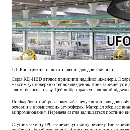
1.1. Конструкція та виготовлення для довговічності
Серія KD-HBD втілює принципи надійної інженерії. Її ха
максимізує поверхню тепловідведення. Вона забезпечує ві
алюмінієвого сплаву. Цей вибір гарантує швидкий відведе
Полікарбонатний розсіювач забезпечує виняткову довговіч
речовин у промислових атмосферах. Матеріал зберігає вида
випромінювання. Передача світла залишається постійно ви
Ступінь захисту IP65 забезпечує повну безпеку. Він забез
драйвери від забруднення. Світильник протистоїть струмен