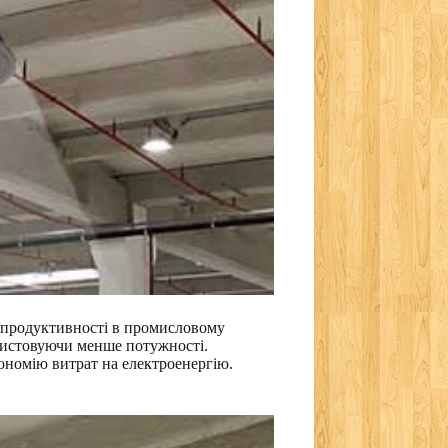
м продуктивності в промисловому
ористовуючи менше потужності.
ономію витрат на електроенергію.