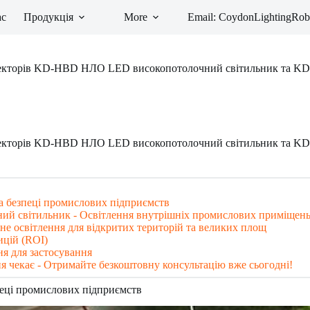
ас
Продукція
More
Email: CoydonLightingR
ожекторів KD-HBD НЛО LED високопотолочний світильник та 
ожекторів KD-HBD НЛО LED високопотолочний світильник та 
та безпеці промислових підприємств
й світильник - Освітлення внутрішніх промислових приміщен
е освітлення для відкритих територій та великих площ
ицій (ROI)
ня для застосування
я чекає - Отримайте безкоштовну консультацію вже сьогодні!
пеці промислових підприємств