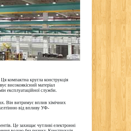
 Ця компактна кругла конструкція
вує високоякісний матеріал
мін експлуатаційної служби.
ах. Він витримує вплив хімічних
ожелтінню від впливу УФ-
ентів. Це захищає чутливі електронні
щення водою без ризику. Конструкція