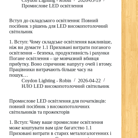
Coydon Lighting - Robin
2026-05-19
Промислове LED освітлення
Вступ до складського освітлення: Повний
посібник з рішень для LED високопотолочний
світильник
1. Вступ: Чому складське освітлення важливіше,
ніж ви думаєте 1.1 Приховані витрати поганого
освітлення – безпека, продуктивність і рахунки
Погане освітлення – це мовчазний вбивця
прибутку. Воно спричиняє напругу очей і втому.
Працівники витрачають більше часу на
пошук…
Coydon Lighting - Robin
2026-04-22
НЛО LED високопотолочний світильник
Промислове LED освітлення для початківців:
повний посібник з високопотолочних
світильників та прожекторів
1. Вступ: Чому ваше промислове освітлення
може коштувати вам ціле багатство 1.1
Приховані витрати в старих металогалогенних і