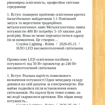
рівномірна освітленість, професійне світлове
середовище
1. Вступ: поширені проблеми освітлення критих
баскетбольних майданчиків 1.1 Повільний
запуск та мерехтіння традиційних
металогалогенних ламп Металогалогенна лампа
потужністю 400 Вт потребує 5–10 хвилин для
розігріву. Вона не може перезапуститися одразу
після вимкнення. Це створює…
Coydon Lighting - Robin
2026-05-21
НЛО LED високопотолочний світильник
Промислове LED освітлення посібник з
потужності: від 50 Вт прожектор до 240 Вт
високопотолочний світильник
1. Вступ: Реальна вартість помилкового
визначення потужності Один менеджер складу
дивився на свій рахунок за електроенергію. Він
майже подвоївся після встановлення нових
світильників. На підлозі були темні плями, на
які водії скаржилися щотижня. Він обрав вищу
потужність...