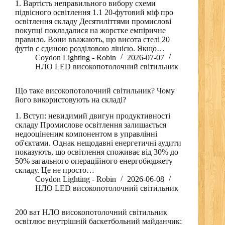
1. Вартість неправильного вибору схеми
підвісного освітлення 1.1 20-футовий міф про
освітлення складу Десятиліттями промислові
покупці покладалися на жорстке емпіричне
правило. Вони вважають, що висота стелі 20
футів є єдиною розділовою лінією. Якщо…
Coydon Lighting - Robin
2026-07-07
НЛО LED високопотолочний світильник
Що таке високопотолочний світильник? Чому
його використовують на складі?
1. Вступ: невидимий двигун продуктивності
складу Промислове освітлення залишається
недооціненим компонентом в управлінні
об'єктами. Однак нещодавні енергетичні аудити
показують, що освітлення споживає від 30% до
50% загального операційного енергобюджету
складу. Це не просто…
Coydon Lighting - Robin
2026-06-08
НЛО LED високопотолочний світильник
200 ват НЛО високопотолочний світильник
освітлює внутрішній баскетбольний майданчик: