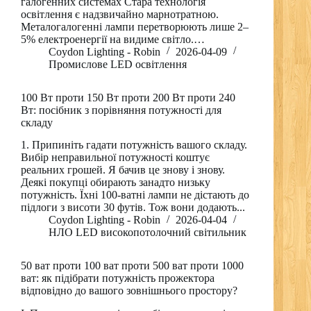
галогенних системах Стара технологія
освітлення є надзвичайно марнотратною.
Металогалогенні лампи перетворюють лише 2–
5% електроенергії на видиме світло.…
Coydon Lighting - Robin
2026-04-09
Промислове LED освітлення
100 Вт проти 150 Вт проти 200 Вт проти 240
Вт: посібник з порівняння потужності для
складу
1. Припиніть гадати потужність вашого складу.
Вибір неправильної потужності коштує
реальних грошей. Я бачив це знову і знову.
Деякі покупці обирають занадто низьку
потужність. Їхні 100-ватні лампи не дістають до
підлоги з висоти 30 футів. Тож вони додають...
Coydon Lighting - Robin
2026-04-04
НЛО LED високопотолочний світильник
50 ват проти 100 ват проти 500 ват проти 1000
ват: як підібрати потужність прожектора
відповідно до вашого зовнішнього простору?