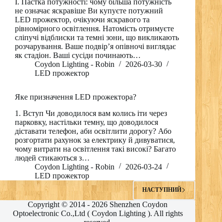
I. Пастка потужності: чому більша потужність
не означає яскравіше Ви купуєте потужний
LED прожектор, очікуючи яскравого та
рівномірного освітлення. Натомість отримуєте
сліпучі відблиски та темні зони, що викликають
розчарування. Ваше подвір’я опівночі виглядає
як стадіон. Ваші сусіди починають…
Coydon Lighting - Robin
2026-03-30
LED прожектор
RO
PL
Яке призначення LED прожектора?
NL
1. Вступ Чи доводилося вам колись іти через
парковку, настільки темну, що доводилося
IT
діставати телефон, аби освітлити дорогу? Або
DE
розгортати рахунок за електрику й дивуватися,
чому витрати на освітлення такі високі? Багато
PT
людей стикаються з…
Coydon Lighting - Robin
2026-03-24
RU
LED прожектор
FR
НАСТУПНИЙ
Copyright © 2014 - 2026 Shenzhen Coydon
ES
Optoelectronic Co.,Ltd ( Coydon Lighting ). All rights
EN