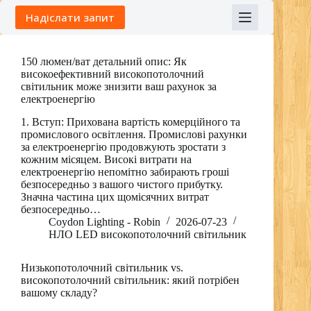
Skip
Надіслати запит
to
content
150 люмен/ват детальний опис: Як
високоефективний високопотолочний
світильник може знизити ваш рахунок за
електроенергію
1. Вступ: Прихована вартість комерційного та
промислового освітлення. Промислові рахунки
за електроенергію продовжують зростати з
кожним місяцем. Високі витрати на
електроенергію непомітно забирають гроші
безпосередньо з вашого чистого прибутку.
Значна частина цих щомісячних витрат
безпосередньо…
Coydon Lighting - Robin
2026-07-23
НЛО LED високопотолочний світильник
Низькопотолочний світильник vs.
високопотолочний світильник: який потрібен
вашому складу?