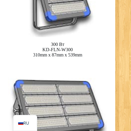
RO
PL
300 Вт
NL
KD-FLN-W300
310mm x 87mm x 539mm
UK
IT
DE
PT
FR
ES
EN
RU