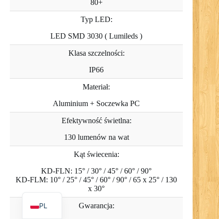
80+
Typ LED:
LED SMD 3030 ( Lumileds )
RO
Klasa szczelności:
NL
IP66
UK
Materiał:
IT
Aluminium + Soczewka PC
DE
Efektywność świetlna:
PT
130 lumenów na wat
RU
Kąt świecenia:
FR
KD-FLN: 15° / 30° / 45° / 60° / 90°
ES
KD-FLM: 10° / 25° / 45° / 60° / 90° / 65 x 25° / 130
x 30°
EN
PL
Gwarancja: