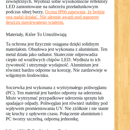
zewnętrznych. Wyobraź sobie wysokomocne reflektory
LED zamontowane na nabrzeżu przeładunkowym
podczas silnej burzy.
Ocena IP66 zapewnia, że będzie
ona nadal działać. Nie ulegnie awarii pod naporem
deszczu nawiewanego wiatrem.
Materiały, Które To Umożliwiają
Ta ochrona jest fizycznie osiągana dzięki solidnym
materiałom. Obudowa jest wykonana z aluminium. Ten
metal działa jako radiator. Skutecznie odprowadza
ciepło od wrażliwych chipów LED. Wydłuża to ich
żywotność i utrzymuje wydajność. Aluminium jest
również bardzo odporne na korozję. Nie zardzewieje w
wilgotnym środowisku.
Soczewka jest wykonana z wytrzymałego poliwęglanu
(PC). Ten materiał jest bardzo odporny na uderzenia.
Może wytrzymać przypadkowe uderzenia sprzętu lub
spadające odpady. Poliwęglan jest również stabilny pod
wpływem promieniowania UV. Nie zżółknie i nie stanie
się kruchy z upływem czasu. Połączenie aluminium i
PC tworzy szczelną, odporną jednostkę.