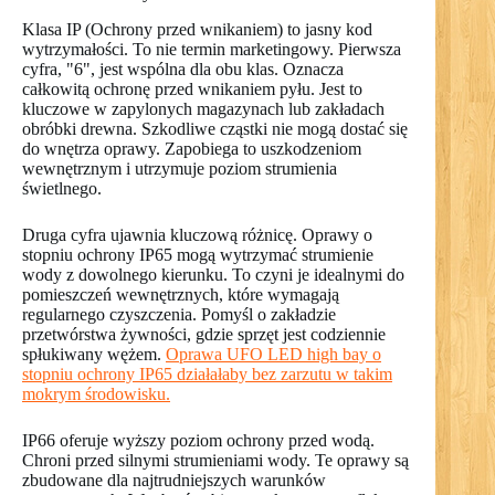
Klasa IP (Ochrony przed wnikaniem) to jasny kod
wytrzymałości. To nie termin marketingowy. Pierwsza
cyfra, "6", jest wspólna dla obu klas. Oznacza
całkowitą ochronę przed wnikaniem pyłu. Jest to
kluczowe w zapylonych magazynach lub zakładach
obróbki drewna. Szkodliwe cząstki nie mogą dostać się
do wnętrza oprawy. Zapobiega to uszkodzeniom
wewnętrznym i utrzymuje poziom strumienia
świetlnego.
Druga cyfra ujawnia kluczową różnicę. Oprawy o
stopniu ochrony IP65 mogą wytrzymać strumienie
wody z dowolnego kierunku. To czyni je idealnymi do
pomieszczeń wewnętrznych, które wymagają
regularnego czyszczenia. Pomyśl o zakładzie
przetwórstwa żywności, gdzie sprzęt jest codziennie
spłukiwany wężem.
Oprawa UFO LED high bay o
stopniu ochrony IP65 działałaby bez zarzutu w takim
mokrym środowisku.
IP66 oferuje wyższy poziom ochrony przed wodą.
Chroni przed silnymi strumieniami wody. Te oprawy są
zbudowane dla najtrudniejszych warunków