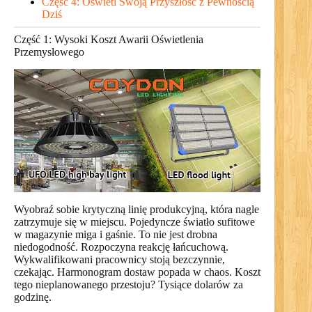
Część 4: Oświetl Swoją Przyszłość z Pewnością
Dziś
Część 1: Wysoki Koszt Awarii Oświetlenia
Przemysłowego
Wyobraź sobie krytyczną linię produkcyjną, która nagle
zatrzymuje się w miejscu. Pojedyncze światło sufitowe
w magazynie miga i gaśnie. To nie jest drobna
niedogodność. Rozpoczyna reakcję łańcuchową.
Wykwalifikowani pracownicy stoją bezczynnie,
czekając. Harmonogram dostaw popada w chaos. Koszt
tego nieplanowanego przestoju? Tysiące dolarów za
godzinę.