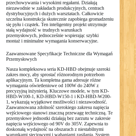
przechowywania i wysokimi regałami. Działają
niezawodnie w zakładach produkcyjnych, centrach
dystrybucyjnych i dużych warsztatach. Całkowicie
szczelna konstrukcja skutecznie zapobiega gromadzeniu
się pyłu i cząstek. Ten inteligentny projekt utrzymuje
stałą wydajność w trudnych warunkach
przemysłowych, jednocześnie wspierając szybki
montaż i minimalne wymagania konserwacyjne.
Zaawansowane Specyfikacje Techniczne dla Wymagań
Przemysłowych
Nasza kompleksowa seria KD-HBD obejmuje szeroki
zakres mocy, aby sprostać różnorodnym potrzebom
aplikacyjnym. Ta kompletna gama adresuje różne
wymagania oświetleniowe od 100W do 240W z
precyzyjną inżynierią. Kluczowe modele, w tym KD-
HBD-W100-1, KD-HBD-W150-1 i KD-HBD-W200-
1, wykazują wyjątkowe możliwości i niezawodność.
Zaawansowana zdolność szerokiego zakresu napięcia
wejściowego stanowi znaczną przewagę techniczną. Te
przemysłowe jednostki działają bez zarzutu w zakresie
napięcia wejściowego od 90V do 305V. Zapewnia to
doskonałą wydajność na obszarach z niestabilnymi
warunkami sieciowymi i wahaniami zasilania. System