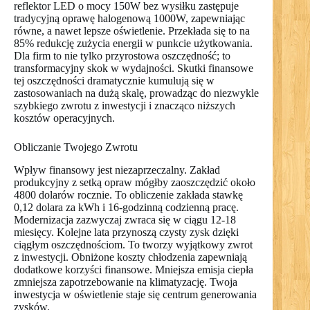
reflektor LED o mocy 150W bez wysiłku zastępuje
tradycyjną oprawę halogenową 1000W, zapewniając
równe, a nawet lepsze oświetlenie. Przekłada się to na
85% redukcję zużycia energii w punkcie użytkowania.
Dla firm to nie tylko przyrostowa oszczędność; to
transformacyjny skok w wydajności. Skutki finansowe
tej oszczędności dramatycznie kumulują się w
zastosowaniach na dużą skalę, prowadząc do niezwykle
szybkiego zwrotu z inwestycji i znacząco niższych
kosztów operacyjnych.
Obliczanie Twojego Zwrotu
Wpływ finansowy jest niezaprzeczalny. Zakład
produkcyjny z setką opraw mógłby zaoszczędzić około
4800 dolarów rocznie. To obliczenie zakłada stawkę
0,12 dolara za kWh i 16-godzinną codzienną pracę.
Modernizacja zazwyczaj zwraca się w ciągu 12-18
miesięcy. Kolejne lata przynoszą czysty zysk dzięki
ciągłym oszczędnościom. To tworzy wyjątkowy zwrot
z inwestycji. Obniżone koszty chłodzenia zapewniają
dodatkowe korzyści finansowe. Mniejsza emisja ciepła
zmniejsza zapotrzebowanie na klimatyzację. Twoja
inwestycja w oświetlenie staje się centrum generowania
zysków.