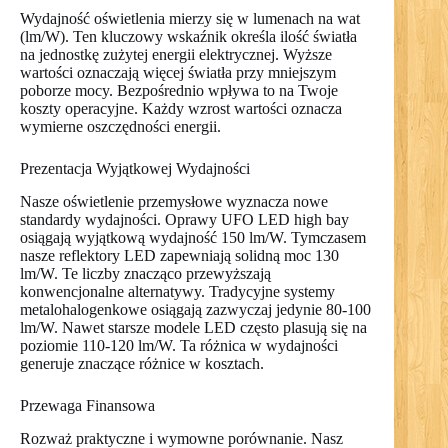
Wydajność oświetlenia mierzy się w lumenach na wat
(lm/W). Ten kluczowy wskaźnik określa ilość światła
na jednostkę zużytej energii elektrycznej. Wyższe
wartości oznaczają więcej światła przy mniejszym
poborze mocy. Bezpośrednio wpływa to na Twoje
koszty operacyjne. Każdy wzrost wartości oznacza
wymierne oszczędności energii.
Prezentacja Wyjątkowej Wydajności
Nasze oświetlenie przemysłowe wyznacza nowe
standardy wydajności. Oprawy UFO LED high bay
osiągają wyjątkową wydajność 150 lm/W. Tymczasem
nasze reflektory LED zapewniają solidną moc 130
lm/W. Te liczby znacząco przewyższają
konwencjonalne alternatywy. Tradycyjne systemy
metalohalogenkowe osiągają zazwyczaj jedynie 80-100
lm/W. Nawet starsze modele LED często plasują się na
poziomie 110-120 lm/W. Ta różnica w wydajności
generuje znaczące różnice w kosztach.
Przewaga Finansowa
Rozważ praktyczne i wymowne porównanie. Nasz