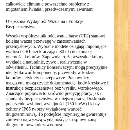
całkowicie eliminuje powszechne problemy z
migotaniem światła i przedwczesnymi awariami.
Ulepszona Wydajność Wizualna i Funkcje
Bezpieczeństwa
Wysoki współczynnik oddawania barw (CRI) stanowi
kolejną ważną przewagę w zastosowaniach
przemysłowych. Wybrane modele osiągają imponujące
wartości CRI przekraczające 80 dla doskonałej
wierności kolorów. Zapewnia to, że wszystkie kolory
wyglądają naturalnie, żywo i realistycznie w
oświetleniu. Technicy konserwacyjni mogą precyzyjnie
identyfikować komponenty, przewody w kodzie
kolorów i etykiety ostrzegawcze. Pracownicy
magazynu mogą czytać dokumentację, kody kreskowe i
instrukcje bezpieczeństwa bez wysiłku wzrokowego.
Znacząco poprawia to zarówno precyzję pracy, jak i
standardy bezpieczeństwa w miejscu pracy. Doskonałe
połączenie wybitnej wydajności (150 lm/W) i klasy
ochrony IP65 tworzy wyjątkową wartość
długoterminową. To podejście inżynieryjne gwarantuje
zarówno najwyższą wydajność, jak i sprawdzoną
długoterminową niezawodność.