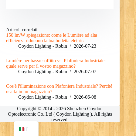
RO
Articoli correlati
150 lm/W spiegazione: come le Lumière ad alta
PL
efficienza riducono la tua bolletta elettrica
Coydon Lighting - Robin
2026-07-23
NL
UK
Lumière per basso soffitto vs. Plafoniera Industriale:
quale serve per il vostro magazzino?
DE
Coydon Lighting - Robin
2026-07-07
PT
Cos'è l'illuminazione con Plafoniera Industriale? Perché
RU
usarla in un magazzino?
Coydon Lighting - Robin
2026-06-08
FR
Copyright © 2014 - 2026 Shenzhen Coydon
ES
Optoelectronic Co.,Ltd ( Coydon Lighting ). All rights
EN
reserved.
IT