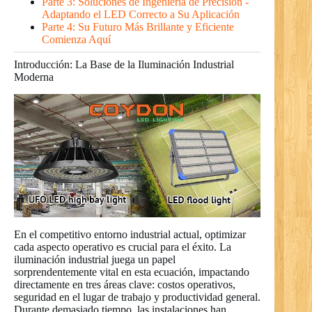
Parte 3: Soluciones de Ingeniería de Precisión -
Adaptando el LED Correcto a Su Aplicación
Parte 4: Su Futuro Más Brillante y Eficiente
Comienza Aquí
Introducción: La Base de la Iluminación Industrial
Moderna
En el competitivo entorno industrial actual, optimizar
cada aspecto operativo es crucial para el éxito. La
iluminación industrial juega un papel
sorprendentemente vital en esta ecuación, impactando
directamente en tres áreas clave: costos operativos,
seguridad en el lugar de trabajo y productividad general.
Durante demasiado tiempo, las instalaciones han