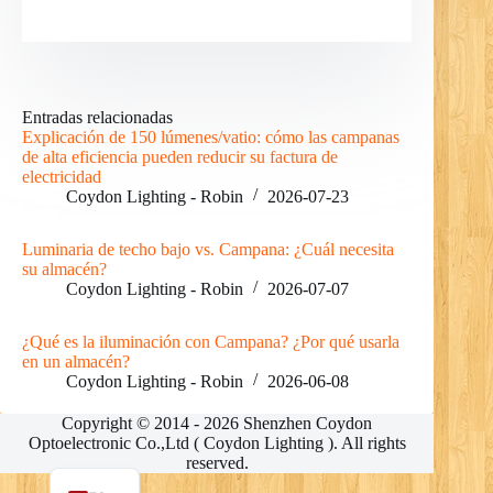
Entradas relacionadas
RO
Explicación de 150 lúmenes/vatio: cómo las campanas
de alta eficiencia pueden reducir su factura de
PL
electricidad
Coydon Lighting - Robin
2026-07-23
NL
UK
Luminaria de techo bajo vs. Campana: ¿Cuál necesita
su almacén?
IT
Coydon Lighting - Robin
2026-07-07
DE
¿Qué es la iluminación con Campana? ¿Por qué usarla
PT
en un almacén?
Coydon Lighting - Robin
2026-06-08
RU
Copyright © 2014 - 2026 Shenzhen Coydon
FR
Optoelectronic Co.,Ltd ( Coydon Lighting ). All rights
EN
reserved.