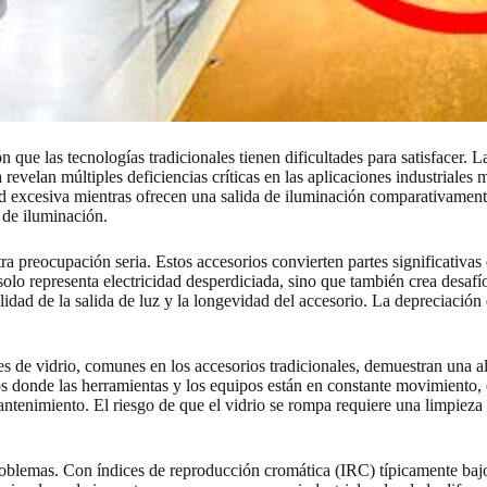
n que las tecnologías tradicionales tienen dificultades para satisfacer.
revelan múltiples deficiencias críticas en las aplicaciones industriales
idad excesiva mientras ofrecen una salida de iluminación comparativamen
 de iluminación.
 preocupación seria. Estos accesorios convierten partes significativas d
 solo representa electricidad desperdiciada, sino que también crea desafí
idad de la salida de luz y la longevidad del accesorio. La depreciación 
es de vidrio, comunes en los accesorios tradicionales, demuestran una al
os donde las herramientas y los equipos están en constante movimiento, e
ntenimiento. El riesgo de que el vidrio se rompa requiere una limpieza
oblemas. Con índices de reproducción cromática (IRC) típicamente bajos,