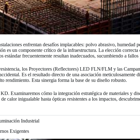
stalaciones enfrentan desafíos implacables: polvo abrasivo, humedad p
ón es un componente crítico de la infraestructura. La elección correcta 
rios estándar frecuentemente resultan inadecuados, sucumbiendo a fallos
la resistencia, los Proyectores (Reflectores) LED FLN/FLM y las Ca
 accidental. Es el resultado directo de una asociación meticulosamente d
lto rendimiento. Esta sinergia forma la base de su diseño robusto.
ie KD. Examinaremos cómo la integración estratégica de materiales y dis
de calor inigualable hasta ópticas resistentes a los impactos, descubrim
luminación Industrial
ornos Exigentes