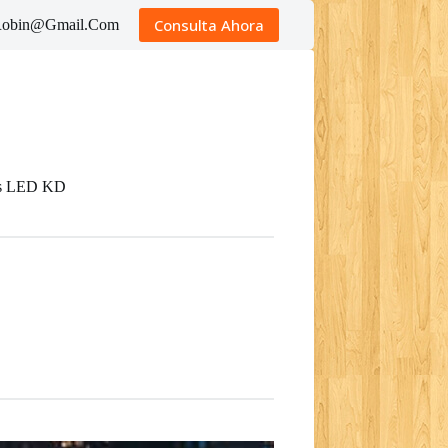
Consulta Ahora
gRobin@Gmail.Com
ales LED KD