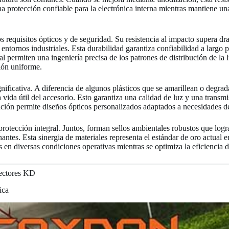
a protección confiable para la electrónica interna mientras mantiene un
requisitos ópticos y de seguridad. Su resistencia al impacto supera dra
 entornos industriales. Esta durabilidad garantiza confiabilidad a largo
l permiten una ingeniería precisa de los patrones de distribución de la l
ión uniforme.
ignificativa. A diferencia de algunos plásticos que se amarillean o degr
a vida útil del accesorio. Esto garantiza una calidad de luz y una transm
ación permite diseños ópticos personalizados adaptados a necesidades de
otección integral. Juntos, forman sellos ambientales robustos que logra
tes. Esta sinergia de materiales representa el estándar de oro actual en
 en diversas condiciones operativas mientras se optimiza la eficiencia d
yectores KD
ica