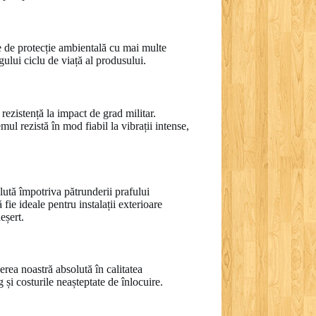
e de protecție ambientală cu mai multe
gului ciclu de viață al produsului.
rezistență la impact de grad militar.
l rezistă în mod fiabil la vibrații intense,
lută împotriva pătrunderii prafului
fie ideale pentru instalații exterioare
eșert.
rea noastră absolută în calitatea
 și costurile neașteptate de înlocuire.