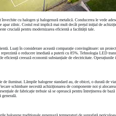
at învechite cu halogen și halogenură metalică. Conducerea le vede adesea
apar zilnic. Costul real implică mai mult decât prețul inițial de achiziți
te crucială pentru modernizarea eficientă a facilității tale.
cientă. Luați în considerare această comparație convingătoare: un proie
a reprezintă o reducere imediată a puterii cu 85%. Tehnologia LED trans
de eficiență creează economii substanțiale de electricitate. Operațiunile
nale de iluminat. Lămpile halogene standard au, de obicei, o durată de vi
. Fiecare schimbare necesită achiziționarea de componente noi și alocare
esențiale de fabricație trebuie să se oprească pentru întreținerea de bază 
ă generală.
urile halogene tradiționale generează temperaturi de suprafață periculoa