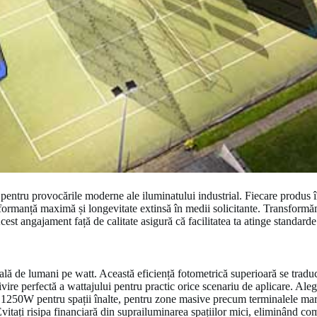
ă pentru provocările moderne ale iluminatului industrial. Fiecare produs 
formanță maximă și longevitate extinsă în medii solicitante. Transformă
cest angajament față de calitate asigură că facilitatea ta atinge standard
de lumani pe watt. Această eficiență fotometrică superioară se traduce 
vire perfectă a wattajului pentru practic orice scenariu de aplicare. A
e de 1250W pentru spații înalte, pentru zone masive precum terminalele ma
Evitați risipa financiară din suprailuminarea spațiilor mici, eliminând co