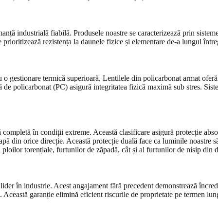
ță industrială fiabilă. Produsele noastre se caracterizează prin sistem
e prioritizează rezistența la daunele fizice și elementare de-a lungul între
 o gestionare termică superioară. Lentilele din policarbonat armat oferă 
e policarbonat (PC) asigură integritatea fizică maximă sub stres. Sistemu
ă completă în condiții extreme. Această clasificare asigură protecție abso
pă din orice direcție. Această protecție duală face ca luminile noastre să 
oilor torențiale, furtunilor de zăpadă, cât și al furtunilor de nisip din d
lider în industrie. Acest angajament fără precedent demonstrează încrede
. Această garanție elimină eficient riscurile de proprietate pe termen lung