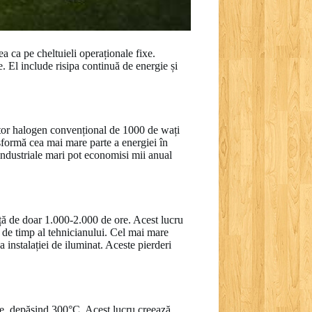
 ca pe cheltuieli operaționale fixe.
e. El include risipa continuă de energie și
ctor halogen convențional de 1000 de wați
formă cea mai mare parte a energiei în
 industriale mari pot economisi mii anual
ață de doar 1.000-2.000 de ore. Acest lucru
a de timp al tehnicianului. Cel mai mare
a instalației de iluminat. Aceste pierderi
se, depășind 300°C. Acest lucru creează