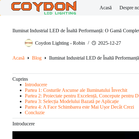
Skip
Acasă
Despre no
to
content
Iluminat Industrial LED de Înaltă Performanță: O Gamă Compl
Coydon Lighting - Robin
2025-12-27
Acasă
Blog
Iluminat Industrial LED de Înaltă Performa
Cuprins
Introducere
Partea 1: Costurile Ascunse ale Iluminatului Învechit
Partea 2: Proiectate pentru Excelență, Concepute pentru Du
Partea 3: Selecția Modelului Bazată pe Aplicație
Partea 4: A Face Schimbarea este Mai Ușor Decât Crezi
Concluzie
Introducere