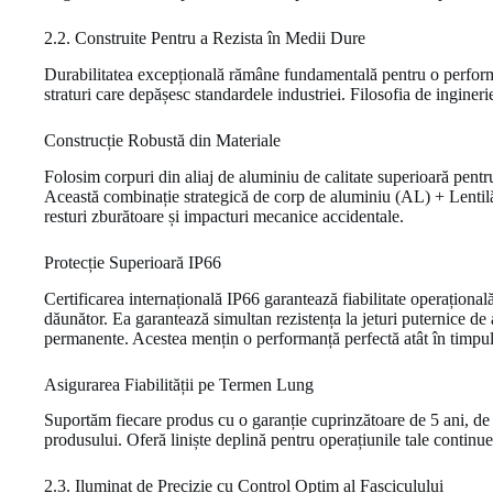
2.2. Construite Pentru a Rezista în Medii Dure
Durabilitatea excepțională rămâne fundamentală pentru o performan
straturi care depășesc standardele industriei. Filosofia de ingineri
Construcție Robustă din Materiale
Folosim corpuri din aliaj de aluminiu de calitate superioară pentru
Această combinație strategică de corp de aluminiu (AL) + Lentilă d
resturi zburătoare și impacturi mecanice accidentale.
Protecție Superioară IP66
Certificarea internațională IP66 garantează fiabilitate operațional
dăunător. Ea garantează simultan rezistența la jeturi puternice de a
permanente. Acestea mențin o performanță perfectă atât în timpul pl
Asigurarea Fiabilității pe Termen Lung
Suportăm fiecare produs cu o garanție cuprinzătoare de 5 ani, de 
produsului. Oferă liniște deplină pentru operațiunile tale continue
2.3. Iluminat de Precizie cu Control Optim al Fasciculului