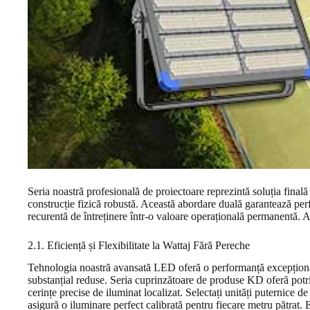
Seria noastră profesională de proiectoare reprezintă soluția final
construcție fizică robustă. Această abordare duală garantează per
recurentă de întreținere într-o valoare operațională permanentă. A
2.1. Eficiență și Flexibilitate la Wattaj Fără Pereche
Tehnologia noastră avansată LED oferă o performanță excepțională 
substanțial reduse. Seria cuprinzătoare de produse KD oferă potri
cerințe precise de iluminat localizat. Selectați unități puternic
asigură o iluminare perfect calibrată pentru fiecare metru pătrat. 