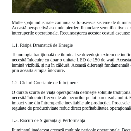
Multe spații industriale continuă să folosească sisteme de ilumin
Această perspectivă ascunde pierderi financiare semnificative care 
întreruperile operaționale. Recunoașterea acestor costuri ascunse es
1.1. Risipă Dramatică de Energie
Tehnologia tradițională de iluminat se dovedește extrem de inefi
necesită înlocuire cu doar o unitate LED de 150 de wați. Aceast
lumină vizibilă, și nu în căldură. Această diferență fundamentală 
prin această simplă înlocuire.
1.2. Cicluri Constante de Întreținere
O durată scurtă de viață operațională definește soluțiile tradițio
necesită înlocuiri frecvente ale becurilor pe tot parcursul anului
impact vine din întreruperile inevitabile ale producției. Procesele 
regulate de productivitate reduc direct profitabilitatea operațional
1.3. Riscuri de Siguranță și Performanță
Iluminatul inadecvat creează multiple pericole operaționale. Bec