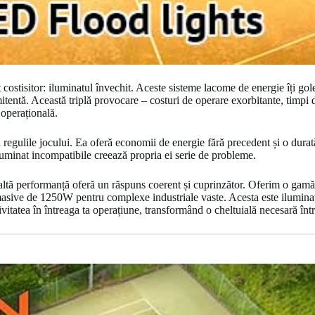
 costisitor: iluminatul învechit. Aceste sisteme lacome de energie îți gole
mitentă. Această triplă provocare – costuri de operare exorbitante, timpi 
 operațională.
regulile jocului. Ea oferă economii de energie fără precedent și o durat
luminat incompatibile creează propria ei serie de probleme.
înaltă performanță oferă un răspuns coerent și cuprinzător. Oferim o gam
masive de 1250W pentru complexe industriale vaste. Acesta este iluminat
vitatea în întreaga ta operațiune, transformând o cheltuială necesară într