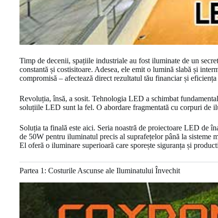
Timp de decenii, spațiile industriale au fost iluminate de un secret
constantă și costisitoare. Adesea, ele emit o lumină slabă și inter
compromisă – afectează direct rezultatul tău financiar și eficiența
Revoluția, însă, a sosit. Tehnologia LED a schimbat fundamental 
soluțiile LED sunt la fel. O abordare fragmentată cu corpuri de i
Soluția ta finală este aici. Seria noastră de proiectoare LED de 
de 50W pentru iluminatul precis al suprafețelor până la sisteme 
El oferă o iluminare superioară care sporește siguranța și producti
Partea 1: Costurile Ascunse ale Iluminatului Învechit