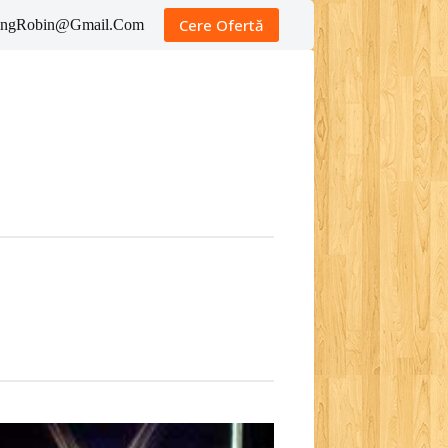
Cere Ofertă
tingRobin@Gmail.Com