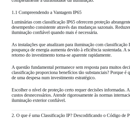
completamente a durabilidade da iluminação.
1.1 Compreendendo a Vantagem IP65
Luminárias com classificação IP65 oferecem proteção abrangent
desempenho consistente através das mudanças sazonais. Reduzem
iluminação confiável quando mais é necessária.
As instalações que atualizam para iluminação com classificaçã
poupança de energia aumenta devido à eficiência sustentada. A 
retorno do investimento torna-se aparente rapidamente.
A questão fundamental permanece sem resposta para muitos decis
classificação proporciona benefícios tão substanciais? Porque é
de uma despesa num investimento estratégico.
Escolher o nível de proteção certo requer decisões informadas. A
custos desnecessários. Atende rigorosamente às normas interna
iluminação exterior confiável.
2. O que é uma Classificação IP? Descodificando o Código de P