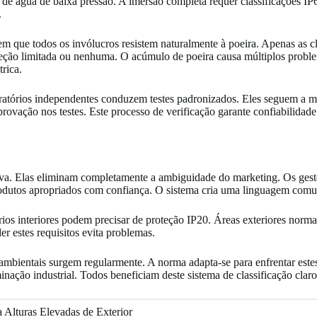
os de água de baixa pressão. A imersão completa requer classificações I
.
m que todos os invólucros resistem naturalmente à poeira. Apenas as 
oteção limitada ou nenhuma. O acúmulo de poeira causa múltiplos probl
rica.
boratórios independentes conduzem testes padronizados. Eles seguem a
provação nos testes. Este processo de verificação garante confiabilida
iva. Elas eliminam completamente a ambiguidade do marketing. Os gesto
produtos apropriados com confiança. O sistema cria uma linguagem co
tórios interiores podem precisar de proteção IP20. Áreas exteriores no
 estes requisitos evita problemas.
s ambientais surgem regularmente. A norma adapta-se para enfrentar este
inação industrial. Todos beneficiam deste sistema de classificação claro
Alturas Elevadas de Exterior