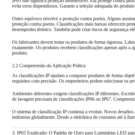
IP65 não significa proteção submersível. Ela protege contra jat
evita erros dispendiosos. Garante a seleção adequada do produto
Outro equívoco envolve a proteção contra poeira. Alguns assume
proteção contra poeira. Classificações mais baixas oferecem pr
desempenho térmico. Também pode criar riscos de segurança elét
Os fabricantes devem testar os produtos de forma rigorosa. La
exatamente. Os produtos recebem classificações apenas após a a
produto.
2.2 Compreensão da Aplicação Prática
As classificações IP ajudam a comparar produtos de forma objet
requisitos com precisão. Os empreiteiros podem selecionar os 
Ambientes diferentes exigem classificações IP diferentes. Escri
de lavagem precisam de classificações IP66 ou IP67. Compreender
O sistema de classificação IP continua a evoluir. Novos desafio
indústrias globalmente. Desde a eletrónica de consumo até à ilum
3. IP65 Explicado: O Padrão de Ouro para Luminárias LED para 