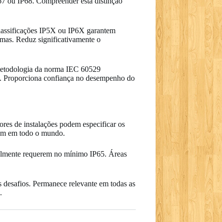
P67 ou IP68. Compreender esta distinção
classificações IP5X ou IP6X garantem
emas. Reduz significativamente o
 metodologia da norma IEC 60529
de. Proporciona confiança no desempenho do
res de instalações podem especificar os
mum em todo o mundo.
rmalmente requerem no mínimo IP65. Áreas
s desafios. Permanece relevante em todas as
.