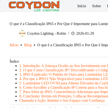
Skip
Início
Sobre
to
content
O que é a Classificação IP65 e Por Que é Importante para Lumin
Coydon Lighting - Robin
2026-01-29
Início
Blog
O que é a Classificação IP65 e Por Que é Imp
Índice
1. Introdução: A Ameaça Oculto ao Seu Investimento em I
2. O que é uma Classificação IP? Descodificando o Códig
3. IP65 Explicado: O Padrão de Ouro para Luminárias LED
4. Por que a IP65 é Não Negociável para Luminárias LED 
5. Luminárias LED OVNI para Alturas Elevadas da Coydo
6. Como Escolher a Classificação IP Correta para a Sua In
7. Para Além da IP65: Características Adicionais que Imp
8. Conclusão: Invista em Proteção, Colha as Recompensa
Chamada à Ação: Ilumine o Seu Espaço com Confiança