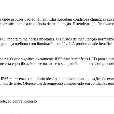
e onde as luzes padrão falham. Elas suportam condições climáticas ad
 drasticamente a frequência de manutenção. Estendem significativamen
o IP65 reportam melhorias imediatas. Os custos de manutenção normal
segurança melhora com iluminação confiável. A produtividade beneficia
ores. O que significa exatamente IP65 para luminárias LED para altura
 que esta especificação deve tornar-se o seu padrão mínimo? Compreende
 IP65 representa o equilíbrio ideal para a maioria das aplicações de ex
cionais de teste. Oferece um desempenho comprovado em condições reai
roteção contra Ingresso