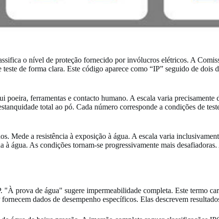
ifica o nível de proteção fornecido por invólucros elétricos. A Comiss
teste de forma clara. Este código aparece como “IP” seguido de dois dí
clui poeira, ferramentas e contacto humano. A escala varia precisamente 
estanquidade total ao pó. Cada número corresponde a condições de test
dos. Mede a resistência à exposição à água. A escala varia inclusivamen
da à água. As condições tornam-se progressivamente mais desafiadoras. 
IP. "À prova de água" sugere impermeabilidade completa. Este termo car
 IP fornecem dados de desempenho específicos. Elas descrevem resultados