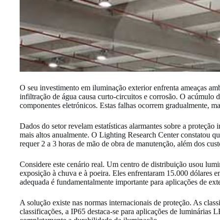
O seu investimento em iluminação exterior enfrenta ameaças am
infiltração de água causa curto-circuitos e corrosão. O acúmulo
componentes eletrónicos. Estas falhas ocorrem gradualmente, ma
Dados do setor revelam estatísticas alarmantes sobre a proteçã
mais altos anualmente. O Lighting Research Center constatou que
requer 2 a 3 horas de mão de obra de manutenção, além dos cust
Considere este cenário real. Um centro de distribuição usou lu
exposição à chuva e à poeira. Eles enfrentaram 15.000 dólares e
adequada é fundamentalmente importante para aplicações de exte
A solução existe nas normas internacionais de proteção. As classif
classificações, a IP65 destaca-se para aplicações de luminárias 