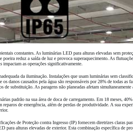
bientais constantes. As luminárias LED para alturas elevadas sem prot
 de poeira reduz a saída de luz e provoca superaquecimento. As flutuaç
s impactam as operações significativamente.
o inadequada da iluminação. Instalações que usam luminárias sem class
 os danos causados pela água são responsáveis por 28% de todas as fal
os de substituição. As paragens não planeadas afetam simultaneamente 
minárias padrão na sua área de doca de carregamento. Em 18 meses, 40% 
m reparos de emergência, além de perdas de produtividade. A sua exper
rior.
icações de Proteção contra Ingresso (IP) fornecem diretrizes claras para
LED para alturas elevadas de exterior. Esta combinação específica de pr