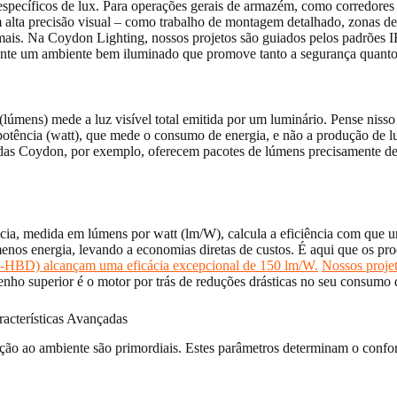
is específicos de lux. Para operações gerais de armazém, como corredo
em alta precisão visual – como trabalho de montagem detalhado, zonas d
is. Na Coydon Lighting, nossos projetos são guiados pelos padrões IE
arante um ambiente bem iluminado que promove tanto a segurança quanto
lúmens) mede a luz visível total emitida por um luminário. Pense nisso
tência (watt), que mede o consumo de energia, e não a produção de luz
 Coydon, por exemplo, oferecem pacotes de lúmens precisamente defin
cácia, medida em lúmens por watt (lm/W), calcula a eficiência com que 
menos energia, levando a economias diretas de custos. É aqui que os p
-HBD) alcançam uma eficácia excepcional de 150 lm/W.
Nossos proje
ho superior é o motor por trás de reduções drásticas no seu consumo d
acterísticas Avançadas
ção ao ambiente são primordiais. Estes parâmetros determinam o conforto