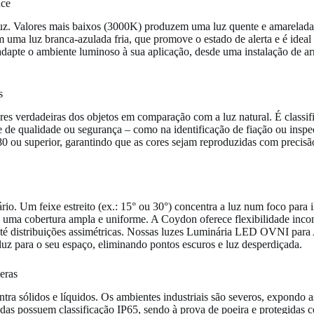
nce
uz. Valores mais baixos (3000K) produzem uma luz quente e amarelada
uma luz branca-azulada fria, que promove o estado de alerta e é ideal 
pte o ambiente luminoso à sua aplicação, desde uma instalação de ar
s
res verdadeiras dos objetos em comparação com a luz natural. É classi
le de qualidade ou segurança – como na identificação de fiação ou inspe
 ou superior, garantindo que as cores sejam reproduzidas com precisão 
ário. Um feixe estreito (ex.: 15° ou 30°) concentra a luz num foco para
ara uma cobertura ampla e uniforme. A Coydon oferece flexibilidade inco
até distribuições assimétricas. Nossas luzes Luminária LED OVNI para
luz para o seu espaço, eliminando pontos escuros e luz desperdiçada.
eras
ontra sólidos e líquidos. Os ambientes industriais são severos, expondo 
 possuem classificação IP65, sendo à prova de poeira e protegidas co