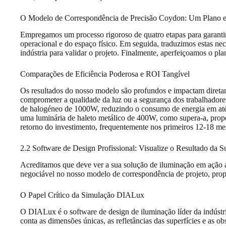
O Modelo de Correspondência de Precisão Coydon: Um Plano e
Empregamos um processo rigoroso de quatro etapas para garantir
operacional e do espaço físico. Em seguida, traduzimos estas nec
indústria para validar o projeto. Finalmente, aperfeiçoamos o pl
Comparações de Eficiência Poderosa e ROI Tangível
Os resultados do nosso modelo são profundos e impactam diretam
comprometer a qualidade da luz ou a segurança dos trabalhadore
de halogéneo de 1000W, reduzindo o consumo de energia em a
uma luminária de haleto metálico de 400W, como supera-a, propor
retorno do investimento, frequentemente nos primeiros 12-18 me
2.2 Software de Design Profissional: Visualize o Resultado da 
Acreditamos que deve ver a sua solução de iluminação em ação a
negociável no nosso modelo de correspondência de projeto, pro
O Papel Crítico da Simulação DIALux
O DIALux é o software de design de iluminação líder da indústri
conta as dimensões únicas, as refletâncias das superfícies e as