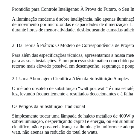
Prontidão para Controle Inteligente: À Prova do Futuro, o Seu I
A iluminação moderna é sobre inteligência, não apenas ilumina
de movimento por micro-ondas e capacidades de dimerização 1-1
durante horas de menor atividade, desbloqueando camadas adicio
2. Da Teoria à Prática: O Modelo de Correspondência de Projet
Para além das especificações técnicas, apresentamos a nossa met
para as suas instalações. É um processo sistemático concebido p
retorno mais elevado possível em desempenho, segurança e poup
2.1 Uma Abordagem Científica Além da Substituição Simples
O método obsoleto de substituição “watt-por-watt” é uma estraté
luz, levando frequentemente a resultados dececionantes e à falh
Os Perigos da Substituição Tradicional
Simplesmente trocar uma lâmpada de haleto metálico de 400W p
sobreiluminação, desperdiçando capital e energia, ou em subil
científico, não é possível alcançar a iluminação uniforme e ade
watt, não apenas na redução do total de watts.