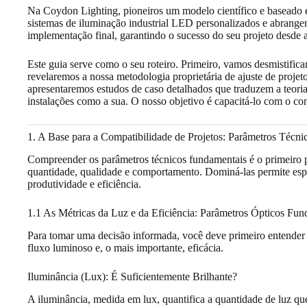
Na Coydon Lighting, pioneiros um modelo científico e baseado 
sistemas de iluminação industrial LED personalizados e abrangen
implementação final, garantindo o sucesso do seu projeto desde a
Este guia serve como o seu roteiro. Primeiro, vamos desmistifi
revelaremos a nossa metodologia proprietária de ajuste de projet
apresentaremos estudos de caso detalhados que traduzem a teoria
instalações como a sua. O nosso objetivo é capacitá-lo com o co
1. A Base para a Compatibilidade de Projetos: Parâmetros Técni
Compreender os parâmetros técnicos fundamentais é o primeiro p
quantidade, qualidade e comportamento. Dominá-las permite espe
produtividade e eficiência.
1.1 As Métricas da Luz e da Eficiência: Parâmetros Ópticos Fun
Para tomar uma decisão informada, você deve primeiro entender 
fluxo luminoso e, o mais importante, eficácia.
Iluminância (Lux): É Suficientemente Brilhante?
A iluminância, medida em lux, quantifica a quantidade de luz qu