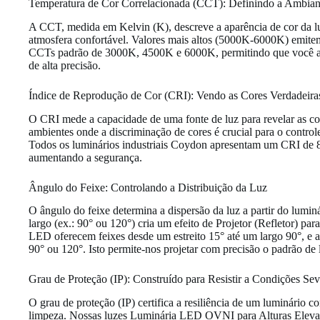
Temperatura de Cor Correlacionada (CCT): Definindo a Ambia
A CCT, medida em Kelvin (K), descreve a aparência de cor da l
atmosfera confortável. Valores mais altos (5000K-6000K) emitem 
CCTs padrão de 3000K, 4500K e 6000K, permitindo que você ada
de alta precisão.
Índice de Reprodução de Cor (CRI): Vendo as Cores Verdadeira
O CRI mede a capacidade de uma fonte de luz para revelar as co
ambientes onde a discriminação de cores é crucial para o contro
Todos os luminários industriais Coydon apresentam um CRI de 80
aumentando a segurança.
Ângulo do Feixe: Controlando a Distribuição da Luz
O ângulo do feixe determina a dispersão da luz a partir do lumin
largo (ex.: 90° ou 120°) cria um efeito de Projetor (Refletor) p
LED oferecem feixes desde um estreito 15° até um largo 90°, e 
90° ou 120°. Isto permite-nos projetar com precisão o padrão de 
Grau de Proteção (IP): Construído para Resistir a Condições Sev
O grau de proteção (IP) certifica a resiliência de um luminário c
limpeza. Nossas luzes Luminária LED OVNI para Alturas Elevadas