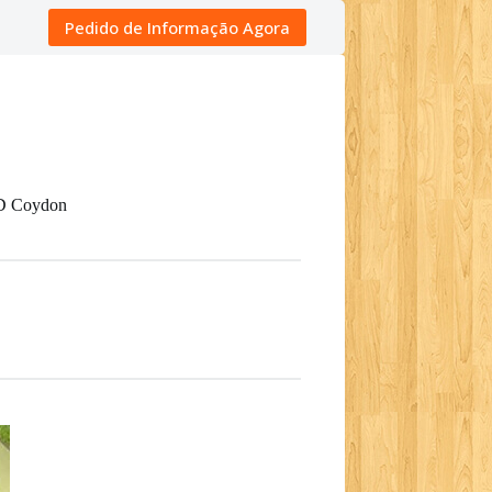
Pedido de Informação Agora
ED Coydon