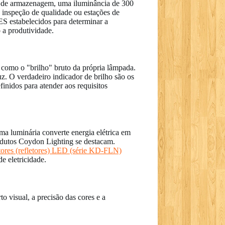
res de armazenagem, uma iluminância de 300
e inspeção de qualidade ou estações de
S estabelecidos para determinar a
 a produtividade.
 como o "brilho" bruto da própria lâmpada.
. O verdadeiro indicador de brilho são os
idos para atender aos requisitos
uma luminária converte energia elétrica em
rodutos Coydon Lighting se destacam.
tores (refletores) LED (série KD-FLN)
e eletricidade.
 visual, a precisão das cores e a