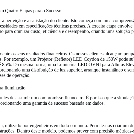
m Quatro Etapas para o Sucesso
 a perfeição e a satisfação do cliente. Isto começa com uma compreens
essidades em especificações técnicas precisas. A terceira etapa envolve
ano para otimizar custo, eficiência e desempenho, criando uma solução p
ente os seus resultados financeiros. Os nossos clientes alcançam poup
s. Por exemplo, um Projetor (Refletor) LED Coydon de 150W pode subst
té 85%. Da mesma forma, uma Luminária LED OVNI para Alturas Elev
cionando uma distribuição de luz superior, arranque instantâneo e sem 
ses de operação.
Sua Iluminação
ntes de assumir um compromisso financeiro. É por isso que a simulação
porcionando uma garantia de sucesso baseada em dados.
a, utilizado por engenheiros em todo o mundo. Permite-nos criar um dup
 obstruções. Dentro deste modelo, podemos prever com precisão métrica