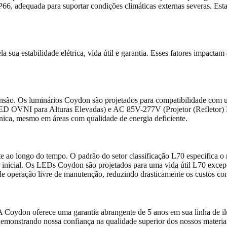
66, adequada para suportar condições climáticas externas severas. Esta 
ua estabilidade elétrica, vida útil e garantia. Esses fatores impactam 
 tensão. Os luminários Coydon são projetados para compatibilidade com
 OVNI para Alturas Elevadas) e AC 85V-277V (Projetor (Refletor) L
rônica, mesmo em áreas com qualidade de energia deficiente.
ao longo do tempo. O padrão do setor classificação L70 especifica o
r inicial. Os LEDs Coydon são projetados para uma vida útil L70 exce
e operação livre de manutenção, reduzindo drasticamente os custos co
Coydon oferece uma garantia abrangente de 5 anos em sua linha de ilu
demonstrando nossa confiança na qualidade superior dos nossos materiai