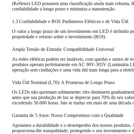
(Refletor) LED possuem uma classificação ainda mais robusta, IP
confiabilidade a longo prazo e minimiza a manutenção.
1.3 Confiabilidade e ROI: Parâmetros Elétricos e de Vida Útil
O valor a longo prazo de um investimento em LED é definido pela s
propriedade e retorno sobre o investimento (ROI).
Ampla Tensão de Entrada: Compatibilidade Universal
As redes elétricas podem ser instáveis, com quedas e surtos de
produtos operam perfeitamente em AC 90V-305V (Luminária LED
operação sem cintilações e uma vida útil mais longa para a elet
Vida Útil Nominal (L70): A Promessa de Longo Prazo
Os LEDs não queimam subitamente; eles diminuem gradualmente 
antes que sua produção de luz se deprecie para 70% do seu valo
excedendo 50.000 horas. Isto se traduz em mais de uma década d
Garantia de 5 Anos: Nosso Compromisso com a Qualidade
Apoiamos a durabilidade e o desempenho dos nossos produtos. A 
proporciona-lhe tranquilidade, protegendo o seu investimento e 