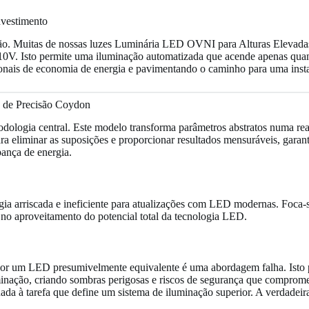
nvestimento
ção. Muitas de nossas luzes Luminária LED OVNI para Alturas Elevadas
0V. Isto permite uma iluminação automatizada que acende apenas quand
nais de economia de energia e pavimentando o caminho para uma instal
o de Precisão Coydon
odologia central. Este modelo transforma parâmetros abstratos numa rea
ara eliminar as suposições e proporcionar resultados mensuráveis, gara
ança de energia.
gia arriscada e ineficiente para atualizações com LED modernas. Foca-s
a no aproveitamento do potencial total da tecnologia LED.
or um LED presumivelmente equivalente é uma abordagem falha. Isto p
uminação, criando sombras perigosas e riscos de segurança que comprom
quada à tarefa que define um sistema de iluminação superior. A verdade