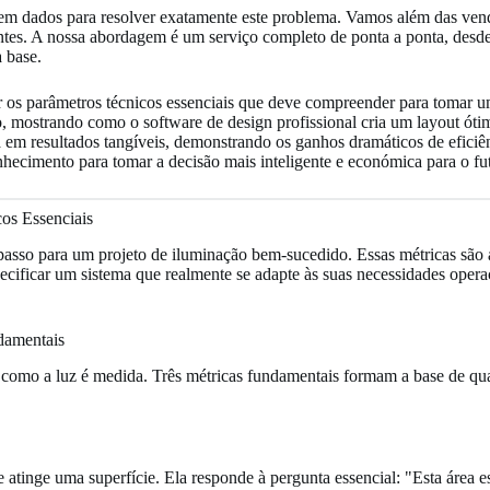
em dados para resolver exatamente este problema. Vamos além das vend
tes. A nossa abordagem é um serviço completo de ponta a ponta, desde a 
 base.
car os parâmetros técnicos essenciais que deve compreender para tomar 
o, mostrando como o software de design profissional cria um layout ótim
 em resultados tangíveis, demonstrando os ganhos dramáticos de eficiê
nhecimento para tomar a decisão mais inteligente e económica para o fu
cos Essenciais
asso para um projeto de iluminação bem-sucedido. Essas métricas são 
cificar um sistema que realmente se adapte às suas necessidades operac
damentais
como a luz é medida. Três métricas fundamentais formam a base de qual
e atinge uma superfície. Ela responde à pergunta essencial: "Esta área