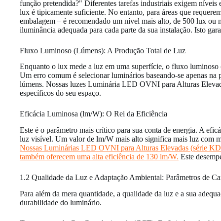
função pretendida?" Diferentes tarefas industriais exigem níve
lux é tipicamente suficiente. No entanto, para áreas que requer
embalagem – é recomendado um nível mais alto, de 500 lux ou ma
iluminância adequada para cada parte da sua instalação. Isto g
Fluxo Luminoso (Lúmens): A Produção Total de Luz
Enquanto o lux mede a luz em uma superfície, o fluxo luminoso (
Um erro comum é selecionar luminários baseando-se apenas na po
lúmens. Nossas luzes Luminária LED OVNI para Alturas Elevadas
específicos do seu espaço.
Eficácia Luminosa (lm/W): O Rei da Eficiência
Este é o parâmetro mais crítico para sua conta de energia. A efi
luz visível. Um valor de lm/W mais alto significa mais luz com 
Nossas Luminárias LED OVNI para Alturas Elevadas (série KD
também oferecem uma alta eficiência de 130 lm/W.
Este desempen
1.2 Qualidade da Luz e Adaptação Ambiental: Parâmetros de Car
Para além da mera quantidade, a qualidade da luz e a sua adequa
durabilidade do luminário.