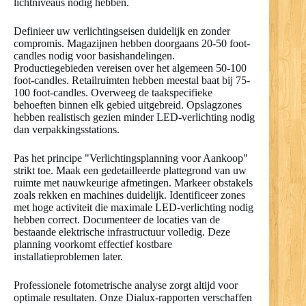
lichtniveaus nodig hebben.
Definieer uw verlichtingseisen duidelijk en zonder
compromis. Magazijnen hebben doorgaans 20-50 foot-
candles nodig voor basishandelingen.
Productiegebieden vereisen over het algemeen 50-100
foot-candles. Retailruimten hebben meestal baat bij 75-
100 foot-candles. Overweeg de taakspecifieke
behoeften binnen elk gebied uitgebreid. Opslagzones
hebben realistisch gezien minder LED-verlichting nodig
dan verpakkingsstations.
Pas het principe "Verlichtingsplanning voor Aankoop"
strikt toe. Maak een gedetailleerde plattegrond van uw
ruimte met nauwkeurige afmetingen. Markeer obstakels
zoals rekken en machines duidelijk. Identificeer zones
met hoge activiteit die maximale LED-verlichting nodig
hebben correct. Documenteer de locaties van de
bestaande elektrische infrastructuur volledig. Deze
planning voorkomt effectief kostbare
installatieproblemen later.
Professionele fotometrische analyse zorgt altijd voor
optimale resultaten. Onze Dialux-rapporten verschaffen