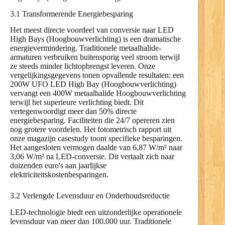
3.1 Transformerende Energiebesparing
Het meest directe voordeel van conversie naar LED
High Bays (Hoogbouwverlichting) is een dramatische
energievermindering. Traditionele metaalhalide-
armaturen verbruiken buitensporig veel stroom terwijl
ze steeds minder lichtopbrengst leveren. Onze
vergelijkingsgegevens tonen opvallende resultaten: een
200W UFO LED High Bay (Hoogbouwverlichting)
vervangt een 400W metaalhalide Hoogbouwverlichting
terwijl het superieure verlichting biedt. Dit
vertegenwoordigt meer dan 50% directe
energiebesparing. Faciliteiten die 24/7 opereren zien
nog grotere voordelen. Het fotometrisch rapport uit
onze magazijn casestudy toont specifieke besparingen.
Het aangesloten vermogen daalde van 6,87 W/m² naar
3,06 W/m² na LED-conversie. Dit vertaalt zich naar
duizenden euro's aan jaarlijkse
elektriciteitskostenbesparingen.
3.2 Verlengde Levensduur en Onderhoudsreductie
LED-technologie biedt een uitzonderlijke operationele
levensduur van meer dan 100.000 uur. Traditionele