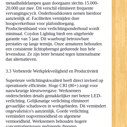
metaalhalidelampen gaan doorgaans slechts 15.000-
20.000 uur mee. Dit verschil elimineert frequente
vervangingscycli. Onderhoudskosten nemen hierdoor
aanzienlijk af. Faciliteiten vermijden dure
hoogwerkerhuur voor plafondtoegang.
Productiestilstand voor verlichtingsonderhoud wordt
minimaal. Coydon Lighting biedt een uitgebreide
garantie van 5 jaar. Dit waarborgt betrouwbare
prestaties op lange termijn. Onze armaturen behouden
een consistente lichtopbrengst gedurende hun hele
levensduur. Ze zijn beter bestand tegen lumenafname
dan alternatieven.
3.3 Verbeterde Werkplekveiligheid en Productiviteit
Superieure verlichtingskwaliteit heeft direct invloed op
operationele efficiëntie. Hoge CRI (80+) zorgt voor
nauwkeurige kleurweergave. Werknemers
onderscheiden details gemakkelijker met betere LED-
verlichting. Gelijkmatige verlichting elimineert
gevaarlijke schaduwen in werkgebieden. Dit vermindert
ongevalsrisico's aanzienlijk. Goede verlichting
vermindert oogvermoeidheid en algemene
vermoeidheid. Werknemers behouden hogere
concentratieniveaus gedurende diensten.