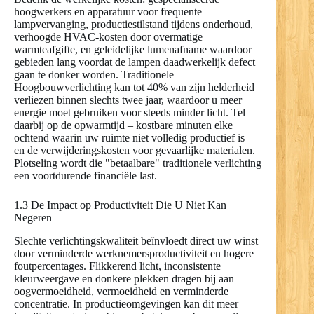
hoogwerkers en apparatuur voor frequente
lampvervanging, productiestilstand tijdens onderhoud,
verhoogde HVAC-kosten door overmatige
warmteafgifte, en geleidelijke lumenafname waardoor
gebieden lang voordat de lampen daadwerkelijk defect
gaan te donker worden. Traditionele
Hoogbouwverlichting kan tot 40% van zijn helderheid
verliezen binnen slechts twee jaar, waardoor u meer
energie moet gebruiken voor steeds minder licht. Tel
daarbij op de opwarmtijd – kostbare minuten elke
ochtend waarin uw ruimte niet volledig productief is –
en de verwijderingskosten voor gevaarlijke materialen.
Plotseling wordt die "betaalbare" traditionele verlichting
een voortdurende financiële last.
1.3 De Impact op Productiviteit Die U Niet Kan
Negeren
Slechte verlichtingskwaliteit beïnvloedt direct uw winst
door verminderde werknemersproductiviteit en hogere
foutpercentages. Flikkerend licht, inconsistente
kleurweergave en donkere plekken dragen bij aan
oogvermoeidheid, vermoeidheid en verminderde
concentratie. In productieomgevingen kan dit meer