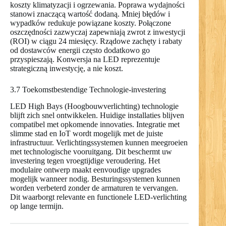
koszty klimatyzacji i ogrzewania. Poprawa wydajności
stanowi znaczącą wartość dodaną. Mniej błędów i
wypadków redukuje powiązane koszty. Połączone
oszczędności zazwyczaj zapewniają zwrot z inwestycji
(ROI) w ciągu 24 miesięcy. Rządowe zachęty i rabaty
od dostawców energii często dodatkowo go
przyspieszają. Konwersja na LED reprezentuje
strategiczną inwestycję, a nie koszt.
3.7 Toekomstbestendige Technologie-investering
LED High Bays (Hoogbouwverlichting) technologie
blijft zich snel ontwikkelen. Huidige installaties blijven
compatibel met opkomende innovaties. Integratie met
slimme stad en IoT wordt mogelijk met de juiste
infrastructuur. Verlichtingssystemen kunnen meegroeien
met technologische vooruitgang. Dit beschermt uw
investering tegen vroegtijdige veroudering. Het
modulaire ontwerp maakt eenvoudige upgrades
mogelijk wanneer nodig. Besturingssystemen kunnen
worden verbeterd zonder de armaturen te vervangen.
Dit waarborgt relevante en functionele LED-verlichting
op lange termijn.