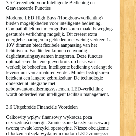
3.5 Gereedheid voor Intelligente Bediening en
Geavanceerde Functies
Moderne LED High Bays (Hoogbouwverlichting)
bieden mogelijkheden voor intelligente bediening.
Compatibiliteit met microgolfsensoren maakt beweging-
gestuurde verlichting mogelijk. Dit creëert extra
energiebesparingen in gebieden met weinig verkeer. 1-
10V dimmen biedt flexibele aanpassing van het
lichtniveau. Faciliteiten kunnen eenvoudig
daglichtsturingssystemen integreren. Deze functies
optimaliseren het energieverbruik op basis van
werkelijke behoeften. Intelligente bediening verlengt de
levensduur van armaturen verder. Minder bedrijfsuren
betekent een langere gebruiksduur. De technologie
ondersteunt integratie met
gebouwautomatiseringssystemen. LED-verlichting
wordt onderdeel van intelligent facilitair management.
3.6 Uitgebreide Financiële Voordelen
Całkowity wpływ finansowy wykracza poza
oszczędności energii. Zmniejszone koszty konserwacji
tworzą trwałe korzyści operacyjne. Niższe obciążenie
chłodzenia dzięki wydajnym diodom LED zmniejsza