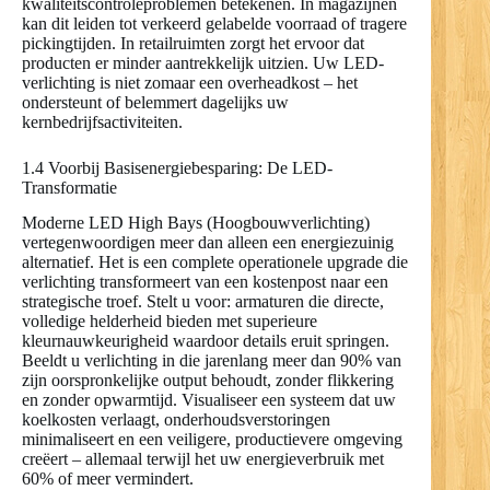
kwaliteitscontroleproblemen betekenen. In magazijnen
kan dit leiden tot verkeerd gelabelde voorraad of tragere
pickingtijden. In retailruimten zorgt het ervoor dat
producten er minder aantrekkelijk uitzien. Uw LED-
verlichting is niet zomaar een overheadkost – het
ondersteunt of belemmert dagelijks uw
kernbedrijfsactiviteiten.
1.4 Voorbij Basisenergiebesparing: De LED-
Transformatie
Moderne LED High Bays (Hoogbouwverlichting)
vertegenwoordigen meer dan alleen een energiezuinig
alternatief. Het is een complete operationele upgrade die
verlichting transformeert van een kostenpost naar een
strategische troef. Stelt u voor: armaturen die directe,
volledige helderheid bieden met superieure
kleurnauwkeurigheid waardoor details eruit springen.
Beeldt u verlichting in die jarenlang meer dan 90% van
zijn oorspronkelijke output behoudt, zonder flikkering
en zonder opwarmtijd. Visualiseer een systeem dat uw
koelkosten verlaagt, onderhoudsverstoringen
minimaliseert en een veiligere, productievere omgeving
creëert – allemaal terwijl het uw energieverbruik met
60% of meer vermindert.