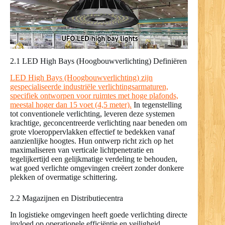
2.1 LED High Bays (Hoogbouwverlichting) Definiëren
LED High Bays (Hoogbouwverlichting) zijn
gespecialiseerde industriële verlichtingsarmaturen,
specifiek ontworpen voor ruimtes met hoge plafonds,
meestal hoger dan 15 voet (4,5 meter).
In tegenstelling
tot conventionele verlichting, leveren deze systemen
krachtige, geconcentreerde verlichting naar beneden om
grote vloeroppervlakken effectief te bedekken vanaf
aanzienlijke hoogtes. Hun ontwerp richt zich op het
maximaliseren van verticale lichtpenetratie en
tegelijkertijd een gelijkmatige verdeling te behouden,
wat goed verlichte omgevingen creëert zonder donkere
plekken of overmatige schittering.
2.2 Magazijnen en Distributiecentra
In logistieke omgevingen heeft goede verlichting directe
invloed op operationele efficiëntie en veiligheid.