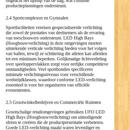
ongeacht het tijdstip van de dag, wat continue
productieplanningen ondersteunt.
2.4 Sportcomplexen en Gymzalen
Sportfaciliteiten vereisen gespecialiseerde verlichting
die zowel de prestaties van deelnemers als de ervaring
van toeschouwers ondersteunt. LED High Bays
(Hoogbouwverlichting) in deze omgevingen moeten
uitstekende verticale verlichting bieden voor het volgen
van ballen, terwijl ze schittering die atleten kan afleiden
tot een minimum beperken. Gelijkmatige lichtverdeling
over speeloppervlakken zorgt voor eerlijke competitieve
omstandigheden. Veel sportbonden specificeren
minimale verlichtingsniveaus voor verschillende
wedstrijdklassen, waardoor conforme LED-verlichting
essentieel is voor het organiseren van officiële
evenementen.
2.5 Grootwinkelbedrijven en Commerciële Ruimten
Grootschalige retailomgevingen gebruiken UFO LED
High Bays (Hoogbouwverlichting) om uitnodigende
sferen te creëren die de productpresentatie verbeteren.
Goede LED-verlichting maakt waren levendiger en