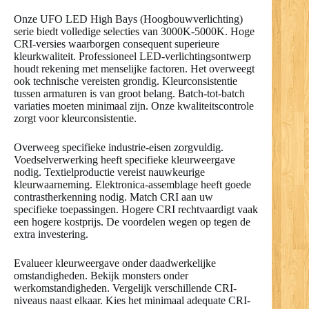
Onze UFO LED High Bays (Hoogbouwverlichting)
serie biedt volledige selecties van 3000K-5000K. Hoge
CRI-versies waarborgen consequent superieure
kleurkwaliteit. Professioneel LED-verlichtingsontwerp
houdt rekening met menselijke factoren. Het overweegt
ook technische vereisten grondig. Kleurconsistentie
tussen armaturen is van groot belang. Batch-tot-batch
variaties moeten minimaal zijn. Onze kwaliteitscontrole
zorgt voor kleurconsistentie.
Overweeg specifieke industrie-eisen zorgvuldig.
Voedselverwerking heeft specifieke kleurweergave
nodig. Textielproductie vereist nauwkeurige
kleurwaarneming. Elektronica-assemblage heeft goede
contrastherkenning nodig. Match CRI aan uw
specifieke toepassingen. Hogere CRI rechtvaardigt vaak
een hogere kostprijs. De voordelen wegen op tegen de
extra investering.
Evalueer kleurweergave onder daadwerkelijke
omstandigheden. Bekijk monsters onder
werkomstandigheden. Vergelijk verschillende CRI-
niveaus naast elkaar. Kies het minimaal adequate CRI-