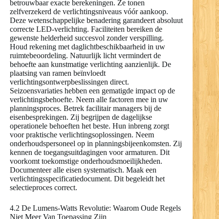
betrouwbaar exacte berekeningen. Ze tonen
zelfverzekerd de verlichtingsniveaus vóór aankoop.
Deze wetenschappelijke benadering garandeert absoluut
correcte LED-verlichting. Faciliteiten bereiken de
gewenste helderheid succesvol zonder verspilling.
Houd rekening met daglichtbeschikbaarheid in uw
ruimtebeoordeling. Natuurlijk licht vermindert de
behoefte aan kunstmatige verlichting aanzienlijk. De
plaatsing van ramen beïnvloedt
verlichtingsontwerpbeslissingen direct.
Seizoensvariaties hebben een gematigde impact op de
verlichtingsbehoefte. Neem alle factoren mee in uw
planningsproces. Betrek facilitair managers bij de
eisenbesprekingen. Zij begrijpen de dagelijkse
operationele behoeften het beste. Hun inbreng zorgt
voor praktische verlichtingsoplossingen. Neem
onderhoudspersoneel op in planningsbijeenkomsten. Zij
kennen de toegangsuitdagingen voor armaturen. Dit
voorkomt toekomstige onderhoudsmoeilijkheden.
Documenteer alle eisen systematisch. Maak een
verlichtingsspecificatiedocument. Dit begeleidt het
selectieproces correct.
4.2 De Lumens-Watts Revolutie: Waarom Oude Regels
Niet Meer Van Toepassing Zijn