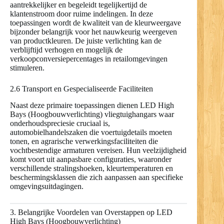
aantrekkelijker en begeleidt tegelijkertijd de
klantenstroom door ruime indelingen. In deze
toepassingen wordt de kwaliteit van de kleurweergave
bijzonder belangrijk voor het nauwkeurig weergeven
van productkleuren. De juiste verlichting kan de
verblijftijd verhogen en mogelijk de
verkoopconversiepercentages in retailomgevingen
stimuleren.
2.6 Transport en Gespecialiseerde Faciliteiten
Naast deze primaire toepassingen dienen LED High
Bays (Hoogbouwverlichting) vliegtuighangars waar
onderhoudspreciesie cruciaal is,
automobielhandelszaken die voertuigdetails moeten
tonen, en agrarische verwerkingsfaciliteiten die
vochtbestendige armaturen vereisen. Hun veelzijdigheid
komt voort uit aanpasbare configuraties, waaronder
verschillende stralingshoeken, kleurtemperaturen en
beschermingsklassen die zich aanpassen aan specifieke
omgevingsuitdagingen.
3. Belangrijke Voordelen van Overstappen op LED
High Bays (Hoogbouwverlichting)