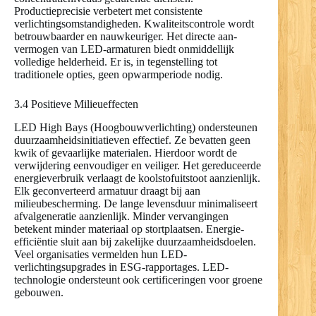
Productieprecisie verbetert met consistente
verlichtingsomstandigheden. Kwaliteitscontrole wordt
betrouwbaarder en nauwkeuriger. Het directe aan-
vermogen van LED-armaturen biedt onmiddellijk
volledige helderheid. Er is, in tegenstelling tot
traditionele opties, geen opwarmperiode nodig.
3.4 Positieve Milieueffecten
LED High Bays (Hoogbouwverlichting) ondersteunen
duurzaamheidsinitiatieven effectief. Ze bevatten geen
kwik of gevaarlijke materialen. Hierdoor wordt de
verwijdering eenvoudiger en veiliger. Het gereduceerde
energieverbruik verlaagt de koolstofuitstoot aanzienlijk.
Elk geconverteerd armatuur draagt bij aan
milieubescherming. De lange levensduur minimaliseert
afvalgeneratie aanzienlijk. Minder vervangingen
betekent minder materiaal op stortplaatsen. Energie-
efficiëntie sluit aan bij zakelijke duurzaamheidsdoelen.
Veel organisaties vermelden hun LED-
verlichtingsupgrades in ESG-rapportages. LED-
technologie ondersteunt ook certificeringen voor groene
gebouwen.