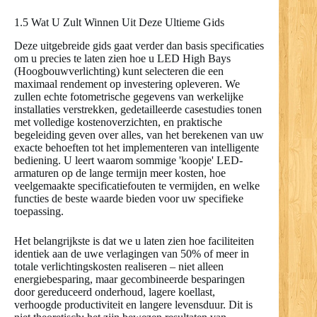
1.5 Wat U Zult Winnen Uit Deze Ultieme Gids
Deze uitgebreide gids gaat verder dan basis specificaties
om u precies te laten zien hoe u LED High Bays
(Hoogbouwverlichting) kunt selecteren die een
maximaal rendement op investering opleveren. We
zullen echte fotometrische gegevens van werkelijke
installaties verstrekken, gedetailleerde casestudies tonen
met volledige kostenoverzichten, en praktische
begeleiding geven over alles, van het berekenen van uw
exacte behoeften tot het implementeren van intelligente
bediening. U leert waarom sommige 'koopje' LED-
armaturen op de lange termijn meer kosten, hoe
veelgemaakte specificatiefouten te vermijden, en welke
functies de beste waarde bieden voor uw specifieke
toepassing.
Het belangrijkste is dat we u laten zien hoe faciliteiten
identiek aan de uwe verlagingen van 50% of meer in
totale verlichtingskosten realiseren – niet alleen
energiebesparing, maar gecombineerde besparingen
door gereduceerd onderhoud, lagere koellast,
verhoogde productiviteit en langere levensduur. Dit is