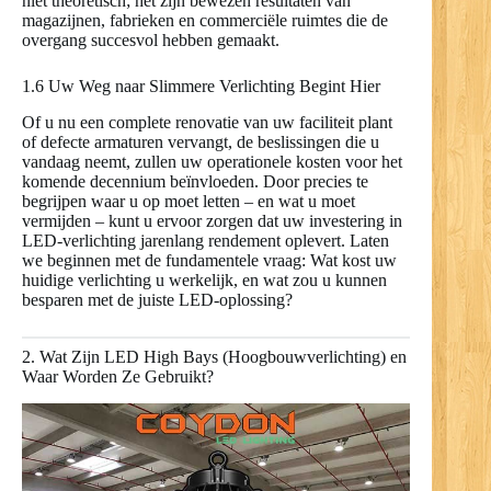
niet theoretisch; het zijn bewezen resultaten van
magazijnen, fabrieken en commerciële ruimtes die de
overgang succesvol hebben gemaakt.
1.6 Uw Weg naar Slimmere Verlichting Begint Hier
Of u nu een complete renovatie van uw faciliteit plant
of defecte armaturen vervangt, de beslissingen die u
vandaag neemt, zullen uw operationele kosten voor het
komende decennium beïnvloeden. Door precies te
begrijpen waar u op moet letten – en wat u moet
vermijden – kunt u ervoor zorgen dat uw investering in
LED-verlichting jarenlang rendement oplevert. Laten
we beginnen met de fundamentele vraag: Wat kost uw
huidige verlichting u werkelijk, en wat zou u kunnen
besparen met de juiste LED-oplossing?
2. Wat Zijn LED High Bays (Hoogbouwverlichting) en
Waar Worden Ze Gebruikt?