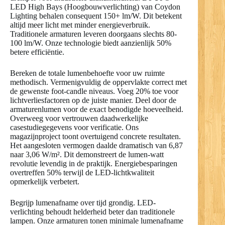
LED High Bays (Hoogbouwverlichting) van Coydon
Lighting behalen consequent 150+ lm/W. Dit betekent
altijd meer licht met minder energieverbruik.
Traditionele armaturen leveren doorgaans slechts 80-
100 lm/W. Onze technologie biedt aanzienlijk 50%
betere efficiëntie.
Bereken de totale lumenbehoefte voor uw ruimte
methodisch. Vermenigvuldig de oppervlakte correct met
de gewenste foot-candle niveaus. Voeg 20% toe voor
lichtverliesfactoren op de juiste manier. Deel door de
armaturenlumen voor de exact benodigde hoeveelheid.
Overweeg voor vertrouwen daadwerkelijke
casestudiegegevens voor verificatie. Ons
magazijnproject toont overtuigend concrete resultaten.
Het aangesloten vermogen daalde dramatisch van 6,87
naar 3,06 W/m². Dit demonstreert de lumen-watt
revolutie levendig in de praktijk. Energiebesparingen
overtreffen 50% terwijl de LED-lichtkwaliteit
opmerkelijk verbetert.
Begrijp lumenafname over tijd grondig. LED-
verlichting behoudt helderheid beter dan traditionele
lampen. Onze armaturen tonen minimale lumenafname