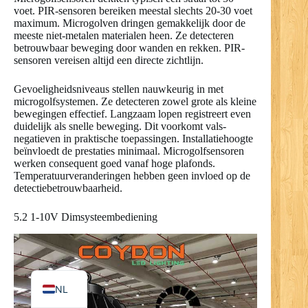
voet. PIR-sensoren bereiken meestal slechts 20-30 voet
maximum. Microgolven dringen gemakkelijk door de
meeste niet-metalen materialen heen. Ze detecteren
betrouwbaar beweging door wanden en rekken. PIR-
sensoren vereisen altijd een directe zichtlijn.
RO
PL
Gevoeligheidsniveaus stellen nauwkeurig in met
microgolfsystemen. Ze detecteren zowel grote als kleine
UK
bewegingen effectief. Langzaam lopen registreert even
duidelijk als snelle beweging. Dit voorkomt vals-
IT
negatieven in praktische toepassingen. Installatiehoogte
beïnvloedt de prestaties minimaal. Microgolfsensoren
DE
werken consequent goed vanaf hoge plafonds.
PT
Temperatuurveranderingen hebben geen invloed op de
detectiebetrouwbaarheid.
RU
5.2 1-10V Dimsysteembediening
FR
ES
EN
NL