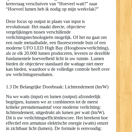
kernvraag verschuiven van “Hoeveel watt?” naar
“Hoeveel lumen heb ik nodig op mijn werkvlak?”
Deze focus op output in plaats van input is
revolutionair. Het maakt directe, objectieve
vergelijkingen tussen verschillende
verlichtingstechnologieën mogelijk. Of het nu gaat om
een oude metaalhalide, een fluorescerende buis of een
moderne UFO LED High Bay (Hoogbouwverlichting),
als ze elk 20.000 lumen produceren, leveren ze dezelfde
fundamentele hoeveelheid licht in uw ruimte. Lumen
bieden de objectieve standaard die wattage niet meer
kan bieden, waardoor u de volledige controle heeft over
uw verlichtingsresultaten.
1.3 De Belangrijke Doorbraak: Lichtrendement (lm/W)
Nu we watts (input) en lumen (output) afzonderlijk
begrijpen, kunnen we ze combineren tot de meest
kritieke prestatiemaatstaf voor moderne verlichting:
lichtrendement, uitgedrukt als lumen per watt (lm/W).
Dit is uw verlichtingsefficiëntiescore. Het berekent hoe
effectief een armatuur elektrische energie (watts) omzet
in zichtbaar licht (lumen). De formule is eenvoudig: