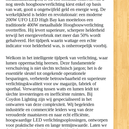
nog steeds hoogbouwverlichting kiest enkel op basis
van watt, gooit u ongetwijfeld geld en energie weg. De
werkelijkheid is helder en revolutionair: een moderne
200W UFO LED High Bay kan moeiteloos een
traditionele 400W metaalhalide Hoogbouwverlichting
overtreffen. Hij levert superieure, scherpere helderheid
terwijl het energieverbruik met meer dan 50% wordt
gehalveerd. Het tijdperk waarin wattage een echte
indicator voor helderheid was, is onherroepelijk voorbij.
Welkom in het intelligente tijdperk van verlichting, waar
lumen oppermachtig heersen. Deze fundamentele
verschuiving is niet slechts technisch jargon; het is de
essentiële sleutel tot ongekende operationele
besparingen, verbeterde betrouwbaarheid en superieure
verlichtingskwaliteit voor uw magazijn, fabriek of
sporthal. Verwarring tussen watts en lumen leidt tot
slechte investeringen en inefficiënte ruimtes. Bij
Coydon Lighting zijn wij gespecialiseerd in het
ontwarren van deze complexiteit. Wij begeleiden
industriële en commerciële leiders weg van deze
verouderde maatstaven en naar echt efficiënte,
hoogwaardige LED verlichtingsoplossingen, ontworpen
voor praktische eisen en lange termijnwaarde. Laten we