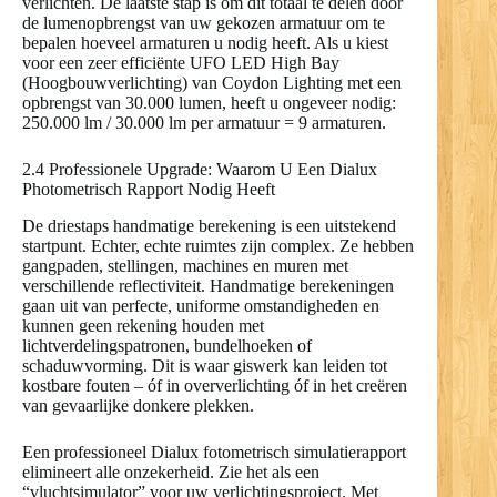
verlichten. De laatste stap is om dit totaal te delen door
de lumenopbrengst van uw gekozen armatuur om te
bepalen hoeveel armaturen u nodig heeft. Als u kiest
voor een zeer efficiënte UFO LED High Bay
(Hoogbouwverlichting) van Coydon Lighting met een
opbrengst van 30.000 lumen, heeft u ongeveer nodig:
250.000 lm / 30.000 lm per armatuur = 9 armaturen.
2.4 Professionele Upgrade: Waarom U Een Dialux
Photometrisch Rapport Nodig Heeft
De driestaps handmatige berekening is een uitstekend
startpunt. Echter, echte ruimtes zijn complex. Ze hebben
gangpaden, stellingen, machines en muren met
verschillende reflectiviteit. Handmatige berekeningen
gaan uit van perfecte, uniforme omstandigheden en
kunnen geen rekening houden met
lichtverdelingspatronen, bundelhoeken of
schaduwvorming. Dit is waar giswerk kan leiden tot
kostbare fouten – óf in oververlichting óf in het creëren
van gevaarlijke donkere plekken.
Een professioneel Dialux fotometrisch simulatierapport
elimineert alle onzekerheid. Zie het als een
“vluchtsimulator” voor uw verlichtingsproject. Met