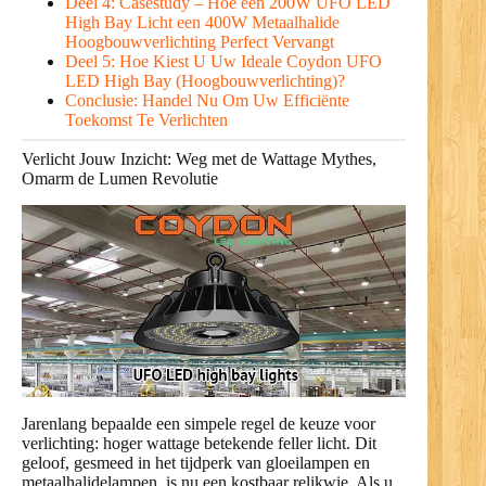
Deel 4: Casestudy – Hoe een 200W UFO LED
High Bay Licht een 400W Metaalhalide
Hoogbouwverlichting Perfect Vervangt
Deel 5: Hoe Kiest U Uw Ideale Coydon UFO
LED High Bay (Hoogbouwverlichting)?
Conclusie: Handel Nu Om Uw Efficiënte
Toekomst Te Verlichten
Verlicht Jouw Inzicht: Weg met de Wattage Mythes,
Omarm de Lumen Revolutie
Jarenlang bepaalde een simpele regel de keuze voor
verlichting: hoger wattage betekende feller licht. Dit
geloof, gesmeed in het tijdperk van gloeilampen en
metaalhalidelampen, is nu een kostbaar relikwie. Als u