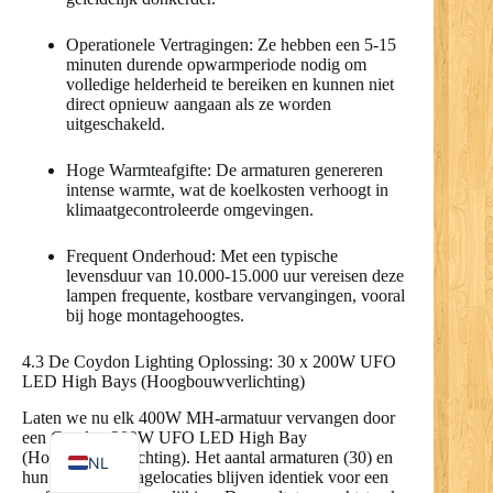
Operationele Vertragingen: Ze hebben een 5-15
minuten durende opwarmperiode nodig om
volledige helderheid te bereiken en kunnen niet
RO
direct opnieuw aangaan als ze worden
uitgeschakeld.
PL
Hoge Warmteafgifte: De armaturen genereren
UK
intense warmte, wat de koelkosten verhoogt in
IT
klimaatgecontroleerde omgevingen.
DE
Frequent Onderhoud: Met een typische
levensduur van 10.000-15.000 uur vereisen deze
PT
lampen frequente, kostbare vervangingen, vooral
bij hoge montagehoogtes.
RU
FR
4.3 De Coydon Lighting Oplossing: 30 x 200W UFO
LED High Bays (Hoogbouwverlichting)
ES
Laten we nu elk 400W MH-armatuur vervangen door
EN
een Coydon 200W UFO LED High Bay
(Hoogbouwverlichting). Het aantal armaturen (30) en
NL
hun exacte montagelocaties blijven identiek voor een