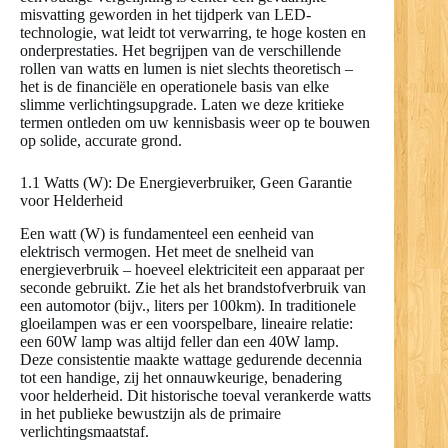
misvatting geworden in het tijdperk van LED-
technologie, wat leidt tot verwarring, te hoge kosten en
onderprestaties. Het begrijpen van de verschillende
rollen van watts en lumen is niet slechts theoretisch –
het is de financiële en operationele basis van elke
slimme verlichtingsupgrade. Laten we deze kritieke
termen ontleden om uw kennisbasis weer op te bouwen
op solide, accurate grond.
1.1 Watts (W): De Energieverbruiker, Geen Garantie
voor Helderheid
Een watt (W) is fundamenteel een eenheid van
elektrisch vermogen. Het meet de snelheid van
energieverbruik – hoeveel elektriciteit een apparaat per
seconde gebruikt. Zie het als het brandstofverbruik van
een automotor (bijv., liters per 100km). In traditionele
gloeilampen was er een voorspelbare, lineaire relatie:
een 60W lamp was altijd feller dan een 40W lamp.
Deze consistentie maakte wattage gedurende decennia
tot een handige, zij het onnauwkeurige, benadering
voor helderheid. Dit historische toeval verankerde watts
in het publieke bewustzijn als de primaire
verlichtingsmaatstaf.