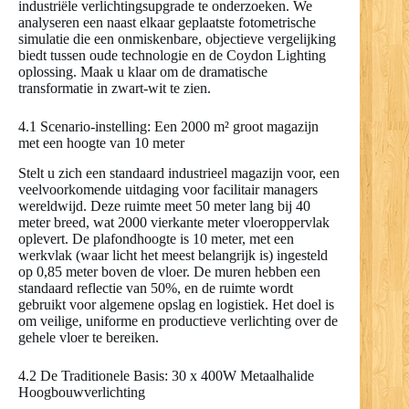
industriële verlichtingsupgrade te onderzoeken. We
analyseren een naast elkaar geplaatste fotometrische
simulatie die een onmiskenbare, objectieve vergelijking
biedt tussen oude technologie en de Coydon Lighting
oplossing. Maak u klaar om de dramatische
transformatie in zwart-wit te zien.
4.1 Scenario-instelling: Een 2000 m² groot magazijn
met een hoogte van 10 meter
Stelt u zich een standaard industrieel magazijn voor, een
veelvoorkomende uitdaging voor facilitair managers
wereldwijd. Deze ruimte meet 50 meter lang bij 40
meter breed, wat 2000 vierkante meter vloeroppervlak
oplevert. De plafondhoogte is 10 meter, met een
werkvlak (waar licht het meest belangrijk is) ingesteld
op 0,85 meter boven de vloer. De muren hebben een
standaard reflectie van 50%, en de ruimte wordt
gebruikt voor algemene opslag en logistiek. Het doel is
om veilige, uniforme en productieve verlichting over de
gehele vloer te bereiken.
4.2 De Traditionele Basis: 30 x 400W Metaalhalide
Hoogbouwverlichting