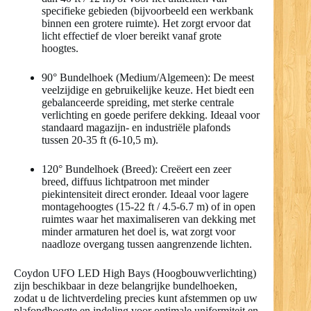
specifieke gebieden (bijvoorbeeld een werkbank
binnen een grotere ruimte). Het zorgt ervoor dat
licht effectief de vloer bereikt vanaf grote
hoogtes.
90° Bundelhoek (Medium/Algemeen): De meest
veelzijdige en gebruikelijke keuze. Het biedt een
gebalanceerde spreiding, met sterke centrale
verlichting en goede perifere dekking. Ideaal voor
standaard magazijn- en industriële plafonds
tussen 20-35 ft (6-10,5 m).
120° Bundelhoek (Breed): Creëert een zeer
breed, diffuus lichtpatroon met minder
piekintensiteit direct eronder. Ideaal voor lagere
montagehoogtes (15-22 ft / 4.5-6.7 m) of in open
ruimtes waar het maximaliseren van dekking met
minder armaturen het doel is, wat zorgt voor
naadloze overgang tussen aangrenzende lichten.
Coydon UFO LED High Bays (Hoogbouwverlichting)
zijn beschikbaar in deze belangrijke bundelhoeken,
zodat u de lichtverdeling precies kunt afstemmen op uw
plafondhoogte en indeling voor optimale uniformiteit en