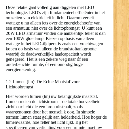
Deze relatie gaat volledig aan diggelen met LED-
technologie. LED's zijn fundamenteel efficiënter in het
omzetten van elektriciteit in licht. Daarom vertelt
wattage u nu alleen iets over de energiebehoefte van
een armatuur, niet over de lichtopbrengst. U kunt een
20W LED-armatuur vinden die aanzienlijk feller is dan
een 100W gloeilamp. Kiezen op basis van alleen
wattage in het LED-tijdperk is zoals een vrachtwagen
kopen op basis van alleen de brandstoftankgrootte,
waarbij de daadwerkelijke laadcapaciteit wordt
genegeerd. Het is een zekere weg naar óf een
onderbelichte ruimte, óf een onnodig hoge
energierekening.
1.2 Lumen (lm): De Echte Maatstaf voor
Lichtopbrengst
Hier worden lumen (lm) uw belangrijkste maatstaf.
Lumen meten de lichtstroom – de totale hoeveelheid
zichtbaar licht die een bron uitstraalt, zoals
waargenomen door het menselijk oog. In simpele
termen: lumen staat gelijk aan helderheid. Hoe hoger de
lumenwaarde, hoe feller het licht lijkt. Bij het
specificeren van verlichting voor een ruimte moet uw