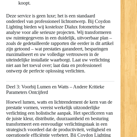
koopt.
Deze service is geen luxe; het is een standaard
onderdeel van professioneel lichtontwerp. Bij Coydon
Lighting bieden wij kosteloze Dialux fotometrische
analyse voor alle serieuze projecten. Wij transformeren
uw ruimtegegevens in een duidelijk, uitvoerbaar plan –
zoals de gedetailleerde rapporten die eerder in dit artikel
zijn getoond – wat prestaties garandeert, besparingen
maximaliseert en uw volledige vertrouwen in de
uiteindelijke installatie waarborgt. Laat uw verlichting
niet aan het toeval over; laat data en professioneel
ontwerp de perfecte oplossing verlichten.
Deel 3: Voorbij Lumen en Watts – Andere Kritieke
Parameters Ontcijferd
Hoewel lumen, watts en lichtrendement de kern van de
prestatie vormen, vereist werkelijk uitzonderlijke
verlichting een holistische aanpak. Het specificeren van
de juiste kleur, distributie, duurzaamheid en besturing
transformeert een eenvoudige verlichtingstaak in een
strategisch voordeel dat de productiviteit, veiligheid en
operationele efficiëntie verbetert. Bij Coydon Lighting