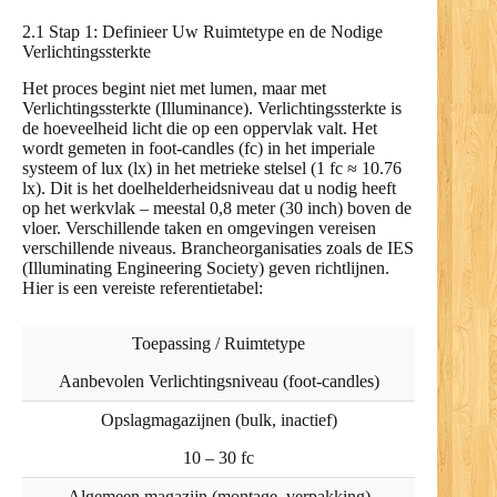
2.1 Stap 1: Definieer Uw Ruimtetype en de Nodige
Verlichtingssterkte
Het proces begint niet met lumen, maar met
Verlichtingssterkte (Illuminance). Verlichtingssterkte is
de hoeveelheid licht die op een oppervlak valt. Het
wordt gemeten in foot-candles (fc) in het imperiale
systeem of lux (lx) in het metrieke stelsel (1 fc ≈ 10.76
lx). Dit is het doelhelderheidsniveau dat u nodig heeft
op het werkvlak – meestal 0,8 meter (30 inch) boven de
vloer. Verschillende taken en omgevingen vereisen
verschillende niveaus. Brancheorganisaties zoals de IES
(Illuminating Engineering Society) geven richtlijnen.
Hier is een vereiste referentietabel:
Toepassing / Ruimtetype
Aanbevolen Verlichtingsniveau (foot-candles)
Opslagmagazijnen (bulk, inactief)
10 – 30 fc
Algemeen magazijn (montage, verpakking)