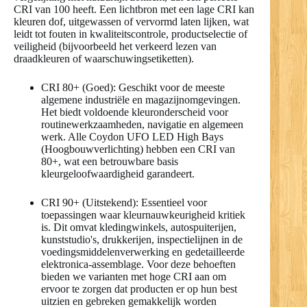
CRI van 100 heeft. Een lichtbron met een lage CRI kan
kleuren dof, uitgewassen of vervormd laten lijken, wat
leidt tot fouten in kwaliteitscontrole, productselectie of
veiligheid (bijvoorbeeld het verkeerd lezen van
draadkleuren of waarschuwingsetiketten).
CRI 80+ (Goed): Geschikt voor de meeste
algemene industriële en magazijnomgevingen.
Het biedt voldoende kleuronderscheid voor
routinewerkzaamheden, navigatie en algemeen
werk. Alle Coydon UFO LED High Bays
(Hoogbouwverlichting) hebben een CRI van
80+, wat een betrouwbare basis
kleurgeloofwaardigheid garandeert.
CRI 90+ (Uitstekend): Essentieel voor
toepassingen waar kleurnauwkeurigheid kritiek
is. Dit omvat kledingwinkels, autospuiterijen,
kunststudio's, drukkerijen, inspectielijnen in de
voedingsmiddelenverwerking en gedetailleerde
elektronica-assemblage. Voor deze behoeften
bieden we varianten met hoge CRI aan om
ervoor te zorgen dat producten er op hun best
uitzien en gebreken gemakkelijk worden