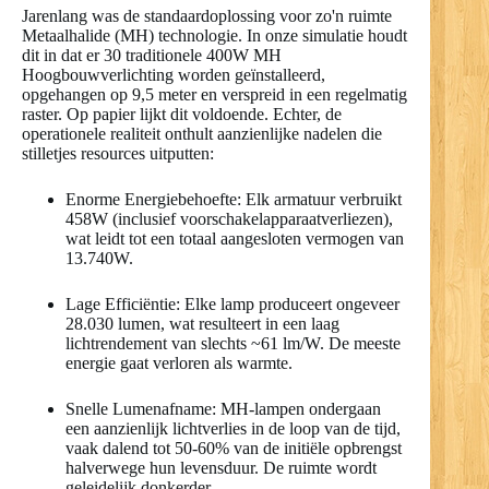
Jarenlang was de standaardoplossing voor zo'n ruimte
Metaalhalide (MH) technologie. In onze simulatie houdt
dit in dat er 30 traditionele 400W MH
Hoogbouwverlichting worden geïnstalleerd,
opgehangen op 9,5 meter en verspreid in een regelmatig
raster. Op papier lijkt dit voldoende. Echter, de
operationele realiteit onthult aanzienlijke nadelen die
stilletjes resources uitputten:
Enorme Energiebehoefte: Elk armatuur verbruikt
458W (inclusief voorschakelapparaatverliezen),
wat leidt tot een totaal aangesloten vermogen van
13.740W.
Lage Efficiëntie: Elke lamp produceert ongeveer
28.030 lumen, wat resulteert in een laag
lichtrendement van slechts ~61 lm/W. De meeste
energie gaat verloren als warmte.
Snelle Lumenafname: MH-lampen ondergaan
een aanzienlijk lichtverlies in de loop van de tijd,
vaak dalend tot 50-60% van de initiële opbrengst
halverwege hun levensduur. De ruimte wordt
geleidelijk donkerder.