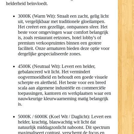
helderheid beïnvloedt.
3000K (Warm Wit): Straalt een zacht, gelig licht
uit, vergelijkbaar met traditionele gloeilampen.
Het creëert een gezellige, ontspannen sfeer. Het
beste voor omgevingen waar comfort belangrijk
is, zoals restaurant eetzones, hotel lobby's of
premium verkoopruimtes binnen een grotere
faciliteit. Onze armaturen bieden deze optie voor
dergelijke gespecialiseerde zones.
4500K (Neutraal Wit): Levert een helder,
gebalanceerd wit licht. Het vermindert
oogvermoeidheid en behoudt een goede visuele
scherpte en alertheid. Het beste voor een breed
scala aan algemene industriële en commerciële
toepassingen, kantoren en werkplaatsen waar een
nauwkeurige kleurwaarneming matig belangrijk
is.
5000K / 6000K (Koel Wit / Daglicht): Levert een
helder, krachtig, blauwachtig wit licht dat
natuurlijk middagzonlicht nabootst. Dit spectrum
maximaliseert contrast, verscherpt de focus en