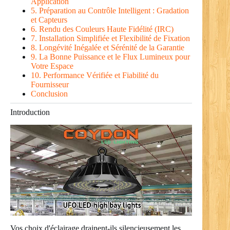
Application
5. Préparation au Contrôle Intelligent : Gradation
et Capteurs
6. Rendu des Couleurs Haute Fidélité (IRC)
7. Installation Simplifiée et Flexibilité de Fixation
8. Longévité Inégalée et Sérénité de la Garantie
9. La Bonne Puissance et le Flux Lumineux pour
Votre Espace
10. Performance Vérifiée et Fiabilité du
Fournisseur
Conclusion
Introduction
Vos choix d'éclairage drainent-ils silencieusement les