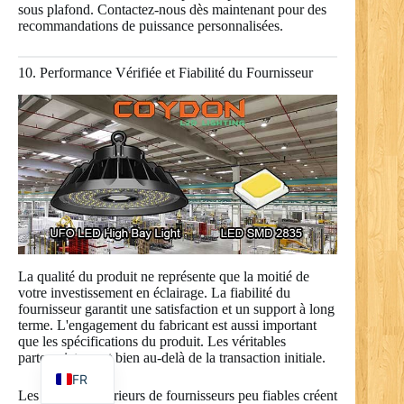
sous plafond. Contactez-nous dès maintenant pour des
recommandations de puissance personnalisées.
10. Performance Vérifiée et Fiabilité du Fournisseur
RO
PL
NL
UK
IT
DE
PT
La qualité du produit ne représente que la moitié de
RU
votre investissement en éclairage. La fiabilité du
fournisseur garantit une satisfaction et un support à long
ES
terme. L'engagement du fabricant est aussi important
que les spécifications du produit. Les véritables
EN
partenariats vont bien au-delà de la transaction initiale.
FR
Les produits inférieurs de fournisseurs peu fiables créent